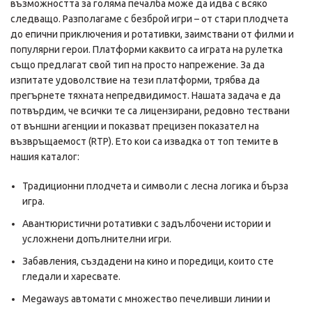
възможността за голяма печалба може да идва с всяко
следващо. Разполагаме с безброй игри – от стари плодчета
до епични приключения и ротативки, заимствани от филми и
популярни герои. Платформи каквито са играта на рулетка
също предлагат свой тип на просто напрежение. За да
изпитате удоволствие на тези платформи, трябва да
прегърнете тяхната непредвидимост. Нашата задача е да
потвърдим, че всички те са лицензирани, редовно тествани
от външни агенции и показват прецизен показател на
възвръщаемост (RTP). Ето кои са извадка от топ темите в
нашия каталог:
Традиционни плодчета и символи с лесна логика и бърза
игра.
Авантюристични ротативки с задълбочени истории и
усложнени допълнителни игри.
Забавления, създадени на кино и поредици, които сте
гледали и харесвате.
Megaways автомати с множество печеливши линии и