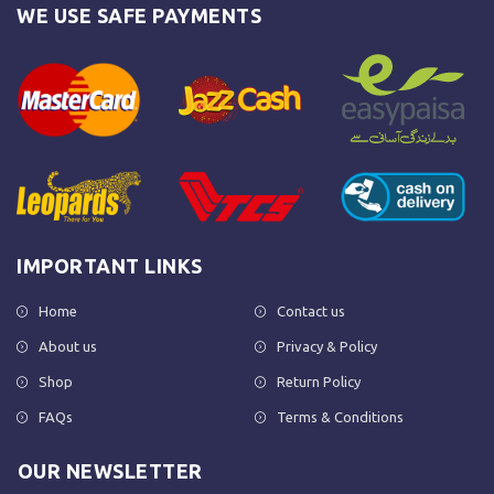
WE USE SAFE PAYMENTS
IMPORTANT LINKS
Home
Contact us
About us
Privacy & Policy
Shop
Return Policy
FAQs
Terms & Conditions
OUR NEWSLETTER