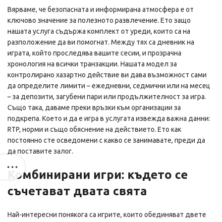
Вярваме, че безопасната и информирана атмосфера е от
ключово значение за полезното развлечение. Ето защо
нашата услуга съдържа комплект от уреди, които са на
разположение да ви помогнат. Между тях са дневник на
играта, който проследява вашите сесии, и прозрачна
хронология на всички транзакции. Нашата модел за
контролирано хазартно действие ви дава възможност сами
да определите лимити – ежедневни, седмични или на месец
– за депозити, загубени пари или продължителност за игра.
Също така, даваме преки връзки към организации за
подкрепа. Което и да е игра в услугата извежда важна данни:
RTP, норми и също обяснение на действието. Ето как
постоянно сте осведомени с какво се занимавате, преди да
да поставите залог.
Комбинирани игри: където се
съчетават двата свята
Най-интересни понякога са игрите, които обединяват двете