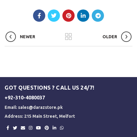
NEWER
OLDER
GOT QUESTIONS ? CALL US 24/7!
+92-310-4080037
Email:
sales@darazstore.pk
Address: 215 Main Street, Melfort