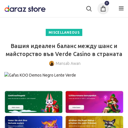
0
MISCELLANEOUS
Вашия идеален баланс между шанс и
майсторство във Verde Casino в страната
Mansab Awan