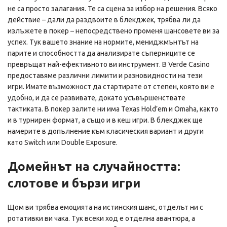
не са просто залагания. Те са сцена за избор на решения. Всяко
действие – дали да раздвоите в блекджек, трябва ли да
излъжете в покер – непосредствено променя шансовете ви за
успех. Тук вашето знание на нормите, мениджмънтът на
парите и способността да анализирате съперниците се
превръщат най-ефективното ви инструмент. В Verde Casino
предоставяме различни лимити и разновидности на тези
игри. Имате възможност да стартирате от степен, която ви е
удобно, и да се развивате, докато усъвършенствате
тактиката. В покер залите ни има Texas Hold’em и Omaha, както
и в турнирен формат, а също и в кеш игри. В блекджек ще
намерите в допълнение към класическия вариант и други
като Switch или Double Exposure.
Домейнът на случайността:
слотове и бързи игри
Щом ви трябва емоцията на истинския шанс, отделът ни с
ротативки ви чака. Тук всеки ход е отделна авантюра, а