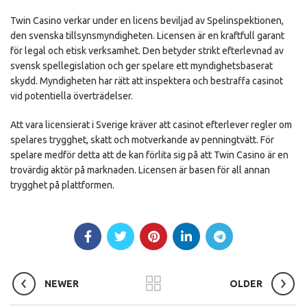
Twin Casino verkar under en licens beviljad av Spelinspektionen,
den svenska tillsynsmyndigheten. Licensen är en kraftfull garant
för legal och etisk verksamhet. Den betyder strikt efterlevnad av
svensk spellegislation och ger spelare ett myndighetsbaserat
skydd. Myndigheten har rätt att inspektera och bestraffa casinot
vid potentiella överträdelser.
Att vara licensierat i Sverige kräver att casinot efterlever regler om
spelares trygghet, skatt och motverkande av penningtvätt. För
spelare medför detta att de kan förlita sig på att Twin Casino är en
trovärdig aktör på marknaden. Licensen är basen för all annan
trygghet på plattformen.
NEWER
OLDER