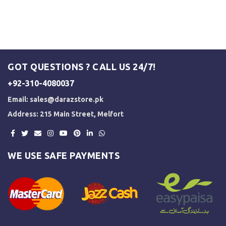
GOT QUESTIONS ? CALL US 24/7!
+92-310-4080037
Email:
sales@darazstore.pk
Address: 215 Main Street, Melfort
WE USE SAFE PAYMENTS