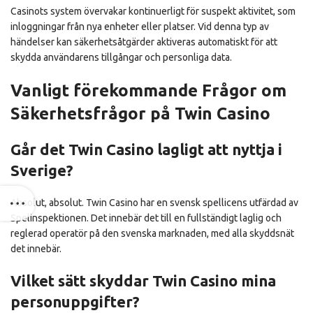
Casinots system övervakar kontinuerligt för suspekt aktivitet, som
inloggningar från nya enheter eller platser. Vid denna typ av
händelser kan säkerhetsåtgärder aktiveras automatiskt för att
skydda användarens tillgångar och personliga data.
Vanligt förekommande Frågor om
Säkerhetsfrågor på Twin Casino
Går det Twin Casino lagligt att nyttja i
Sverige?
Absolut, absolut. Twin Casino har en svensk spellicens utfärdad av
Spelinspektionen. Det innebär det till en fullständigt laglig och
reglerad operatör på den svenska marknaden, med alla skyddsnät
det innebär.
Vilket sätt skyddar Twin Casino mina
personuppgifter?