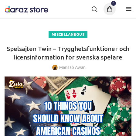
0
MISCELLANEOUS
Spelsajten Twin – Trygghetsfunktioner och
licensinformation för svenska spelare
Mansab Awan