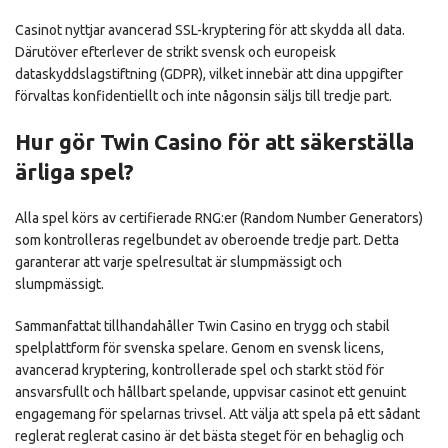
Casinot nyttjar avancerad SSL-kryptering för att skydda all data.
Därutöver efterlever de strikt svensk och europeisk
dataskyddslagstiftning (GDPR), vilket innebär att dina uppgifter
förvaltas konfidentiellt och inte någonsin säljs till tredje part.
Hur gör Twin Casino för att säkerställa
ärliga spel?
Alla spel körs av certifierade RNG:er (Random Number Generators)
som kontrolleras regelbundet av oberoende tredje part. Detta
garanterar att varje spelresultat är slumpmässigt och
slumpmässigt.
Sammanfattat tillhandahåller Twin Casino en trygg och stabil
spelplattform för svenska spelare. Genom en svensk licens,
avancerad kryptering, kontrollerade spel och starkt stöd för
ansvarsfullt och hållbart spelande, uppvisar casinot ett genuint
engagemang för spelarnas trivsel. Att välja att spela på ett sådant
reglerat reglerat casino är det bästa steget för en behaglig och