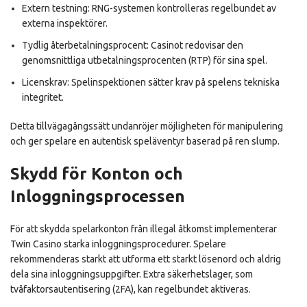
Extern testning: RNG-systemen kontrolleras regelbundet av
externa inspektörer.
Tydlig återbetalningsprocent: Casinot redovisar den
genomsnittliga utbetalningsprocenten (RTP) för sina spel.
Licenskrav: Spelinspektionen sätter krav på spelens tekniska
integritet.
Detta tillvägagångssätt undanröjer möjligheten för manipulering
och ger spelare en autentisk speläventyr baserad på ren slump.
Skydd för Konton och
Inloggningsprocessen
För att skydda spelarkonton från illegal åtkomst implementerar
Twin Casino starka inloggningsprocedurer. Spelare
rekommenderas starkt att utforma ett starkt lösenord och aldrig
dela sina inloggningsuppgifter. Extra säkerhetslager, som
tvåfaktorsautentisering (2FA), kan regelbundet aktiveras.