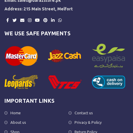
Email:
sales@darazstore.pk
Address: 215 Main Street, Melfort
WE USE SAFE PAYMENTS
IMPORTANT LINKS
Home
Contact us
About us
Privacy & Policy
Shop
Return Policy