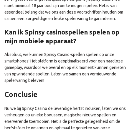
moet minimaal 18 jaar oud zijn om te mogen spelen. Het is van
essentieel belang dat we ons aan deze voorschriften houden om
samen een zorgvuldige en leuke spelervaring te garanderen.
Kan ik Spinsy casinospellen spelen op
mijn mobiele apparaat?
Absoluut, we kunnen Spinsy Casino-spellen spelen op onze
smartphones! Het platform is geoptimaliseerd voor een naadloze
gameplay, waardoor we overal en op elk moment kunnen genieten
van opwindende spellen. Laten we samen een vernieuwende
spelervaring beleven!
Conclusie
Nu we bij Spinsy Casino de levendige herfst induiken, laten we ons
verheugen op unieke bonussen, magische nieuwe spellen en
enerverende toernooien. Het is de perfecte gelegenheid om de
herfstsfeer te omarmen en optimaal te genieten van onze