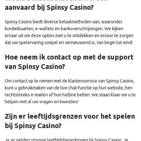
aanvaard bij Spinsy Casino?
Spinsy Casino biedt diverse betaalmethoden aan, waaronder
kredietkaarten, e-wallets en bankoverschrijvingen. We kijken
ernaar uit om deze opties met u te ontdekken en ervoor te zorgen
dat uw spelervaring soepel en vernieuwend is, van begin tot eind!
Hoe neem ik contact op met de support
van Spinsy Casino?
Om contact op te nemen met de klantenservice van Spinsy Casino,
kunt u gebruikmaken van de live chat-functie op hun website, hen
rechtstreeks e-mailen of hun hotline bellen. We staan klaar om u te
helpen met al uw vragen en kwesties!
Zijn er leeftijdsgrenzen voor het spelen
bij Spinsy Casino?
Ja, er gelden strenge leeftijdsbeperkingen bij Spinsy Casino. Je