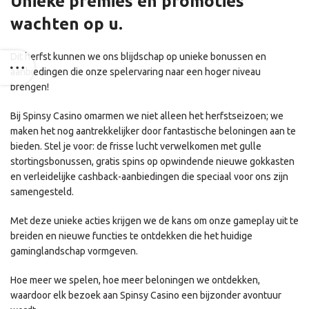
Unieke premies en promoties
wachten op u.
Dit herfst kunnen we ons blijdschap op unieke bonussen en
aanbiedingen die onze spelervaring naar een hoger niveau
brengen!
Bij Spinsy Casino omarmen we niet alleen het herfstseizoen; we
maken het nog aantrekkelijker door fantastische beloningen aan te
bieden. Stel je voor: de frisse lucht verwelkomen met gulle
stortingsbonussen, gratis spins op opwindende nieuwe gokkasten
en verleidelijke cashback-aanbiedingen die speciaal voor ons zijn
samengesteld.
Met deze unieke acties krijgen we de kans om onze gameplay uit te
breiden en nieuwe functies te ontdekken die het huidige
gaminglandschap vormgeven.
Hoe meer we spelen, hoe meer beloningen we ontdekken,
waardoor elk bezoek aan Spinsy Casino een bijzonder avontuur