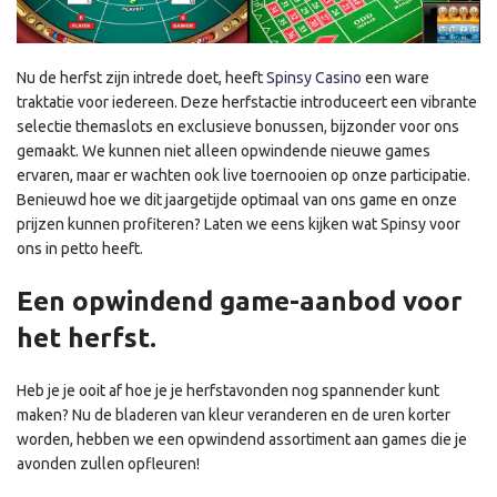
Nu de herfst zijn intrede doet, heeft
Spinsy Casino
een ware
traktatie voor iedereen. Deze herfstactie introduceert een vibrante
selectie themaslots en exclusieve bonussen, bijzonder voor ons
gemaakt. We kunnen niet alleen opwindende nieuwe games
ervaren, maar er wachten ook live toernooien op onze participatie.
Benieuwd hoe we dit jaargetijde optimaal van ons game en onze
prijzen kunnen profiteren? Laten we eens kijken wat Spinsy voor
ons in petto heeft.
Een opwindend game-aanbod voor
het herfst.
Heb je je ooit af hoe je je herfstavonden nog spannender kunt
maken? Nu de bladeren van kleur veranderen en de uren korter
worden, hebben we een opwindend assortiment aan games die je
avonden zullen opfleuren!