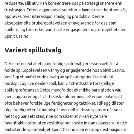
reduserte, slik at vi kan konsentrere oss på strategi snarere enn
frustrasjon. Enten vi gjør innsatser eller administrerer kontoen vår,
oppleves hver interaksjon smidig og produktiv. Denne
eksepsjonelle brukeropplevelsen er avgjørende for oss som
spillere, og forsterker vårt totale engasjement og fornøydhet med
Spinit Casino.
Variert spillutvalg
Det er uten tvil at et mangfoldig spillutvalg er essensielt for å
holde spillopplevelsen vår ny og engasjerende hos Spinit Casino.
Ved å gi et omfattende utvalg av spillkategorier, fra slots til
bordspill og live dealer-spill, kan vi tilfredsstille forskjellige
spillerpreferanser. Dette mangfoldet øker ikke bare gleden vår,
men supplerer også vår taktiske tilnærming, ettersom ulike spill
ofte behøver forskjellige ferdigheter og taktikker. I tillegg tillater
tilgjengeligheten til mobilspill oss delta i disse spillene når som
helst og uansett sted, noe som sikrer at vi kan nyte våre
favorittaktiviteter uten restriksjoner. I siste instans plasserer dette
omfattende spillutvalget Spinit Casino som en topp destinasjon for