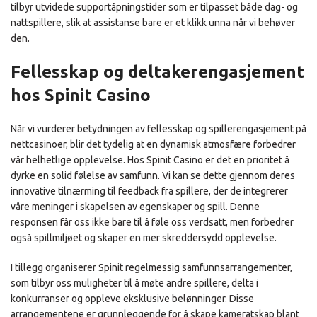
tilbyr utvidede supportåpningstider som er tilpasset både dag- og
nattspillere, slik at assistanse bare er et klikk unna når vi behøver
den.
Fellesskap og deltakerengasjement
hos Spinit Casino
Når vi vurderer betydningen av fellesskap og spillerengasjement på
nettcasinoer, blir det tydelig at en dynamisk atmosfære forbedrer
vår helhetlige opplevelse. Hos Spinit Casino er det en prioritet å
dyrke en solid følelse av samfunn. Vi kan se dette gjennom deres
innovative tilnærming til feedback fra spillere, der de integrerer
våre meninger i skapelsen av egenskaper og spill. Denne
responsen får oss ikke bare til å føle oss verdsatt, men forbedrer
også spillmiljøet og skaper en mer skreddersydd opplevelse.
I tillegg organiserer Spinit regelmessig samfunnsarrangementer,
som tilbyr oss muligheter til å møte andre spillere, delta i
konkurranser og oppleve eksklusive belønninger. Disse
arrangementene er grunnleggende for å skape kameratskap blant