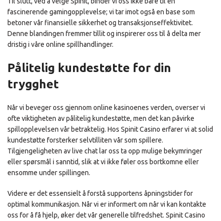
Til slutt, ved å velge Spinit, binder vi oss ikke bare til en
fascinerende gamingopplevelse; vi tar imot også en base som
betoner vår finansielle sikkerhet og transaksjonseffektivitet.
Denne blandingen fremmer tillit og inspirerer oss til å delta mer
dristig i våre online spillhandlinger.
Pålitelig kundestøtte for din
trygghet
Når vi beveger oss gjennom online kasinoenes verden, overser vi
ofte viktigheten av pålitelig kundestøtte, men det kan påvirke
spillopplevelsen vår betraktelig. Hos Spinit Casino erfarer vi at solid
kundestøtte forsterker selvtilliten vår som spillere.
Tilgjengeligheten av live chat lar oss ta opp mulige bekymringer
eller spørsmål i sanntid, slik at vi ikke føler oss bortkomne eller
ensomme under spillingen.
Videre er det essensielt å forstå supportens åpningstider for
optimal kommunikasjon. Når vi er informert om når vi kan kontakte
oss for å få hjelp, øker det vår generelle tilfredshet. Spinit Casino