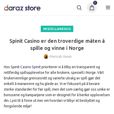
0
MISCELLANEOUS
Spinit Casino er den troverdige måten å
spille og vinne i Norge
Mansab Awan
Hos Spinit
Casino Spinit
prioriterer vi å tilby en transparent og
rettferdig spillopplevelse for alle brukere, spesielt i Norge. Vårt
brukervennlige grensesnitt og varierte utvalg av spill gjør det
enkelt å manøvrere og ha glede av. Vi er fokusert på å bevare
sterke standarder for fair spill, men det som særlig gjør oss unike er
bonusene og kampanjene som er designet for å berike opplevelsen
din. Lyst til å finne ut mer om hvordan vi tilbyr et beskyttet og
fengslende miljø?