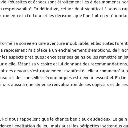
a vie. Réussites et échecs sont étroitement liés à des moments ho
a responsabilité. En définitive, cet incident significatif nous a ra
ion entre la fortune et les décisions que l’on fait en y répondan
ormé sa soirée en une aventure inoubliable, et les suites furent
 a rapidement fait place à un enchaînement d’émotions, de l’incr
les aspects pratiques : encaisser ses gains ou les remettre en j
r d’elle, fêtant sa victoire et lui donnant des recommandations,
nt des devoirs s’est rapidement manifesté ; elle a commencé à r
sulter des conseillers économiques est devenu essentiel. En fin
, mais aussi à une sérieuse réévaluation de ses objectifs et de ses
i-ci nous rappellent que la chance bénit aux audacieux. Le gai
nce l’exaltation du jeu, mais aussi les péripéties inattendus qu