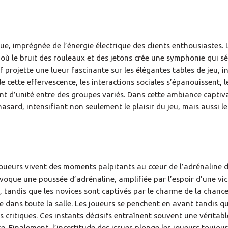
 imprégnée de l’énergie électrique des clients enthousiastes. L’
où le bruit des rouleaux et des jetons crée une symphonie qui sé
 projette une lueur fascinante sur les élégantes tables de jeu, in
e cette effervescence, les interactions sociales s’épanouissent, le
t d’unité entre des groupes variés. Dans cette ambiance captiva
sard, intensifiant non seulement le plaisir du jeu, mais aussi l
s joueurs vivent des moments palpitants au cœur de l’adrénaline 
voque une poussée d’adrénaline, amplifiée par l’espoir d’une vict
, tandis que les novices sont captivés par le charme de la chance
e dans toute la salle. Les joueurs se penchent en avant tandis qu
s critiques. Ces instants décisifs entraînent souvent une vérita
se. Finalement, l’incertitude des issues plonge les joueurs toujour