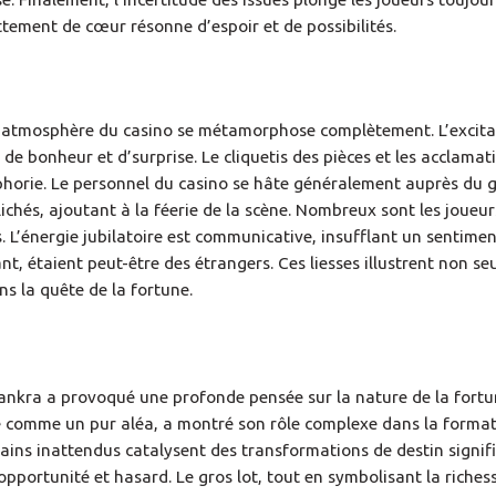
tement de cœur résonne d’espoir et de possibilités.
, l’atmosphère du casino se métamorphose complètement. L’excita
 de bonheur et d’surprise. Le cliquetis des pièces et les acclamat
phorie. Le personnel du casino se hâte généralement auprès du 
ichés, ajoutant à la féerie de la scène. Nombreux sont les joueur
es. L’énergie jubilatoire est communicative, insufflant un sentime
, étaient peut-être des étrangers. Ces liesses illustrent non se
ns la quête de la fortune.
Sankra a provoqué une profonde pensée sur la nature de la fortu
ue comme un pur aléa, a montré son rôle complexe dans la forma
gains inattendus catalysent des transformations de destin signifi
 opportunité et hasard. Le gros lot, tout en symbolisant la riches