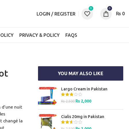
0
0
₨
0
LOGIN / REGISTER
OLICY
PRIVACY & POLICY
FAQS
ot
YOU MAY ALSO LIKE
Largo Cream in Pakistan
Original
Current
₨
2,000
₨
2,500
price
price
s d’une nuit
was:
is:
des
Cialis 20mg in Pakistan
₨ 2,500.
₨ 2,000.
nt changé la
out
Original
Current
₨
2,000
₨
2,500