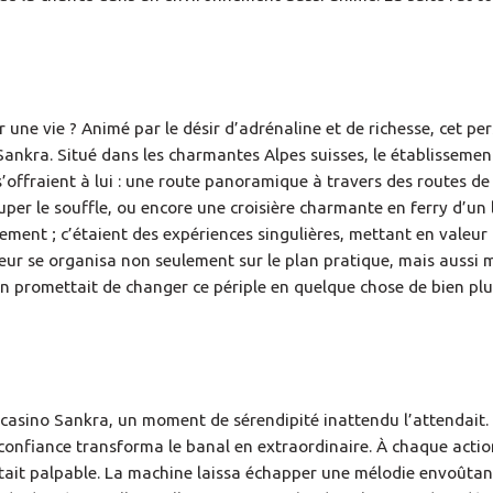
ne vie ? Animé par le désir d’adrénaline et de richesse, cet pe
Sankra. Situé dans les charmantes Alpes suisses, le établissemen
s’offraient à lui : une route panoramique à travers des routes d
r le souffle, ou encore une croisière charmante en ferry d’un l
ent ; c’étaient des expériences singulières, mettant en valeur 
eur se organisa non seulement sur le plan pratique, mais aussi
ion promettait de changer ce périple en quelque chose de bien pl
 casino Sankra, un moment de sérendipité inattendu l’attendait. 
 confiance transforma le banal en extraordinaire. À chaque act
n était palpable. La machine laissa échapper une mélodie envoûtan