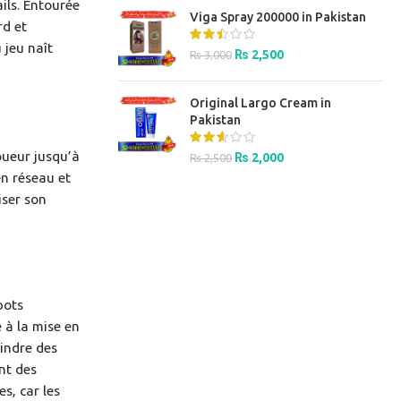
was:
is:
ils. Entourée
Viga Spray 200000 in Pakistan
₨ 3,000.
₨ 2,500.
rd et
u jeu naît
Original
Current
₨
2,500
₨
3,000
price
price
was:
is:
Original Largo Cream in
₨ 3,000.
₨ 2,500.
Pakistan
oueur jusqu’à
Original
Current
₨
2,000
₨
2,500
price
price
en réseau et
was:
is:
iser son
₨ 2,500.
₨ 2,000.
pots
 à la mise en
indre des
nt des
s, car les