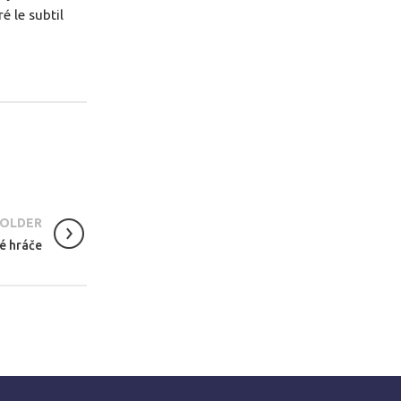
é le subtil
OLDER
ké hráče