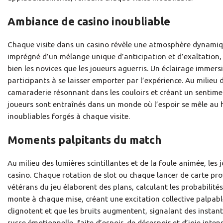
Ambiance de casino inoubliable
Chaque visite dans un casino révèle une atmosphère dynamique,
imprégné d’un mélange unique d’anticipation et d’exaltation, 
bien les novices que les joueurs aguerris. Un éclairage immersif
participants à se laisser emporter par l’expérience. Au milieu d
camaraderie résonnant dans les couloirs et créant un sentimen
joueurs sont entraînés dans un monde où l’espoir se mêle au ha
inoubliables forgés à chaque visite.
Moments palpitants du match
Au milieu des lumières scintillantes et de la foule animée, le
casino. Chaque rotation de slot ou chaque lancer de carte pro
vétérans du jeu élaborent des plans, calculant les probabilités
monte à chaque mise, créant une excitation collective palpabl
clignotent et que les bruits augmentent, signalant des instant
russe émotionnelle, faite d’espoir, de désespoir et d’joie inten