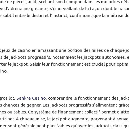
 de pièces jaillit, scellant son triomphe dans les moindres déta
ée d’adrénaline grisante, s’émerveillant de la façon dont le hasa
re subtil entre le destin et l’instinct, confirmant que la maîtrise d
s jeux de casino en amassant une portion des mises de chaque j
ypes de jackpots progressifs, notamment les jackpots autonomes, 
er le jackpot. Saisir leur fonctionnement est crucial pour optim
ino.
ros lot,
Sankra Casino
, comprendre le fonctionnement des jack
rs chances de gagner. Les jackpots progressifs s’alimentent grâce
s ou tables. Ce système de financement collectif permet d’atte
articiper. À chaque mise, le jackpot augmente, parvenant à souve
r sont généralement plus faibles qu’avec les jackpots classique