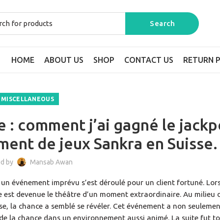
HOME
ABOUT US
SHOP
CONTACT US
RETURN P
MISCELLANEOUS
 : comment j’ai gagné le jackp
ment de jeux Sankra en Suisse.
ed by
Mansab Awan
, un événement imprévu s’est déroulé pour un client fortuné. Lor
est devenue le théâtre d’un moment extraordinaire. Au milieu 
use, la chance a semblé se révéler. Cet événement a non seuleme
de la chance dans un environnement aussi animé. La suite fut t