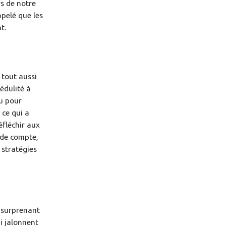
rs de notre
ppelé que les
t.
 tout aussi
édulité à
eu pour
 ce qui a
éfléchir aux
 de compte,
 stratégies
n surprenant
i jalonnent