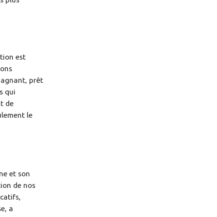
tion est
ions
gagnant, prêt
s qui
nt de
ulement le
ne et son
tion de nos
catifs,
se, a