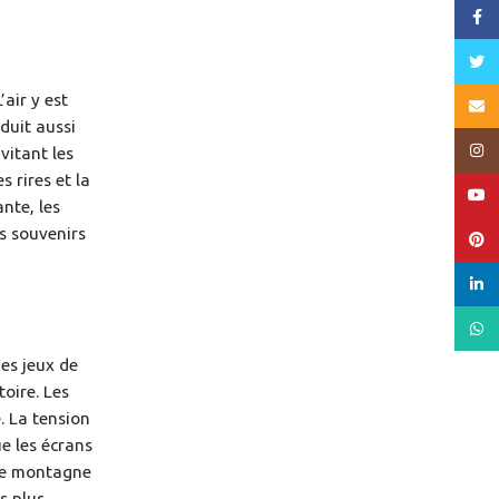
Face
Twitt
air y est
Email
duit aussi
Insta
vitant les
s rires et la
YouT
nte, les
es souvenirs
Pinte
linked
What
des jeux de
oire. Les
. La tension
e les écrans
ble montagne
s plus