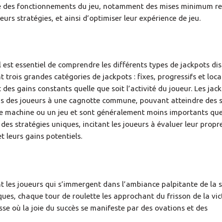
nce des fonctionnements du jeu, notamment des mises minimum r
eurs stratégies, et ainsi d’optimiser leur expérience de jeu.
il est essentiel de comprendre les différents types de jackpots di
rois grandes catégories de jackpots : fixes, progressifs et loca
es gains constants quelle que soit l’activité du joueur. Les jac
ons des joueurs à une cagnotte commune, pouvant atteindre des
une machine ou un jeu et sont généralement moins importants que
des stratégies uniques, incitant les joueurs à évaluer leur propr
et leurs gains potentiels.
 les joueurs qui s’immergent dans l’ambiance palpitante de la sa
ues, chaque tour de roulette les approchant du frisson de la vict
sse où la joie du succès se manifeste par des ovations et des