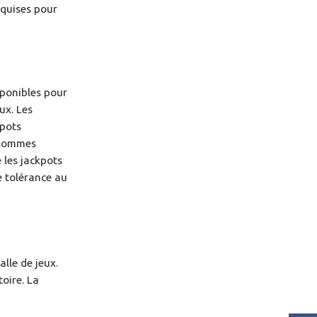
equises pour
sponibles pour
ux. Les
kpots
 sommes
 les jackpots
e tolérance au
lle de jeux.
oire. La