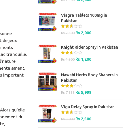
price
price
was:
is:
Viagra Tablets 100mg in
₨ 2,500.
₨ 2,000.
Pakistan
Original
Current
₨
2,000
₨
2,500
rsonne
price
price
t de jeux
was:
is:
e monts
Knight Rider Spray in Pakistan
₨ 2,500.
₨ 2,000.
ac tranquille.
Original
Current
₨
1,200
₨
1,500
l’nature
price
price
 mentalement,
was:
is:
us important
Nawabi Herbs Body Shapers in
₨ 1,500.
₨ 1,200.
Pakistan
Original
Current
₨
5,999
₨
7,999
price
price
was:
is:
Viga Delay Spray in Pakistan
₨ 7,999.
₨ 5,999.
Alors qu’elle
ionnement du
Original
Current
₨
2,500
₨
3,000
te,
price
price