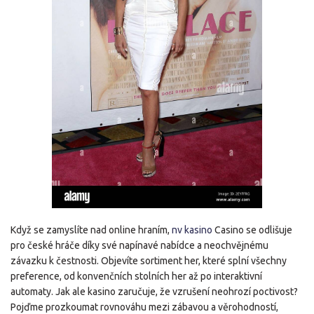
Když se zamyslíte nad online hraním,
nv kasino
Casino se odlišuje
pro české hráče díky své napínavé nabídce a neochvějnému
závazku k čestnosti. Objevíte sortiment her, které splní všechny
preference, od konvenčních stolních her až po interaktivní
automaty. Jak ale kasino zaručuje, že vzrušení neohrozí poctivost?
Pojďme prozkoumat rovnováhu mezi zábavou a věrohodností,