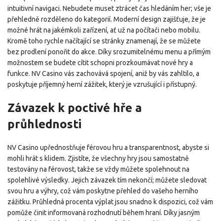
intuitivní navigaci. Nebudete muset ztrácet čas hledáním her; vše je
přehledně rozděleno do kategorií. Moderní design zajišťuje, že je
možné hrát na jakémkoli zařízení, ať už na počítači nebo mobilu.
Kromě toho rychle načítající se stránky znamenají, že se můžete
bez prodlení ponořit do akce. Díky srozumitelnému menu a přímým
možnostem se budete cítit schopni prozkoumávat nové hry a
funkce. NV Casino vás zachovává spojení, aniž by vás zahltilo, a
poskytuje příjemný herní zážitek, který je vzrušující i přístupný.
Závazek k poctivé hře a
průhlednosti
NV Casino upřednostňuje férovou hru a transparentnost, abyste si
mohli hrát s klidem. Zjistíte, že všechny hry jsou samostatně
testovány na férovost, takže se vždy můžete spolehnout na
spolehlivé výsledky. Jejich závazek tím nekončí; můžete sledovat
svou hru a výhry, což vám poskytne přehled do vašeho herního
zážitku. Průhledná procenta výplat jsou snadno k dispozici, což vám
pomůže činit informovaná rozhodnutí během hraní. Díky jasným