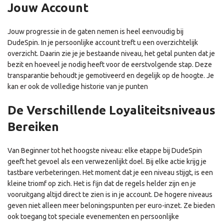
Jouw Account
Jouw progressie in de gaten nemen is heel eenvoudig bij
DudeSpin. In je persoonlijke account treft u een overzichtelijk
overzicht. Daarin zie je je bestaande niveau, het getal punten dat je
bezit en hoeveel je nodig heeft voor de eerstvolgende stap. Deze
transparantie behoudt je gemotiveerd en degelijk op de hoogte. Je
kan er ook de volledige historie van je punten
De Verschillende Loyaliteitsniveaus
Bereiken
Van Beginner tot het hoogste niveau: elke etappe bij DudeSpin
geeft het gevoel als een verwezenlijkt doel. Bij elke actie krijg je
tastbare verbeteringen. Het moment dat je een niveau stijgt, is een
kleine triomf op zich. Het is fijn dat de regels helder zijn en je
vooruitgang altijd direct te zien is in je account. De hogere niveaus
geven niet alleen meer beloningspunten per euro-inzet. Ze bieden
ook toegang tot speciale evenementen en persoonlijke