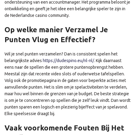
ondersteuning van een accountmanager. Het programma beloont je
ontwikkeling en geeft je het idee een belangrijke speler te zijn in
de Nederlandse casino community.
Op welke manier Verzamel Je
Punten Vlug en Effectief?
Wil je snel punten verzamelen? Dan is consistent spelen het
belangrijkste advies
https://dudespino.eu/nl-nl/
. Kijk daarnaast
eens naar de spellen die een grotere puntenopbrengst hebben.
Meestal zijn dat recente video slots of ouderwetse tafelspellen.
Volg ook de promotiepagina in de gaten voor beperkte acties met
aanvullende punten. Het is slim om je spelactiviteiten te verdelen,
maar hou wel binnen de grenzen van je budget. De beste strategie
is om je te concentreren op spellen die je zelf leuk vindt. Dan wordt
punten sparen een logisch en plezierig bijeffect van je spelavond.
Elke speelsessie draagt bij.
Vaak voorkomende Fouten Bij Het