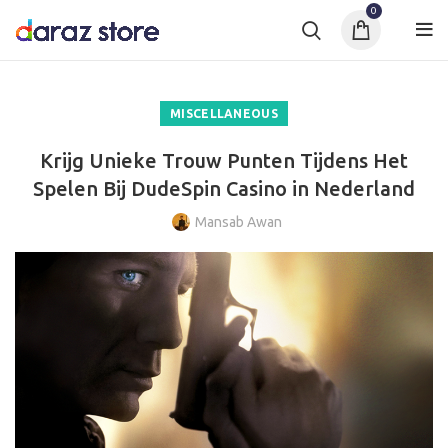
0
MISCELLANEOUS
Krijg Unieke Trouw Punten Tijdens Het
Spelen Bij DudeSpin Casino in Nederland
Mansab Awan