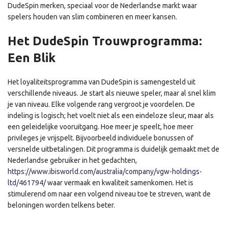
DudeSpin merken, speciaal voor de Nederlandse markt waar
spelers houden van slim combineren en meer kansen.
Het DudeSpin Trouwprogramma:
Een Blik
Het loyaliteitsprogramma van DudeSpin is samengesteld uit
verschillende niveaus. Je start als nieuwe speler, maar al snel klim
je van niveau. Elke volgende rang vergroot je voordelen. De
indeling is logisch; het voelt niet als een eindeloze sleur, maar als
een geleidelijke vooruitgang. Hoe meer je speelt, hoe meer
privileges je vrijspelt. Bijvoorbeeld individuele bonussen of
versnelde uitbetalingen. Dit programma is duidelijk gemaakt met de
Nederlandse gebruiker in het gedachten,
https://www.ibisworld.com/australia/company/vgw-holdings-
ltd/461794/
waar vermaak en kwaliteit samenkomen. Het is
stimulerend om naar een volgend niveau toe te streven, want de
beloningen worden telkens beter.