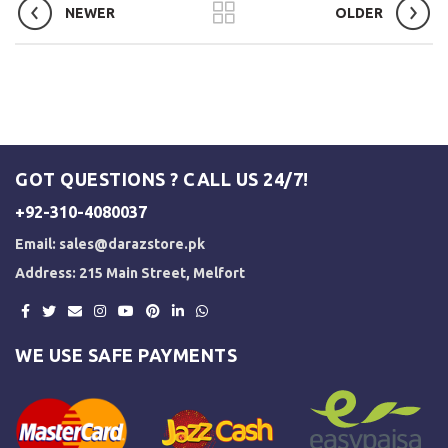
NEWER
OLDER
GOT QUESTIONS ? CALL US 24/7!
+92-310-4080037
Email:
sales@darazstore.pk
Address: 215 Main Street, Melfort
WE USE SAFE PAYMENTS