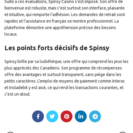
Suite à ces évaluations, Spinsy Casino s’est imposé. Son offre de
bienvenue est robuste, mais c’est surtout son interface, plaisante
et intuitive, qui remporte l’adhésion. Les demandes de retrait sont
rapides et l’assistance en français se montre professionnel. La
plateforme démontre une appréhension précise des besoins
locaux.
Les points forts décisifs de Spinsy
Spinsy brille par sa ludothèque, une offre qui comprend les jeux les
plus appréciés des Canadiens. Son programme de récompenses
offre des avantages et surtout transparent, sans piège dans les
petits caractères. L’emploi de moyens de paiement comme Interac
et Instadebit y est aisé, ce qui rend les transactions courantes, et
c’est un atout.