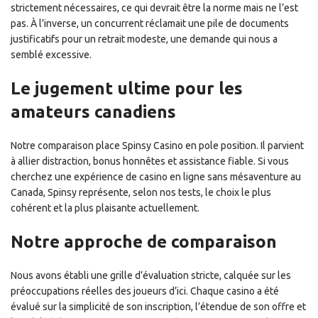
strictement nécessaires, ce qui devrait être la norme mais ne l’est
pas. À l’inverse, un concurrent réclamait une pile de documents
justificatifs pour un retrait modeste, une demande qui nous a
semblé excessive.
Le jugement ultime pour les
amateurs canadiens
Notre comparaison place Spinsy Casino en pole position. Il parvient
à allier distraction, bonus honnêtes et assistance fiable. Si vous
cherchez une expérience de casino en ligne sans mésaventure au
Canada, Spinsy représente, selon nos tests, le choix le plus
cohérent et la plus plaisante actuellement.
Notre approche de comparaison
Nous avons établi une grille d’évaluation stricte, calquée sur les
préoccupations réelles des joueurs d’ici. Chaque casino a été
évalué sur la simplicité de son inscription, l’étendue de son offre et