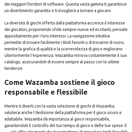
dei maggiori fornitori di software. Questa vasta gamma ti garantisce
un divertimento garantito e ti invoglierà a tornare a giocare.
La diversità di giochi offerta dalla piattaforma accresce il interesse
dei giocatori, proponendo sfide sempre nuove ed eccitanti, pensate
appositamente per i loro interessi. La navigazione intuitiva
permette di trovare facilmente i titoli favoriti o di trovarne di nuovi,
mentre la grafica di qualità e la scorrevolezza di gioco migliorano
ulteriormente l’esperienza. Wazamba rinnova costantemente il suo
catalogo, assicurandoti di essere sempre al passo con le ultime
tendenze.
Come Wazamba sostiene il gioco
responsabile e flessibile
Mentre ti diverti con la vasta selezione di giochi di Wazamba,
valuterai anche l’dedizione della piattaforma per il gioco sicuro e
adattabile. Wazamba dà importanza al gioco responsabile,
garantendoti il controllo del tuo tempo di gioco e delle tue spese. Il