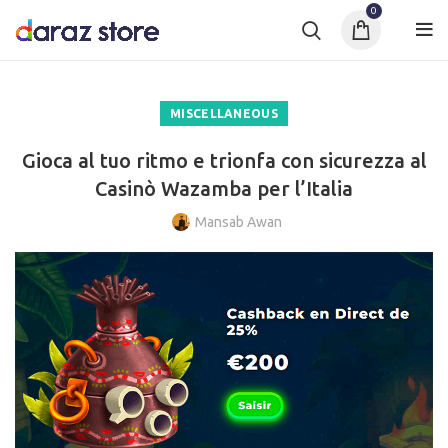
0
MISCELLANEOUS
Gioca al tuo ritmo e trionfa con sicurezza al
Casinò Wazamba per l’Italia
Mansab Awan