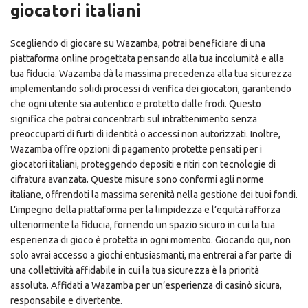
giocatori italiani
Scegliendo di giocare su Wazamba, potrai beneficiare di una
piattaforma online progettata pensando alla tua incolumità e alla
tua fiducia. Wazamba dà la massima precedenza alla tua sicurezza
implementando solidi processi di verifica dei giocatori, garantendo
che ogni utente sia autentico e protetto dalle frodi. Questo
significa che potrai concentrarti sul intrattenimento senza
preoccuparti di furti di identità o accessi non autorizzati. Inoltre,
Wazamba offre opzioni di pagamento protette pensati per i
giocatori italiani, proteggendo depositi e ritiri con tecnologie di
cifratura avanzata. Queste misure sono conformi agli norme
italiane, offrendoti la massima serenità nella gestione dei tuoi fondi.
L’impegno della piattaforma per la limpidezza e l’equità rafforza
ulteriormente la fiducia, fornendo un spazio sicuro in cui la tua
esperienza di gioco è protetta in ogni momento. Giocando qui, non
solo avrai accesso a giochi entusiasmanti, ma entrerai a far parte di
una collettività affidabile in cui la tua sicurezza è la priorità
assoluta. Affidati a Wazamba per un’esperienza di casinò sicura,
responsabile e divertente.