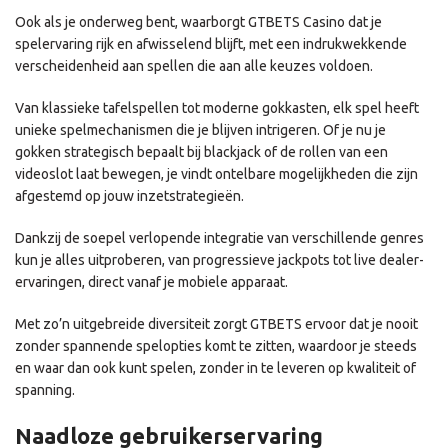
Ook als je onderweg bent, waarborgt GTBETS Casino dat je
spelervaring rijk en afwisselend blijft, met een indrukwekkende
verscheidenheid aan spellen die aan alle keuzes voldoen.
Van klassieke tafelspellen tot moderne gokkasten, elk spel heeft
unieke spelmechanismen die je blijven intrigeren. Of je nu je
gokken strategisch bepaalt bij blackjack of de rollen van een
videoslot laat bewegen, je vindt ontelbare mogelijkheden die zijn
afgestemd op jouw inzetstrategieën.
Dankzij de soepel verlopende integratie van verschillende genres
kun je alles uitproberen, van progressieve jackpots tot live dealer-
ervaringen, direct vanaf je mobiele apparaat.
Met zo’n uitgebreide diversiteit zorgt GTBETS ervoor dat je nooit
zonder spannende spelopties komt te zitten, waardoor je steeds
en waar dan ook kunt spelen, zonder in te leveren op kwaliteit of
spanning.
Naadloze gebruikerservaring