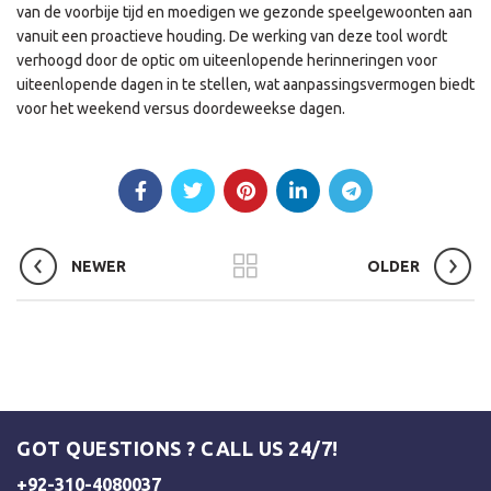
van de voorbije tijd en moedigen we gezonde speelgewoonten aan
vanuit een proactieve houding. De werking van deze tool wordt
verhoogd door de optic om uiteenlopende herinneringen voor
uiteenlopende dagen in te stellen, wat aanpassingsvermogen biedt
voor het weekend versus doordeweekse dagen.
NEWER
OLDER
GOT QUESTIONS ? CALL US 24/7!
+92-310-4080037