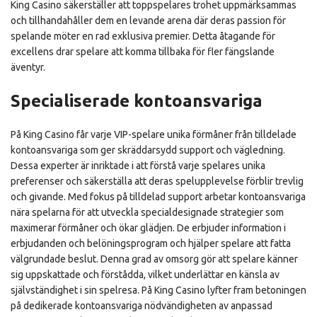
King Casino säkerställer att toppspelares trohet uppmärksammas
och tillhandahåller dem en levande arena där deras passion för
spelande möter en rad exklusiva premier. Detta åtagande för
excellens drar spelare att komma tillbaka för fler fängslande
äventyr.
Specialiserade kontoansvariga
På King Casino får varje VIP-spelare unika förmåner från tilldelade
kontoansvariga som ger skräddarsydd support och vägledning.
Dessa experter är inriktade i att förstå varje spelares unika
preferenser och säkerställa att deras spelupplevelse förblir trevlig
och givande. Med fokus på tilldelad support arbetar kontoansvariga
nära spelarna för att utveckla specialdesignade strategier som
maximerar förmåner och ökar glädjen. De erbjuder information i
erbjudanden och belöningsprogram och hjälper spelare att fatta
välgrundade beslut. Denna grad av omsorg gör att spelare känner
sig uppskattade och förstådda, vilket underlättar en känsla av
självständighet i sin spelresa. På King Casino lyfter fram betoningen
på dedikerade kontoansvariga nödvändigheten av anpassad