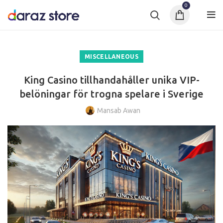
0
MISCELLANEOUS
King Casino tillhandahåller unika VIP-
belöningar för trogna spelare i Sverige
Mansab Awan