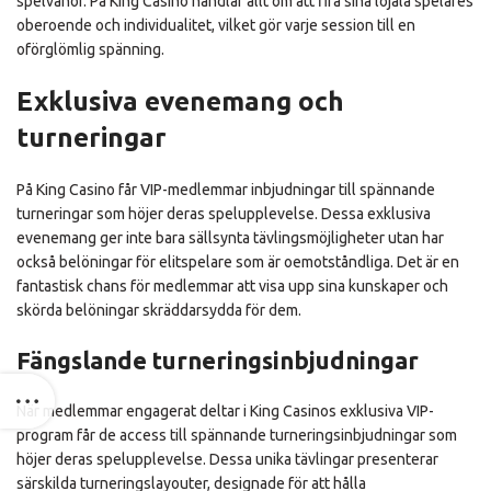
spelvanor. På King Casino handlar allt om att fira sina lojala spelares
oberoende och individualitet, vilket gör varje session till en
oförglömlig spänning.
Exklusiva evenemang och
turneringar
På King Casino får VIP-medlemmar inbjudningar till spännande
turneringar som höjer deras spelupplevelse. Dessa exklusiva
evenemang ger inte bara sällsynta tävlingsmöjligheter utan har
också belöningar för elitspelare som är oemotståndliga. Det är en
fantastisk chans för medlemmar att visa upp sina kunskaper och
skörda belöningar skräddarsydda för dem.
Fängslande turneringsinbjudningar
När medlemmar engagerat deltar i King Casinos exklusiva VIP-
program får de access till spännande turneringsinbjudningar som
höjer deras spelupplevelse. Dessa unika tävlingar presenterar
särskilda turneringslayouter, designade för att hålla