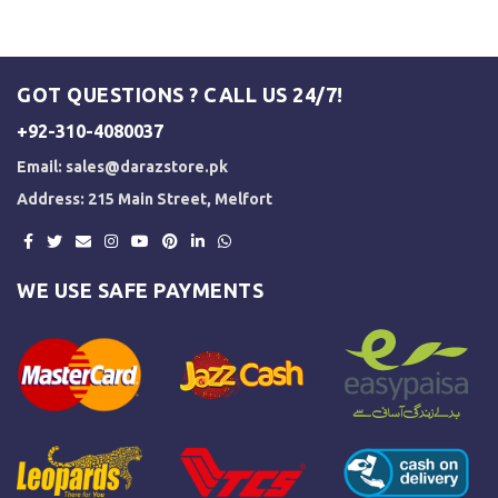
GOT QUESTIONS ? CALL US 24/7!
+92-310-4080037
Email:
sales@darazstore.pk
Address: 215 Main Street, Melfort
WE USE SAFE PAYMENTS