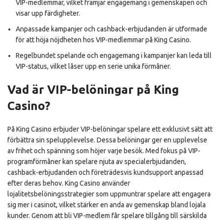
VIP-medlemmar, vilket främjar engagemang i gemenskapen och
visar upp färdigheter.
Anpassade kampanjer och cashback-erbjudanden är utformade
för att höja nöjdheten hos VIP-medlemmar på King Casino.
Regelbundet spelande och engagemang i kampanjer kan leda till
VIP-status, vilket låser upp en serie unika förmåner.
Vad är VIP-belöningar på King
Casino?
På King Casino erbjuder VIP-belöningar spelare ett exklusivt sätt att
förbättra sin spelupplevelse. Dessa belöningar ger en upplevelse
av frihet och spänning som höjer varje besök. Med fokus på VIP-
programförmåner kan spelare njuta av specialerbjudanden,
cashback-erbjudanden och företrädesvis kundsupport anpassad
efter deras behov. King Casino använder
lojalitetsbelöningsstrategier som uppmuntrar spelare att engagera
sig mer i casinot, vilket stärker en anda av gemenskap bland lojala
kunder. Genom att bli VIP-medlem får spelare tillgång till särskilda