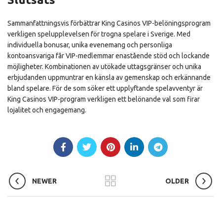
Sammanfattningsvis förbättrar King Casinos VIP-belöningsprogram
verkligen spelupplevelsen för trogna spelare i Sverige. Med
individuella bonusar, unika evenemang och personliga
kontoansvariga får VIP-medlemmar enastående stöd och lockande
möjligheter. Kombinationen av utökade uttagsgränser och unika
erbjudanden uppmuntrar en känsla av gemenskap och erkännande
bland spelare. För de som söker ett upplyftande spelavventyr är
King Casinos VIP-program verkligen ett belönande val som firar
lojalitet och engagemang.
NEWER
OLDER