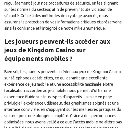
régulièrement à jour nos procédures de sécurité, en les alignant
sur les normes du secteur, afin de prévenir toute violation de
sécurité. Grâce à des méthodes de cryptage avancés, nous
assurons la protection de vos informations critiques et préservons
ainsi la confiance et l’intégrité de notre milieu numérique.
Les joueurs peuvent-ils accéder aux
jeux de Kingdom Casino sur
équipements mobiles ?
Bien sûr, les joueurs peuvent accéder aux jeux de Kingdom Casino
sur téléphones et tablettes, ce qui garantit une excellente
expérience de jeu mobile et une accessibilité maximale. Notre
focalisation accordée au jeu mobile nous permet d’offrir une
expérience fluide sur tous types d’appareils. La mise en page
privilégie l’expérience utilisateur, des graphismes soignés et une
interface conviviale, en s’appuyant sur les meilleures pratiques du
secteur pour une plongée complète. Grâce à des performances
optimisées, nous avons veillé à ce que l’accès mobile ne altère pas