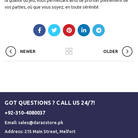
la qualité du jeu, vous permettant ainsi de profiter pleinement de
vos parties, où que vous soyez, en toute sérénité.
NEWER
OLDER
GOT QUESTIONS ? CALL US 24/7!
+92-310-4080037
Email:
sales@darazstore.pk
Address: 215 Main Street, Melfort