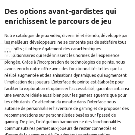
Des options avant-gardistes qui
enrichissent le parcours de jeu
Notre catalogue de jeux vidéo, diversifié et étendu, développé par
les meilleurs développeurs, ne se contente pas de satisfaire tous
les goûts ; il intègre également des caractéristiques
révolutionnaires qui redéfinissent les normes de l’expérience
plongée. Grâce à l’incorporation de technologies de pointe, nous
avons enrichi notre offre avec des fonctionnalités telles que la
réalité augmentée et des animations dynamiques qui augmentent
l’implication des joueurs. L’interface de pointe est élaborée pour
faciliter la exploration et optimiser l’accessibilité, garantissant ainsi
une aventure idéale aussi bien pour les gamers aguerris que pour
les débutants. Ce attention du minutie dans l’interface nous
autorise de personnaliser l’aventure de gaming et de proposer des
recommandations sur personnalisées basées sur l’passé de
gaming. De plus, l’intégration harmonieuse des fonctionnalités
communautaires permet aux joueurs de rester connectés et