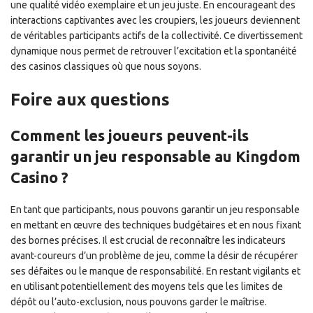
une qualité vidéo exemplaire et un jeu juste. En encourageant des
interactions captivantes avec les croupiers, les joueurs deviennent
de véritables participants actifs de la collectivité. Ce divertissement
dynamique nous permet de retrouver l’excitation et la spontanéité
des casinos classiques où que nous soyons.
Foire aux questions
Comment les joueurs peuvent-ils
garantir un jeu responsable au Kingdom
Casino ?
En tant que participants, nous pouvons garantir un jeu responsable
en mettant en œuvre des techniques budgétaires et en nous fixant
des bornes précises. Il est crucial de reconnaître les indicateurs
avant-coureurs d’un problème de jeu, comme la désir de récupérer
ses défaites ou le manque de responsabilité. En restant vigilants et
en utilisant potentiellement des moyens tels que les limites de
dépôt ou l’auto-exclusion, nous pouvons garder le maîtrise.