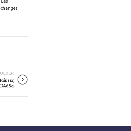
 Les
 échanges
OLDER
Παίκτες
 Ελλάδα