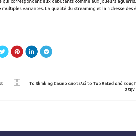
ise qui correspondent aux débutants comme aux joueurs aguerris.
e multiples variantes. La qualité du streaming et la richesse des
st
Το Slimking Casino αποτελεί το Top Rated από τους 
στην