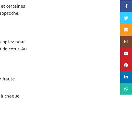
et certaines
Face
 approche.
Twitt
Email
Insta
us optez pour
up de cœur. Au
YouT
Pinte
linked
n haute
What
t à chaque