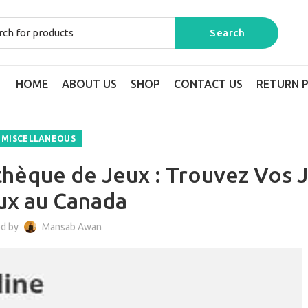
HOME
ABOUT US
SHOP
CONTACT US
RETURN P
MISCELLANEOUS
thèque de Jeux : Trouvez Vos 
ux au Canada
ed by
Mansab Awan