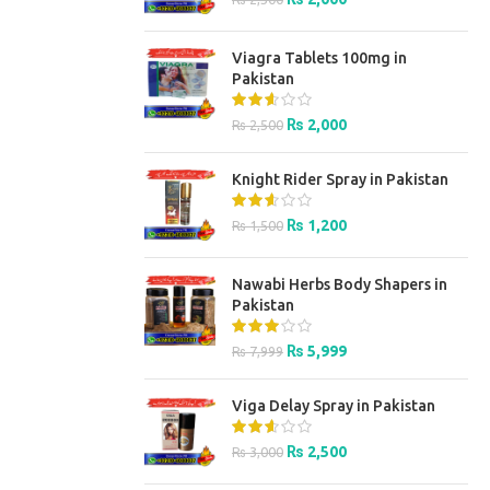
price
price
was:
is:
Viagra Tablets 100mg in
₨ 2,500.
₨ 2,000.
Pakistan
Original
Current
₨
2,000
₨
2,500
price
price
was:
is:
Knight Rider Spray in Pakistan
₨ 2,500.
₨ 2,000.
Original
Current
₨
1,200
₨
1,500
price
price
was:
is:
Nawabi Herbs Body Shapers in
₨ 1,500.
₨ 1,200.
Pakistan
Original
Current
₨
5,999
₨
7,999
price
price
was:
is:
Viga Delay Spray in Pakistan
₨ 7,999.
₨ 5,999.
Original
Current
₨
2,500
₨
3,000
price
price