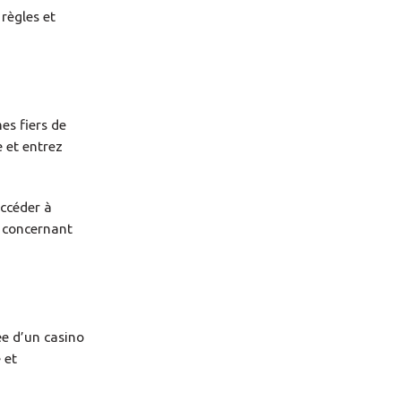
 règles et
es fiers de
 et entrez
accéder à
n concernant
ée d’un casino
 et