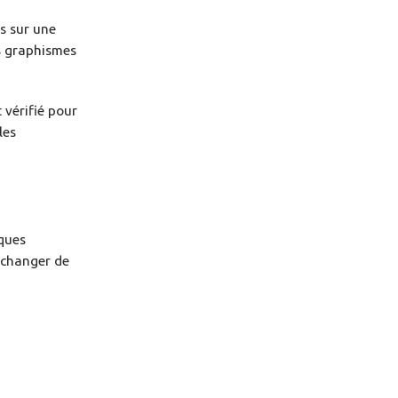
ns sur une
es graphismes
 vérifié pour
les
iques
t changer de