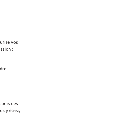
urise vos
ssion :
adre
depuis des
us y étiez,