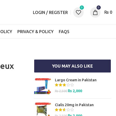
0
0
₨
0
LOGIN / REGISTER
OLICY
PRIVACY & POLICY
FAQS
Jeux
YOU MAY ALSO LIKE
Largo Cream in Pakistan
Original
Current
₨
2,000
₨
2,500
price
price
was:
is:
Cialis 20mg in Pakistan
₨ 2,500.
₨ 2,000.
Original
Current
₨
2,000
₨
2,500