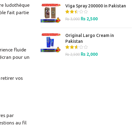
was:
is:
tre ludothèque
Viga Spray 200000 in Pakistan
₨ 3,000.
₨ 2,500.
ble fait partie
Original
Current
₨
2,500
₨
3,000
price
price
was:
is:
Original Largo Cream in
₨ 3,000.
₨ 2,500.
Pakistan
rience fluide
Original
Current
₨
2,000
₨
2,500
 écran pour un
price
price
was:
is:
₨ 2,500.
₨ 2,000.
retirer vos
res par
stions au fil