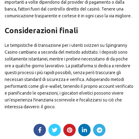
importanti a volte dipendono dal provider di pagamento o dalla
banca, fattori fuori dal controllo diretto del casinò. Tenere una
comunicazione trasparente e cortese è in ogni caso la via migliore.
Considerazioni finali
Le tempistiche di transazione per i utenti svizzeri su Spingranny
Casino cambiano a seconda del metodo adottato. I depositi sono
solitamente istantanei, mentre i prelievi necessitano di da poche
ore a qualche giorno lavorativo. La piattaforma si dedica a rendere
questi processi i più rapidi possibili, senza però trascurare gli
necessari standard di sicurezza e verifica. Adoperando metodi
performanti come gli e-wallet, tenendo il proprio account verificato
e pianificando le operazioni, i giocatori elvetici possono vivere
un’esperienza finanziaria scorrevole e focalizzarsi su ciò che
interessa davvero: il gioco.