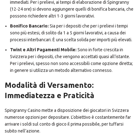
immediati. Per i prelievi, ai tempi di elaborazione di Spingranny
(12-24 ore) si devono aggiungere quelli di bonifica bancaria, che
possono richiedere altri 1-3 giorni lavorativi.
Bonifico Bancario:
Sia per i depositi che per i prelievi i tempi
sono più estesi, di solito da 1 a 5 giorni lavorativi, a causa dei
processi interbancari. È una scelta solida per importi più elevati.
Twint e Altri Pagamenti Mobile:
Sono in forte crescita in
Svizzera per i depositi, che vengono accettati quasi all’istante.
Per i prelievi, spesso non sono accessibili come opzione diretta;
in genere si utilizza un metodo alternativo connesso.
Modalità di Versamento:
Immediatezza e Praticità
Spingranny Casino mette a disposizione dei giocatori in Svizzera
numerose opzioni per depositare. L’obiettivo è costantemente far
arrivare i soldi sul conto di gioco il prima possibile, per tuffarsi
subito nell’azione.