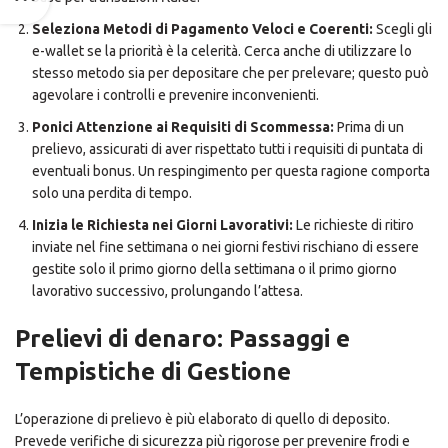
Seleziona Metodi di Pagamento Veloci e Coerenti:
Scegli gli
e-wallet se la priorità è la celerità. Cerca anche di utilizzare lo
stesso metodo sia per depositare che per prelevare; questo può
agevolare i controlli e prevenire inconvenienti.
Ponici Attenzione ai Requisiti di Scommessa:
Prima di un
prelievo, assicurati di aver rispettato tutti i requisiti di puntata di
eventuali bonus. Un respingimento per questa ragione comporta
solo una perdita di tempo.
Inizia le Richiesta nei Giorni Lavorativi:
Le richieste di ritiro
inviate nel fine settimana o nei giorni festivi rischiano di essere
gestite solo il primo giorno della settimana o il primo giorno
lavorativo successivo, prolungando l’attesa.
Prelievi di denaro: Passaggi e
Tempistiche di Gestione
L’operazione di prelievo è più elaborato di quello di deposito.
Prevede verifiche di sicurezza più rigorose per prevenire frodi e