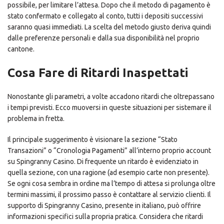
possibile, per limitare l’attesa. Dopo che il metodo di pagamento è
stato confermato e collegato al conto, tutti i depositi successivi
saranno quasi immediati. La scelta del metodo giusto deriva quindi
dalle preferenze personali e dalla sua disponibilità nel proprio
cantone.
Cosa Fare di Ritardi Inaspettati
Nonostante gli parametri, a volte accadono ritardi che oltrepassano
i tempi previsti. Ecco muoversi in queste situazioni per sistemare il
problema in fretta.
Il principale suggerimento è visionare la sezione “Stato
Transazioni” o “Cronologia Pagamenti” all’interno proprio account
su Spingranny Casino. Di frequente un ritardo è evidenziato in
quella sezione, con una ragione (ad esempio carte non presente).
Se ogni cosa sembra in ordine ma l’tempo di attesa si prolunga oltre
termini massimi, il prossimo passo è contattare al servizio clienti. Il
supporto di Spingranny Casino, presente in italiano, può offrire
informazioni specifici sulla propria pratica. Considera che ritardi