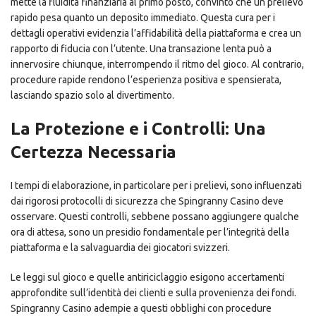
mette la fluidità finanziaria al primo posto, convinto che un prelievo
rapido pesa quanto un deposito immediato. Questa cura per i
dettagli operativi evidenzia l’affidabilità della piattaforma e crea un
rapporto di fiducia con l’utente. Una transazione lenta può a
innervosire chiunque, interrompendo il ritmo del gioco. Al contrario,
procedure rapide rendono l’esperienza positiva e spensierata,
lasciando spazio solo al divertimento.
La Protezione e i Controlli: Una
Certezza Necessaria
I tempi di elaborazione, in particolare per i prelievi, sono influenzati
dai rigorosi protocolli di sicurezza che Spingranny Casino deve
osservare. Questi controlli, sebbene possano aggiungere qualche
ora di attesa, sono un presidio fondamentale per l’integrità della
piattaforma e la salvaguardia dei giocatori svizzeri.
Le leggi sul gioco e quelle antiriciclaggio esigono accertamenti
approfondite sull’identità dei clienti e sulla provenienza dei fondi.
Spingranny Casino adempie a questi obblighi con procedure