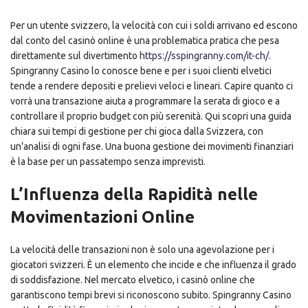
Per un utente svizzero, la velocità con cui i soldi arrivano ed escono
dal conto del casinò online è una problematica pratica che pesa
direttamente sul divertimento
https://sspingranny.com/it-ch/
.
Spingranny Casino lo conosce bene e per i suoi clienti elvetici
tende a rendere depositi e prelievi veloci e lineari. Capire quanto ci
vorrà una transazione aiuta a programmare la serata di gioco e a
controllare il proprio budget con più serenità. Qui scopri una guida
chiara sui tempi di gestione per chi gioca dalla Svizzera, con
un’analisi di ogni fase. Una buona gestione dei movimenti finanziari
è la base per un passatempo senza imprevisti.
L’Influenza della Rapidità nelle
Movimentazioni Online
La velocità delle transazioni non è solo una agevolazione per i
giocatori svizzeri. È un elemento che incide e che influenza il grado
di soddisfazione. Nel mercato elvetico, i casinò online che
garantiscono tempi brevi si riconoscono subito. Spingranny Casino