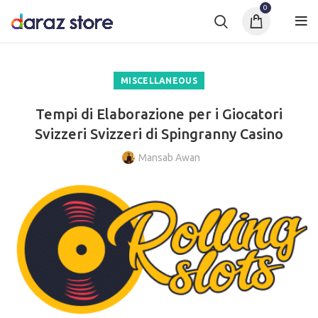
0
MISCELLANEOUS
Tempi di Elaborazione per i Giocatori
Svizzeri Svizzeri di Spingranny Casino
Mansab Awan