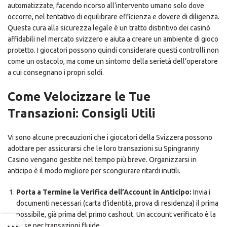
automatizzate, facendo ricorso all’intervento umano solo dove
occorre, nel tentativo di equilibrare efficienza e dovere di diligenza.
Questa cura alla sicurezza legale è un tratto distintivo dei casinò
affidabili nel mercato svizzero e aiuta a creare un ambiente di gioco
protetto. I giocatori possono quindi considerare questi controlli non
come un ostacolo, ma come un sintomo della serietà dell’operatore
a cui consegnano i propri soldi.
Come Velocizzare le Tue
Transazioni: Consigli Utili
Vi sono alcune precauzioni che i giocatori della Svizzera possono
adottare per assicurarsi che le loro transazioni su Spingranny
Casino vengano gestite nel tempo più breve. Organizzarsi in
anticipo è il modo migliore per scongiurare ritardi inutili.
Porta a Termine la Verifica dell’Account in Anticipo:
Invia i
documenti necessari (carta d’identità, prova di residenza) il prima
possibile, già prima del primo cashout. Un account verificato è la
base per transazioni fluide.