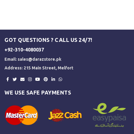
GOT QUESTIONS ? CALL US 24/7!
+92-310-4080037
Email:
sales@darazstore.pk
Address: 215 Main Street, Melfort
WE USE SAFE PAYMENTS