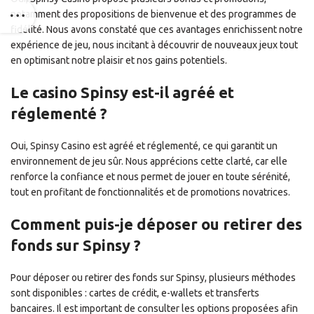
notamment des propositions de bienvenue et des programmes de
fidélité. Nous avons constaté que ces avantages enrichissent notre
expérience de jeu, nous incitant à découvrir de nouveaux jeux tout
en optimisant notre plaisir et nos gains potentiels.
Le casino Spinsy est-il agréé et
réglementé ?
Oui, Spinsy Casino est agréé et réglementé, ce qui garantit un
environnement de jeu sûr. Nous apprécions cette clarté, car elle
renforce la confiance et nous permet de jouer en toute sérénité,
tout en profitant de fonctionnalités et de promotions novatrices.
Comment puis-je déposer ou retirer des
fonds sur Spinsy ?
Pour déposer ou retirer des fonds sur Spinsy, plusieurs méthodes
sont disponibles : cartes de crédit, e-wallets et transferts
bancaires. Il est important de consulter les options proposées afin