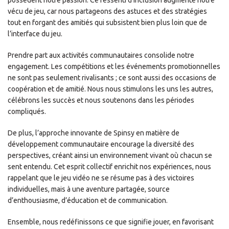
possèdent notre passion. Ce ressenti d’inclusion augmente notre
vécu de jeu, car nous partageons des astuces et des stratégies
tout en forgant des amitiés qui subsistent bien plus loin que de
l’interface du jeu.
Prendre part aux activités communautaires consolide notre
engagement. Les compétitions et les événements promotionnelles
ne sont pas seulement rivalisants ; ce sont aussi des occasions de
coopération et de amitié. Nous nous stimulons les uns les autres,
célébrons les succès et nous soutenons dans les périodes
compliqués.
De plus, l’approche innovante de Spinsy en matière de
développement communautaire encourage la diversité des
perspectives, créant ainsi un environnement vivant où chacun se
sent entendu. Cet esprit collectif enrichit nos expériences, nous
rappelant que le jeu vidéo ne se résume pas à des victoires
individuelles, mais à une aventure partagée, source
d’enthousiasme, d’éducation et de communication.
Ensemble, nous redéfinissons ce que signifie jouer, en favorisant