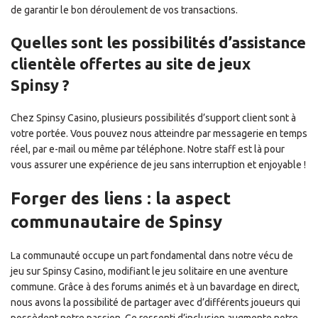
de garantir le bon déroulement de vos transactions.
Quelles sont les possibilités d’assistance
clientèle offertes au site de jeux
Spinsy ?
Chez Spinsy Casino, plusieurs possibilités d’support client sont à
votre portée. Vous pouvez nous atteindre par messagerie en temps
réel, par e-mail ou même par téléphone. Notre staff est là pour
vous assurer une expérience de jeu sans interruption et enjoyable !
Forger des liens : la aspect
communautaire de Spinsy
La communauté occupe un part fondamental dans notre vécu de
jeu sur Spinsy Casino, modifiant le jeu solitaire en une aventure
commune. Grâce à des forums animés et à un bavardage en direct,
nous avons la possibilité de partager avec d’différents joueurs qui