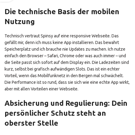
Die technische Basis der mobilen
Nutzung
Technisch vertraut Spinsy auf eine responsive Webseite. Das
gefällt mir, denn ich muss keine App installieren. Das bewahrt
Speicherplatz und ich brauche nie Updates zu machen. Ich nutze
einfach den Browser – Safari, Chrome oder was auch immer – und
die Seite passt sich sofort auf dem Display ein. Die Ladezeiten sind
kurz, selbst bei grafisch aufwändigen Slots. Das ist ein echter
Vorteil, wenn das Mobilfunknetz in den Bergen mal schwächelt.
Die Performance ist so rund, dass sie sich wie eine echte App wirkt,
aber mit allen Vorteilen einer Webseite.
Absicherung und Regulierung: Dein
persönlicher Schutz steht an
oberster Stelle