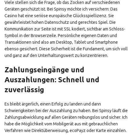
Viele stellen sich die Frage, ob das Zocken auf verschiedenen
Geräten geschützt ist. Bei Spinsy möchte ich versichern: Das
Casino hat eine seriöse europäische Glücksspiellizenz. Sie
gewährleistet hohen Datenschutz und gerechtes Spiel. Die
Kommunikation zur Seite ist mit SSL kodiert, sichtbar am Schloss-
Symbol in der Browserzeile. Persönliche eigenen Daten und
Transaktionen sind also am Desktop, Tablet und Smartphone
ebenso gesichert. Diese Sicherheit ist die Fundament, um sich voll
und ganz auf den Unterhaltungswert zu konzentrieren.
Zahlungseingänge und
Auszahlungen: Schnell und
zuverlässig
Es bleibt ärgerlich, einen Erfolg zu landen und dann
Schwierigkeiten bei der Auszahlung zu haben. Bei Spinsy läuft die
Zahlungsabwicklung auf allen Geräten reibungslos und sicher. Ich
habe die Möglichkeit vom Mobilgerät aus mit gebrauchlichen
Verfahren wie Direktüberweisung, ecoPayz oder Karte einzahlen.