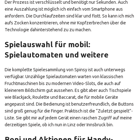
Der Prozess ist verschlüsselt und benötigt nur Sekunden. Auch
eine Auszahlung ist möglich ich einfach vom Smartphone aus
anfordern. Die Durchlaufzeiten sind klar und flott. So kann ich mich
aufs Zocken konzentrieren, ohne mir Kopfzerbrechen über die
Technologie dahinterstehend zu zu machen.
Spielauswahl für mobil:
Spielautomaten und weitere
Die komplette Spielesammlung von Spinsy ist auch unterwegs
verfügbar. Unzählige Spielautomaten warten von klassischen
Fruchtmaschinen bis zu modernen Video-Slots, die auch auf
kleinerem Bildschirm gut aussehen. Es gibt aber auch Tischspiele
wie Blackjack, Roulette und Baccarat, die für mobile Geräte
angepasst sind. Die Bedienung ist benutzerfreundlich, die Buttons
sind groß genug für die Finger. Praktisch ist die “Zuletzt gespielt”-
Liste. Sie gibt mir auf jedem Gerät einen raschen Zugriff auf meine
derzeitigen Spiele, ob ich nun in Linz oder Innsbruck bin.
Boni und Aktionen für Handy-