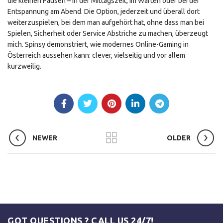
die kleinen Pausen – in der Mittagszeit, im Warten oder bei der
Entspannung am Abend. Die Option, jederzeit und überall dort
weiterzuspielen, bei dem man aufgehört hat, ohne dass man bei
Spielen, Sicherheit oder Service Abstriche zu machen, überzeugt
mich. Spinsy demonstriert, wie modernes Online-Gaming in
Österreich aussehen kann: clever, vielseitig und vor allem
kurzweilig.
NEWER
OLDER
GOT QUESTIONS ? CALL US 24/7!