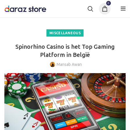
0
MISCELLANEOUS
Spinorhino Casino is het Top Gaming
Platform in België
Mansab Awan