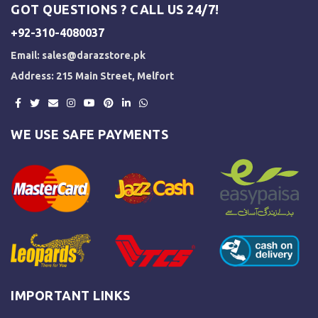
GOT QUESTIONS ? CALL US 24/7!
+92-310-4080037
Email:
sales@darazstore.pk
Address: 215 Main Street, Melfort
WE USE SAFE PAYMENTS
IMPORTANT LINKS