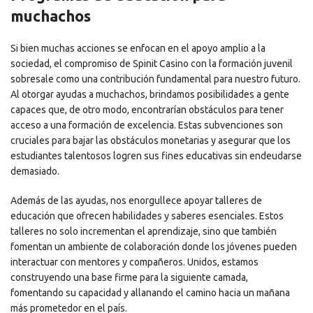
muchachos
Si bien muchas acciones se enfocan en el apoyo amplio a la
sociedad, el compromiso de Spinit Casino con la formación juvenil
sobresale como una contribución fundamental para nuestro futuro.
Al otorgar ayudas a muchachos, brindamos posibilidades a gente
capaces que, de otro modo, encontrarían obstáculos para tener
acceso a una formación de excelencia. Estas subvenciones son
cruciales para bajar las obstáculos monetarias y asegurar que los
estudiantes talentosos logren sus fines educativas sin endeudarse
demasiado.
Además de las ayudas, nos enorgullece apoyar talleres de
educación que ofrecen habilidades y saberes esenciales. Estos
talleres no solo incrementan el aprendizaje, sino que también
fomentan un ambiente de colaboración donde los jóvenes pueden
interactuar con mentores y compañeros. Unidos, estamos
construyendo una base firme para la siguiente camada,
fomentando su capacidad y allanando el camino hacia un mañana
más prometedor en el país.