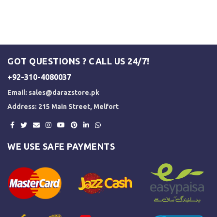
GOT QUESTIONS ? CALL US 24/7!
+92-310-4080037
Email:
sales@darazstore.pk
Address: 215 Main Street, Melfort
WE USE SAFE PAYMENTS