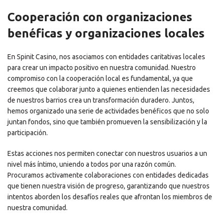
Cooperación con organizaciones
benéficas y organizaciones locales
En Spinit Casino, nos asociamos con entidades caritativas locales
para crear un impacto positivo en nuestra comunidad. Nuestro
compromiso con la cooperación local es fundamental, ya que
creemos que colaborar junto a quienes entienden las necesidades
de nuestros barrios crea un transformación duradero. Juntos,
hemos organizado una serie de actividades benéficos que no solo
juntan fondos, sino que también promueven la sensibilización y la
participación.
Estas acciones nos permiten conectar con nuestros usuarios a un
nivel más íntimo, uniendo a todos por una razón común.
Procuramos activamente colaboraciones con entidades dedicadas
que tienen nuestra visión de progreso, garantizando que nuestros
intentos aborden los desafíos reales que afrontan los miembros de
nuestra comunidad.