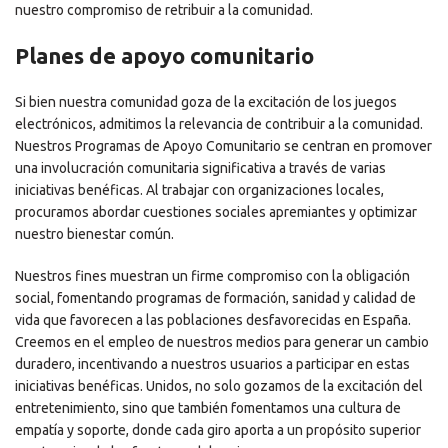
nuestro compromiso de retribuir a la comunidad.
Planes de apoyo comunitario
Si bien nuestra comunidad goza de la excitación de los juegos
electrónicos, admitimos la relevancia de contribuir a la comunidad.
Nuestros Programas de Apoyo Comunitario se centran en promover
una involucración comunitaria significativa a través de varias
iniciativas benéficas. Al trabajar con organizaciones locales,
procuramos abordar cuestiones sociales apremiantes y optimizar
nuestro bienestar común.
Nuestros fines muestran un firme compromiso con la obligación
social, fomentando programas de formación, sanidad y calidad de
vida que favorecen a las poblaciones desfavorecidas en España.
Creemos en el empleo de nuestros medios para generar un cambio
duradero, incentivando a nuestros usuarios a participar en estas
iniciativas benéficas. Unidos, no solo gozamos de la excitación del
entretenimiento, sino que también fomentamos una cultura de
empatía y soporte, donde cada giro aporta a un propósito superior