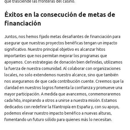
que trasciende las fronteras del casino.
Éxitos en la consecución de metas de
financiación
Juntos, nos hemos fijado metas desafiantes de financiación para
asegurar que nuestras proyectos benéficas tengan un impacto
significativo. Nuestro principal objetivo es alcanzar hitos
importantes que nos permitan mejorar los programas que
apoyamos. Con estrategias de donación bien definidas, utilizamos
la fuerza de nuestra comunidad. Al colaborar con organizaciones
locales, no solo extendemos nuestro alcance, sino que también
nos aseguramos de que cada contribución cuente. Creemos que la
claridad en nuestros logros fomenta la confianza y promueve una
mayor participación. A medida que avancemos, conmemoraremos
cada hito, inspirando a otros a unirse a nuestra misión. Estamos
dedicados con redefinir la filantropía en España y, con su apoyo,
podemos elevar nuestro impacto benéfico a nuevas alturas,
fomentando un futuro sólido para quienes más lo necesitan.