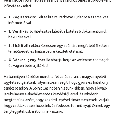
verifikációs folyamat lezárásához. Ez kritikus lépés a gördülékeny
kifizetések miatt.
1. Regisztráció:
Töltse ki a feliratkozási űrlapot a személyes
információival.
2. Verifikáció:
Hitelesítse kilétét a kötelező dokumentumok
beküldésével.
3. Első Befizetés:
Keressen egy számára megfelelő fizetési
lehetőséget, és hajtsa végre kezdeti utalását.
4. Bónusz Igénylése:
Ha óhajtja, kérje az welcome csomagot,
és vágjon bele a játékba!
Ha bármilyen kérdése merülne fel az út során, a magyar nyelvű
ügyfélszolgálatunk folyamatosan segít, hogy gyors és hatékony
tanácsot adjon. A Spinit Casinóban hiszünk abban, hogy a kiváló
játékélmény a akadálymentes kezdéstől ered, és mindent
megteszünk azért, hogy kezdeti lépései simán menjenek. Várjuk,
hogy csatlakozzon hozzánk, és fedezze fel, mit nyújt Önnek egy
tényleg játékosbarát online kaszinó.