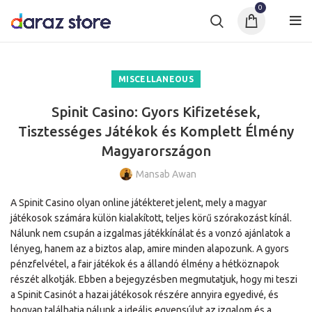
0
MISCELLANEOUS
Spinit Casino: Gyors Kifizetések,
Tisztességes Játékok és Komplett Élmény
Magyarországon
Mansab Awan
A Spinit Casino olyan online játékteret jelent, mely a magyar
játékosok számára külön kialakított, teljes körű szórakozást kínál.
Nálunk nem csupán a izgalmas játékkínálat és a vonzó ajánlatok a
lényeg, hanem az a biztos alap, amire minden alapozunk. A gyors
pénzfelvétel, a fair játékok és a állandó élmény a hétköznapok
részét alkotják. Ebben a bejegyzésben megmutatjuk, hogy mi teszi
a Spinit Casinót a hazai játékosok részére annyira egyedivé, és
hogyan találhatja nálunk a ideális egyensúlyt az izgalom és a