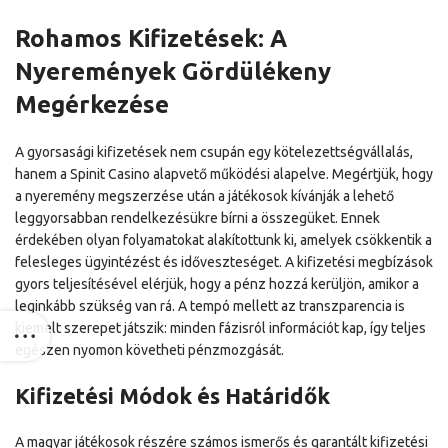
Rohamos Kifizetések: A
Nyeremények Gördülékeny
Megérkezése
A gyorsasági kifizetések nem csupán egy kötelezettségvállalás,
hanem a Spinit Casino alapvető működési alapelve. Megértjük, hogy
a nyeremény megszerzése után a játékosok kívánják a lehető
leggyorsabban rendelkezésükre bírni a összegüket. Ennek
érdekében olyan folyamatokat alakítottunk ki, amelyek csökkentik a
felesleges ügyintézést és időveszteséget. A kifizetési megbízások
gyors teljesítésével elérjük, hogy a pénz hozzá kerüljön, amikor a
leginkább szükség van rá. A tempó mellett az transzparencia is
kiemelt szerepet játszik: minden fázisról információt kap, így teljes
egészen nyomon követheti pénzmozgását.
Kifizetési Módok és Határidők
A magyar játékosok részére számos ismerős és garantált kifizetési