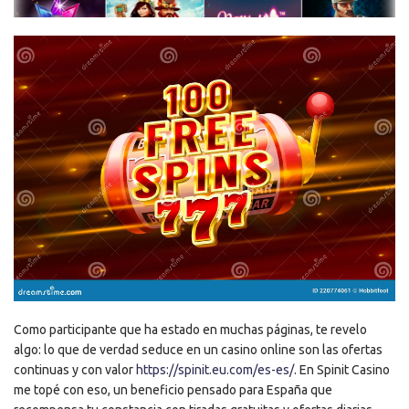
Como participante que ha estado en muchas páginas, te revelo
algo: lo que de verdad seduce en un casino online son las ofertas
continuas y con valor
https://spinit.eu.com/es-es/
. En Spinit Casino
me topé con eso, un beneficio pensado para España que