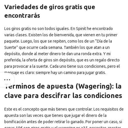
Variedades de giros gratis que
encontrarás
Los giros gratis no son todos iguales. En Spinit he encontrado
varias clases. Existen los de bienvenida, que vienen en tu primer
paquete. Luego, los que se repiten, como los de un “Día de la
Suerte” que ocurre cada semana. También los que atan a un
depósito, donde al meter dinero te dan una ronda extra. Y mi
preferida, la oferta de giros sin depósito, que es un regalo directo
para provocar a la suerte. Cada uno tiene sus condiciones, pero el
mensaje es claro: siempre hay un camino para jugar gratis.
Términos de apuesta (Wagering): la
clave para descifrar las condiciones
Este es el concepto que más tienes que controlar. Los requisitos de
apuesta son las veces que tienes que jugar el dinero de la
bonificación antes de poder retirar lo ganado. Por poner un caso, si
ganas 10€ con giros gratis y el wagering es x35, necesitas apostar