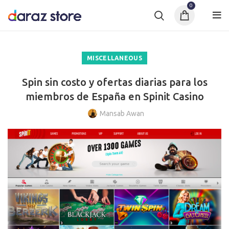
0
MISCELLANEOUS
Spin sin costo y ofertas diarias para los
miembros de España en Spinit Casino
Mansab Awan