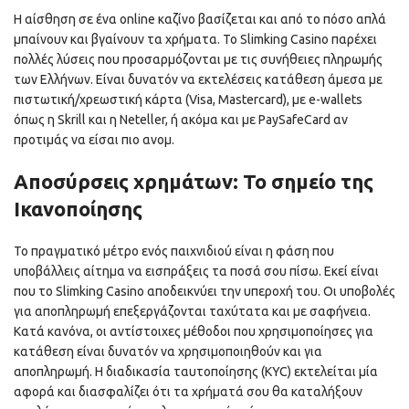
Η αίσθηση σε ένα online καζίνο βασίζεται και από το πόσο απλά
μπαίνουν και βγαίνουν τα χρήματα. Το Slimking Casino παρέχει
πολλές λύσεις που προσαρμόζονται με τις συνήθειες πληρωμής
των Ελλήνων. Είναι δυνατόν να εκτελέσεις κατάθεση άμεσα με
πιστωτική/χρεωστική κάρτα (Visa, Mastercard), με e-wallets
όπως η Skrill και η Neteller, ή ακόμα και με PaySafeCard αν
προτιμάς να είσαι πιο ανομ.
Αποσύρσεις χρημάτων: Το σημείο της
Ικανοποίησης
Το πραγματικό μέτρο ενός παιχνιδιού είναι η φάση που
υποβάλλεις αίτημα να εισπράξεις τα ποσά σου πίσω. Εκεί είναι
που το Slimking Casino αποδεικνύει την υπεροχή του. Οι υποβολές
για αποπληρωμή επεξεργάζονται ταχύτατα και με σαφήνεια.
Κατά κανόνα, οι αντίστοιχες μέθοδοι που χρησιμοποίησες για
κατάθεση είναι δυνατόν να χρησιμοποιηθούν και για
αποπληρωμή. Η διαδικασία ταυτοποίησης (KYC) εκτελείται μία
αφορά και διασφαλίζει ότι τα χρήματά σου θα καταλήξουν