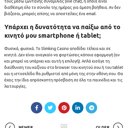
τους μέσω ζωντανής συνομιλίας (live chat), η οποία είναι
διαθέσιμη όλο το σύνολο της ημέρας για άμεση βοήθεια. Αν δεν
βιάζεσαι, μπορείς επίσης να αποστείλεις ένα email.
Υπάρχει η δυνατότητα να παίξω από το
κινητό μου smartphone ή tablet;
Φυσικά, φυσικά. Το Slimking Casino αποδίδει τέλεια και σε
κινητά. Δεν είναι αναγκαίο να φορτώσεις κάποια εφαρμογή (αν
και μπορεί να υπάρχει και αυτή η επιλογή). Απλά εισάγε τη
διεύθυνση του καζίνου στο browser του κινητού σου ή του tablet
και η ιστοσελίδα θα ρυθμιστεί από μόνη της στην οθόνη σου. Θα
έχεις την ίδια απρόσκοπτη πρόσβαση σε όλα τα παιχνίδια και τις
λειτουργίες.
NEWER
OLDER