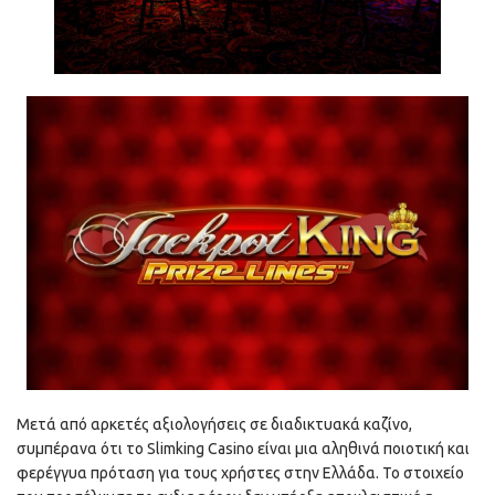
Μετά από αρκετές αξιολογήσεις σε διαδικτυακά καζίνο,
συμπέρανα ότι το Slimking Casino είναι μια αληθινά ποιοτική και
φερέγγυα πρόταση για τους χρήστες στην Ελλάδα. Το στοιχείο