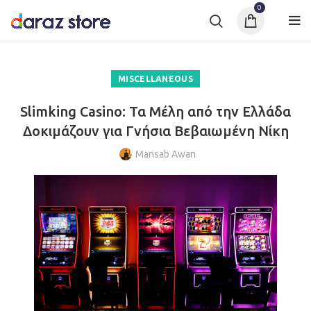
0
MISCELLANEOUS
Slimking Casino: Τα Μέλη από την Ελλάδα
Δοκιμάζουν για Γνήσια Βεβαιωμένη Νίκη
Mansab Awan