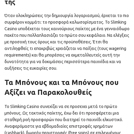
της
Όταν ολοκληρώσεις την δημιουργία λογαριασμού, έρχεται το πιο
συμφέρον κομμάτι: το προσφορά καλωσορίσματος. Το Slimking
Casino υποδέχεται τους καινούριους παίκτες με ένα γενναιόδωρο
πακέτο που πολλαπλασιάζει το πρώτο σου κεφάλαιο. Να ελέγξεις
με προσοχή τους όρους και τις προϋποθέσεις. Έτσι θα
αντιληφθείς τι επακριβώς χρειάζεται να παίξεις (τους wagering
requirements) και θα μπορέσεις να εκμεταλλευτείς αυτή την
δυνατότητα για να δοκιμάσεις περισσότερα παιχνίδια και να
αυξήσεις τις ευκαιρίες σου.
Τα Μπόνους και τα Μπόνους που
Αξίζει να Παρακολουθείς
Το Slimking Casino συνεχίζει να σε προσεχει μετά το πρώτο
μπόνους. Ως τακτικός παίκτης, έχω δει ότι προσφέρεται μια
σταθερή ροή προσφορών που διατηρεί το παιχνίδι ελκυστικό.
Αναφερόμαστε για εβδομαδιαίες επιστροφές χρημάτων
(cashback), δωρεάν περιστροφές (free spins) σε επιλεγμένους