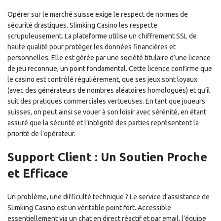
Opérer sur le marché suisse exige le respect de normes de
sécurité drastiques. Slimking Casino les respecte
scrupuleusement. La plateforme utilise un chiffrement SSL de
haute qualité pour protéger les données financières et
personnelles. Elle est gérée par une société titulaire d’une licence
de jeu reconnue, un point fondamental. Cette licence confirme que
le casino est contrôlé régulièrement, que ses jeux sont loyaux
(avec des générateurs de nombres aléatoires homologués) et qu’il
suit des pratiques commerciales vertueuses. En tant que joueurs
suisses, on peut ainsi se vouer à son loisir avec sérénité, en étant
assuré que la sécurité et l’intégrité des parties représentent la
priorité de l’opérateur.
Support Client : Un Soutien Proche
et Efficace
Un problème, une difficulté technique ? Le service d’assistance de
Slimking Casino est un véritable point fort. Accessible
essentiellement via un chat en direct réactif et par email, l’équipe