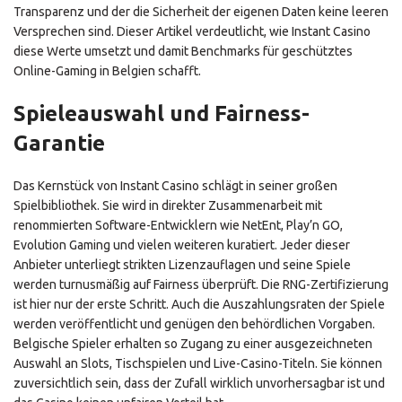
Transparenz und der die Sicherheit der eigenen Daten keine leeren
Versprechen sind. Dieser Artikel verdeutlicht, wie Instant Casino
diese Werte umsetzt und damit Benchmarks für geschütztes
Online-Gaming in Belgien schafft.
Spieleauswahl und Fairness-
Garantie
Das Kernstück von Instant Casino schlägt in seiner großen
Spielbibliothek. Sie wird in direkter Zusammenarbeit mit
renommierten Software-Entwicklern wie NetEnt, Play’n GO,
Evolution Gaming und vielen weiteren kuratiert. Jeder dieser
Anbieter unterliegt strikten Lizenzauflagen und seine Spiele
werden turnusmäßig auf Fairness überprüft. Die RNG-Zertifizierung
ist hier nur der erste Schritt. Auch die Auszahlungsraten der Spiele
werden veröffentlicht und genügen den behördlichen Vorgaben.
Belgische Spieler erhalten so Zugang zu einer ausgezeichneten
Auswahl an Slots, Tischspielen und Live-Casino-Titeln. Sie können
zuversichtlich sein, dass der Zufall wirklich unvorhersagbar ist und