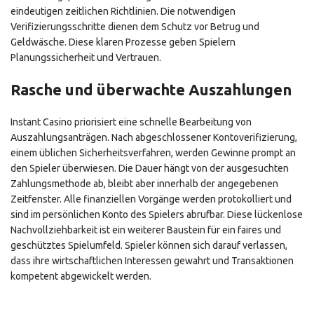
eindeutigen zeitlichen Richtlinien. Die notwendigen
Verifizierungsschritte dienen dem Schutz vor Betrug und
Geldwäsche. Diese klaren Prozesse geben Spielern
Planungssicherheit und Vertrauen.
Rasche und überwachte Auszahlungen
Instant Casino priorisiert eine schnelle Bearbeitung von
Auszahlungsanträgen. Nach abgeschlossener Kontoverifizierung,
einem üblichen Sicherheitsverfahren, werden Gewinne prompt an
den Spieler überwiesen. Die Dauer hängt von der ausgesuchten
Zahlungsmethode ab, bleibt aber innerhalb der angegebenen
Zeitfenster. Alle finanziellen Vorgänge werden protokolliert und
sind im persönlichen Konto des Spielers abrufbar. Diese lückenlose
Nachvollziehbarkeit ist ein weiterer Baustein für ein faires und
geschütztes Spielumfeld. Spieler können sich darauf verlassen,
dass ihre wirtschaftlichen Interessen gewahrt und Transaktionen
kompetent abgewickelt werden.