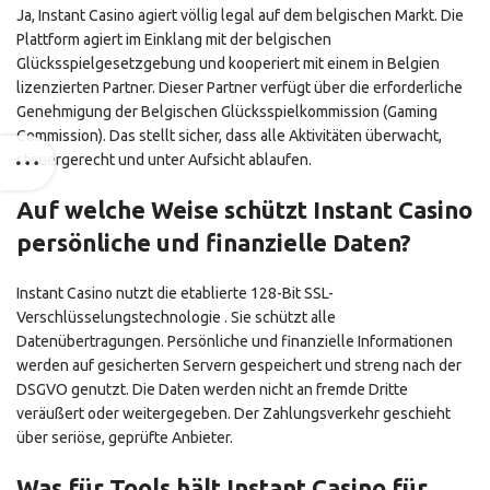
Ja, Instant Casino agiert völlig legal auf dem belgischen Markt. Die
Plattform agiert im Einklang mit der belgischen
Glücksspielgesetzgebung und kooperiert mit einem in Belgien
lizenzierten Partner. Dieser Partner verfügt über die erforderliche
Genehmigung der Belgischen Glücksspielkommission (Gaming
Commission). Das stellt sicher, dass alle Aktivitäten überwacht,
steuergerecht und unter Aufsicht ablaufen.
Auf welche Weise schützt Instant Casino
persönliche und finanzielle Daten?
Instant Casino nutzt die etablierte 128-Bit SSL-
Verschlüsselungstechnologie . Sie schützt alle
Datenübertragungen. Persönliche und finanzielle Informationen
werden auf gesicherten Servern gespeichert und streng nach der
DSGVO genutzt. Die Daten werden nicht an fremde Dritte
veräußert oder weitergegeben. Der Zahlungsverkehr geschieht
über seriöse, geprüfte Anbieter.
Was für Tools hält Instant Casino für