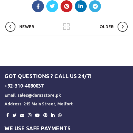
NEWER
OLDER
GOT QUESTIONS ? CALL US 24/7!
+92-310-4080037
Email:
sales@darazstore.pk
Address: 215 Main Street, Melfort
WE USE SAFE PAYMENTS