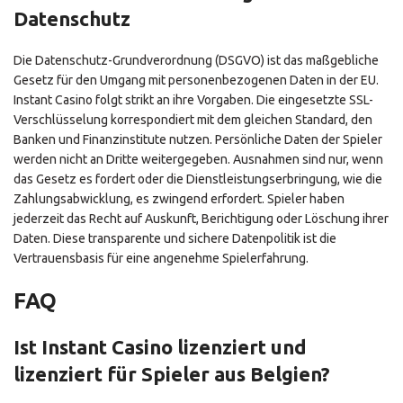
Datenschutz
Die Datenschutz-Grundverordnung (DSGVO) ist das maßgebliche
Gesetz für den Umgang mit personenbezogenen Daten in der EU.
Instant Casino folgt strikt an ihre Vorgaben. Die eingesetzte SSL-
Verschlüsselung korrespondiert mit dem gleichen Standard, den
Banken und Finanzinstitute nutzen. Persönliche Daten der Spieler
werden nicht an Dritte weitergegeben. Ausnahmen sind nur, wenn
das Gesetz es fordert oder die Dienstleistungserbringung, wie die
Zahlungsabwicklung, es zwingend erfordert. Spieler haben
jederzeit das Recht auf Auskunft, Berichtigung oder Löschung ihrer
Daten. Diese transparente und sichere Datenpolitik ist die
Vertrauensbasis für eine angenehme Spielerfahrung.
FAQ
Ist Instant Casino lizenziert und
lizenziert für Spieler aus Belgien?