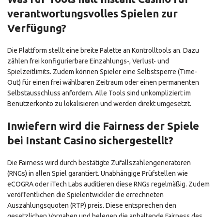
verantwortungsvolles Spielen zur
Verfügung?
Die Plattform stellt eine breite Palette an Kontrolltools an. Dazu
zählen frei konfigurierbare Einzahlungs-, Verlust- und
Spielzeitlimits. Zudem können Spieler eine Selbstsperre (Time-
Out) für einen frei wählbaren Zeitraum oder einen permanenten
Selbstausschluss anfordern. Alle Tools sind unkompliziert im
Benutzerkonto zu lokalisieren und werden direkt umgesetzt.
Inwiefern wird die Fairness der Spiele
bei Instant Casino sichergestellt?
Die Fairness wird durch bestätigte Zufallszahlengeneratoren
(RNGs) in allen Spiel garantiert. Unabhängige Prüfstellen wie
eCOGRA oder iTech Labs auditieren diese RNGs regelmäßig. Zudem
veröffentlichen die Spielentwickler die errechneten
Auszahlungsquoten (RTP) preis. Diese entsprechen den
gesetzlichen Vorgaben und belegen die anhaltende Fairness des