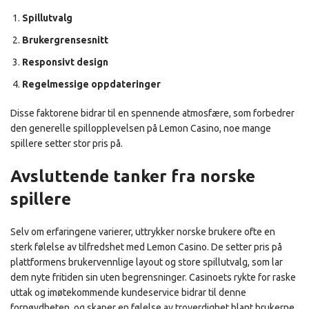
Spillutvalg
Brukergrensesnitt
Responsivt design
Regelmessige oppdateringer
Disse faktorene bidrar til en spennende atmosfære, som forbedrer
den generelle spillopplevelsen på Lemon Casino, noe mange
spillere setter stor pris på.
Avsluttende tanker fra norske
spillere
Selv om erfaringene varierer, uttrykker norske brukere ofte en
sterk følelse av tilfredshet med Lemon Casino. De setter pris på
plattformens brukervennlige layout og store spillutvalg, som lar
dem nyte fritiden sin uten begrensninger. Casinoets rykte for raske
uttak og imøtekommende kundeservice bidrar til denne
fornøydheten, og skaper en følelse av troverdighet blant brukerne.