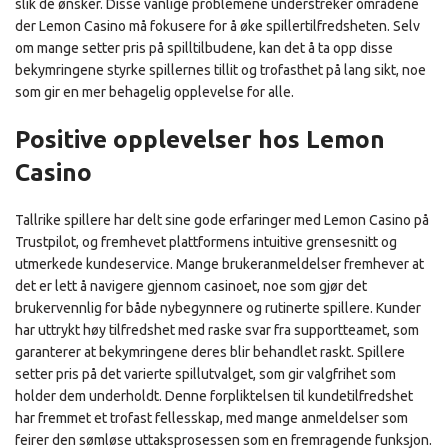
slik de ønsker. Disse vanlige problemene understreker områdene
der Lemon Casino må fokusere for å øke spillertilfredsheten. Selv
om mange setter pris på spilltilbudene, kan det å ta opp disse
bekymringene styrke spillernes tillit og trofasthet på lang sikt, noe
som gir en mer behagelig opplevelse for alle.
Positive opplevelser hos Lemon
Casino
Tallrike spillere har delt sine gode erfaringer med Lemon Casino på
Trustpilot, og fremhevet plattformens intuitive grensesnitt og
utmerkede kundeservice. Mange brukeranmeldelser fremhever at
det er lett å navigere gjennom casinoet, noe som gjør det
brukervennlig for både nybegynnere og rutinerte spillere. Kunder
har uttrykt høy tilfredshet med raske svar fra supportteamet, som
garanterer at bekymringene deres blir behandlet raskt. Spillere
setter pris på det varierte spillutvalget, som gir valgfrihet som
holder dem underholdt. Denne forpliktelsen til kundetilfredshet
har fremmet et trofast fellesskap, med mange anmeldelser som
feirer den sømløse uttaksprosessen som en fremragende funksjon.