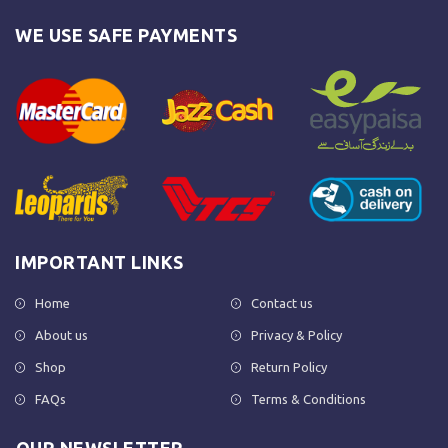
WE USE SAFE PAYMENTS
IMPORTANT LINKS
Home
Contact us
About us
Privacy & Policy
Shop
Return Policy
FAQs
Terms & Conditions
OUR NEWSLETTER