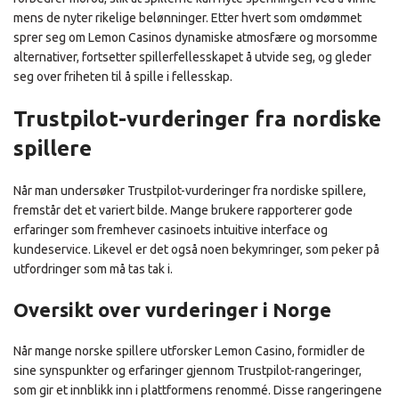
mens de nyter rikelige belønninger. Etter hvert som omdømmet
sprer seg om Lemon Casinos dynamiske atmosfære og morsomme
alternativer, fortsetter spillerfellesskapet å utvide seg, og gleder
seg over friheten til å spille i fellesskap.
Trustpilot-vurderinger fra nordiske
spillere
Når man undersøker Trustpilot-vurderinger fra nordiske spillere,
fremstår det et variert bilde. Mange brukere rapporterer gode
erfaringer som fremhever casinoets intuitive interface og
kundeservice. Likevel er det også noen bekymringer, som peker på
utfordringer som må tas tak i.
Oversikt over vurderinger i Norge
Når mange norske spillere utforsker Lemon Casino, formidler de
sine synspunkter og erfaringer gjennom Trustpilot-rangeringer,
som gir et innblikk inn i plattformens renommé. Disse rangeringene