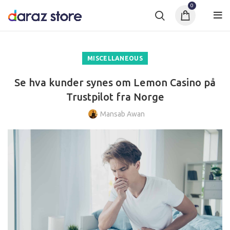
0
MISCELLANEOUS
Se hva kunder synes om Lemon Casino på
Trustpilot fra Norge
Mansab Awan