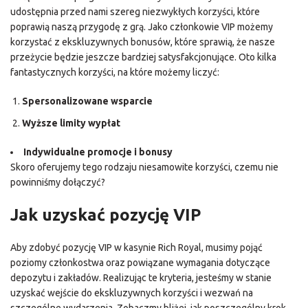
udostępnia przed nami szereg niezwykłych korzyści, które
poprawią naszą przygodę z grą. Jako członkowie VIP możemy
korzystać z ekskluzywnych bonusów, które sprawią, że nasze
przeżycie będzie jeszcze bardziej satysfakcjonujące. Oto kilka
fantastycznych korzyści, na które możemy liczyć:
Spersonalizowane wsparcie
Wyższe limity wypłat
Indywidualne promocje i bonusy
Skoro oferujemy tego rodzaju niesamowite korzyści, czemu nie
powinniśmy dołączyć?
Jak uzyskać pozycję VIP
Aby zdobyć pozycję VIP w kasynie Rich Royal, musimy pojąć
poziomy członkostwa oraz powiązane wymagania dotyczące
depozytu i zakładów. Realizując te kryteria, jesteśmy w stanie
uzyskać wejście do ekskluzywnych korzyści i wezwań na