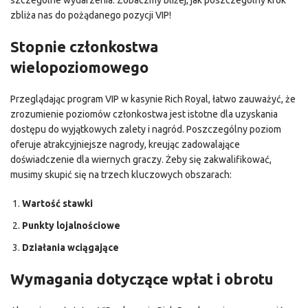
szczególne wydarzenia. Zobaczmy bliżej, jak poszczególny krok
zbliża nas do pożądanego pozycji VIP!
Stopnie członkostwa
wielopoziomowego
Przeglądając program VIP w kasynie Rich Royal, łatwo zauważyć, że
zrozumienie poziomów członkostwa jest istotne dla uzyskania
dostępu do wyjątkowych zalety i nagród. Poszczególny poziom
oferuje atrakcyjniejsze nagrody, kreując zadowalające
doświadczenie dla wiernych graczy. Żeby się zakwalifikować,
musimy skupić się na trzech kluczowych obszarach:
Wartość stawki
Punkty lojalnościowe
Działania wciągające
Wymagania dotyczące wpłat i obrotu