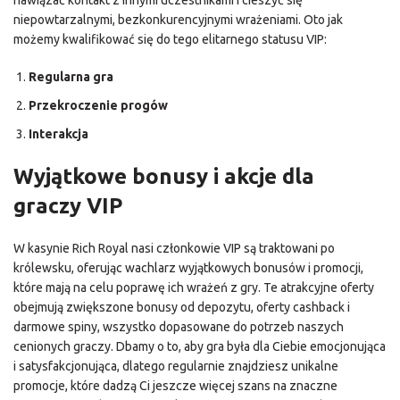
nawiązać kontakt z innymi uczestnikami i cieszyć się
niepowtarzalnymi, bezkonkurencyjnymi wrażeniami. Oto jak
możemy kwalifikować się do tego elitarnego statusu VIP:
Regularna gra
Przekroczenie progów
Interakcja
Wyjątkowe bonusy i akcje dla
graczy VIP
W kasynie Rich Royal nasi członkowie VIP są traktowani po
królewsku, oferując wachlarz wyjątkowych bonusów i promocji,
które mają na celu poprawę ich wrażeń z gry. Te atrakcyjne oferty
obejmują zwiększone bonusy od depozytu, oferty cashback i
darmowe spiny, wszystko dopasowane do potrzeb naszych
cenionych graczy. Dbamy o to, aby gra była dla Ciebie emocjonująca
i satysfakcjonująca, dlatego regularnie znajdziesz unikalne
promocje, które dadzą Ci jeszcze więcej szans na znaczne