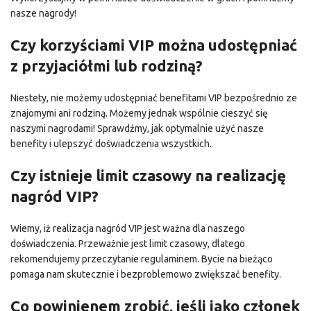
nasze nagrody!
Czy korzyściami VIP można udostępniać
z przyjaciółmi lub rodziną?
Niestety, nie możemy udostępniać benefitami VIP bezpośrednio ze
znajomymi ani rodziną. Możemy jednak wspólnie cieszyć się
naszymi nagrodami! Sprawdźmy, jak optymalnie użyć nasze
benefity i ulepszyć doświadczenia wszystkich.
Czy istnieje limit czasowy na realizację
nagród VIP?
Wiemy, iż realizacja nagród VIP jest ważna dla naszego
doświadczenia. Przeważnie jest limit czasowy, dlatego
rekomendujemy przeczytanie regulaminem. Bycie na bieżąco
pomaga nam skutecznie i bezproblemowo zwiększać benefity.
Co powinienem zrobić, jeśli jako członek