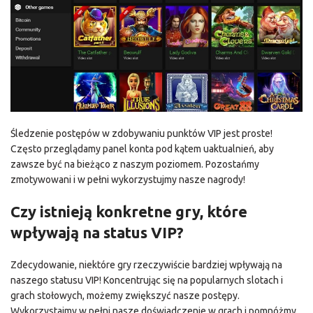
Śledzenie postępów w zdobywaniu punktów VIP jest proste!
Często przeglądamy panel konta pod kątem uaktualnień, aby
zawsze być na bieżąco z naszym poziomem. Pozostańmy
zmotywowani i w pełni wykorzystujmy nasze nagrody!
Czy istnieją konkretne gry, które
wpływają na status VIP?
Zdecydowanie, niektóre gry rzeczywiście bardziej wpływają na
naszego statusu VIP! Koncentrując się na popularnych slotach i
grach stołowych, możemy zwiększyć nasze postępy.
Wykorzystajmy w pełni nasze doświadczenie w grach i pomnóżmy