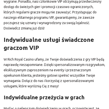
wygrane. Ponadto, nasi członkowie VIP otrzymują przedwczesny
dostęp do świeżych gier i promocji czasowo ograniczonych,
których regularni gracze mogą nie zauważyć. Przystępując do
naszego elitarnego programu VIP, gwarantujemy, że zawsze
poczujesz się uznany i wynagrodzony za swoją lojalność.
Doświadcz zmianę już dziś!
Indywidualne usługi świadczone
graczom VIP
W Rich Royal Casino ufamy, że Twoje doświadczenia z gry VIP będą
naprawdę niezapomniane. Dzięki spersonalizowanym rozgrywkom,
ekskluzywnym zaproszeniom na eventy i przeznaczonym
opiekunom klienta, jesteśmy gotowi spełnić wszystkie Twoje
wymagania. Dołącz do nas i korzystaj z spersonalizowanymi
usługami, które wyróżnią Cię z masy!
Indywidualne przeżycia w grach
Myśląc o najlepszym doświadczeniu w grach, oczywiste jest, że