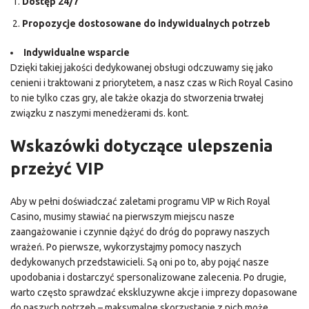
Dostęp 24/7
Propozycje dostosowane do indywidualnych potrzeb
Indywidualne wsparcie
Dzięki takiej jakości dedykowanej obsługi odczuwamy się jako
cenieni i traktowani z priorytetem, a nasz czas w Rich Royal Casino
to nie tylko czas gry, ale także okazja do stworzenia trwałej
związku z naszymi menedżerami ds. kont.
Wskazówki dotyczące ulepszenia
przeżyć VIP
Aby w pełni doświadczać zaletami programu VIP w Rich Royal
Casino, musimy stawiać na pierwszym miejscu nasze
zaangażowanie i czynnie dążyć do dróg do poprawy naszych
wrażeń. Po pierwsze, wykorzystajmy pomocy naszych
dedykowanych przedstawicieli. Są oni po to, aby pojąć nasze
upodobania i dostarczyć spersonalizowane zalecenia. Po drugie,
warto często sprawdzać ekskluzywne akcje i imprezy dopasowane
do naszych potrzeb – maksymalne skorzystanie z nich może