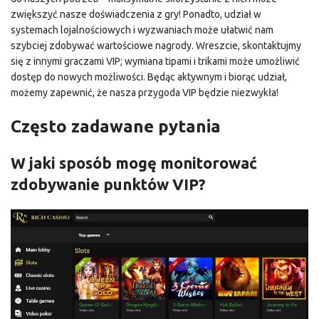
zwiększyć nasze doświadczenia z gry! Ponadto, udział w
systemach lojalnościowych i wyzwaniach może ułatwić nam
szybciej zdobywać wartościowe nagrody. Wreszcie, skontaktujmy
się z innymi graczami VIP; wymiana tipami i trikami może umożliwić
dostęp do nowych możliwości. Będąc aktywnym i biorąc udział,
możemy zapewnić, że nasza przygoda VIP będzie niezwykła!
Często zadawane pytania
W jaki sposób mogę monitorować
zdobywanie punktów VIP?