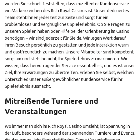
werden Sie schnell feststellen, dass exzellenter Kundenservice
ein Markenzeichen des Rich Royal Casinos ist. Unser dediziertes
Team steht Ihnen jederzeit zur Seite und sorgt für ein
problemloses und vergnügliches Spielerlebnis. Ob Sie Fragen zu
unseren Spielen haben oder Hilfe bei der Orientierung im Casino
benötigen – wir sind jederzeit für Sie da. Wir legen Wert darauf,
Ihren Besuch persönlich zu gestalten und jede Interaktion warm
und gastfreundlich zu machen. Unsere Mitarbeiter sind kompetent,
sorgsam und stets bemüht, Ihr Spielerlebnis zu maximieren. Wir
wissen, dass hervorragender Service essentiell ist, und es ist unser
Ziel, Ihre Erwartungen zu übertreffen. Erleben Sie selbst, welchen
Unterschied unser außergewöhnlicher Kundenservice für Ihr
Spielerlebnis ausmacht.
Mitreißende Turniere und
Veranstaltungen
Wo immer man sich im Rich Royal Casino umsieht, ist Spannung in
der Luft, besonders während der spannenden Turniere und Events,