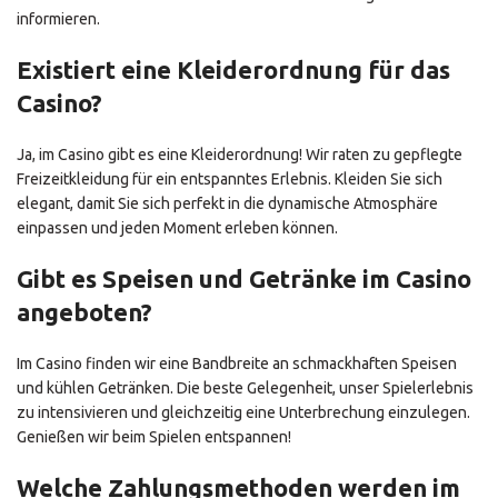
informieren.
Existiert eine Kleiderordnung für das
Casino?
Ja, im Casino gibt es eine Kleiderordnung! Wir raten zu gepflegte
Freizeitkleidung für ein entspanntes Erlebnis. Kleiden Sie sich
elegant, damit Sie sich perfekt in die dynamische Atmosphäre
einpassen und jeden Moment erleben können.
Gibt es Speisen und Getränke im Casino
angeboten?
Im Casino finden wir eine Bandbreite an schmackhaften Speisen
und kühlen Getränken. Die beste Gelegenheit, unser Spielerlebnis
zu intensivieren und gleichzeitig eine Unterbrechung einzulegen.
Genießen wir beim Spielen entspannen!
Welche Zahlungsmethoden werden im