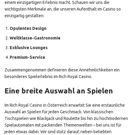
einem einzigartigen Erlebnis macht. Schauen wir uns die
wichtigsten Merkmale an, die unseren Aufenthalt im Casino so
einzigartig gestalten:
Opulentes Design
Weltklasse-Gastronomie
Exklusive Lounges
Premium-Service
Zusammengenommen definieren diese Annehmlichkeiten ein
besonderes Spielerlebnis im Rich Royal Casino.
Eine breite Auswahl an Spielen
Im Rich Royal Casino in Österreich erwartet Sie eine erstaunliche
Auswahl an Spielen für jeden Geschmack. Von klassischen
Tischspielen wie Blackjack und Roulette bis hin zu hochmodernen
Spielautomaten mit packenden Themenwelten – bei uns ist für
jeden etwas dabei. Wir sind stolz darauf, neben beliebten