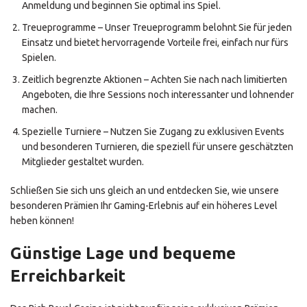
Anmeldung und beginnen Sie optimal ins Spiel.
Treueprogramme – Unser Treueprogramm belohnt Sie für jeden
Einsatz und bietet hervorragende Vorteile frei, einfach nur fürs
Spielen.
Zeitlich begrenzte Aktionen – Achten Sie nach nach limitierten
Angeboten, die Ihre Sessions noch interessanter und lohnender
machen.
Spezielle Turniere – Nutzen Sie Zugang zu exklusiven Events
und besonderen Turnieren, die speziell für unsere geschätzten
Mitglieder gestaltet wurden.
Schließen Sie sich uns gleich an und entdecken Sie, wie unsere
besonderen Prämien Ihr Gaming-Erlebnis auf ein höheres Level
heben können!
Günstige Lage und bequeme
Erreichbarkeit