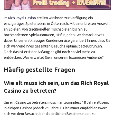
Im
Rich Royal Casino
stellen wir Ihnen zur Verfügung ein
einzigartiges Spielerlebnis in Österreich. Mit einer breiten Auswahl
an Spielen, von traditionellen Tischspielen bis hin zu
hochmodernen Spielautomaten, ist für jeden Geschmack etwas
dabei. Unser erstklassiger Kundenservice garantiert Ihnen, dass Sie
sich während Ihres gesamten Besuchs optimal betreut fühlen.
Doch das ist erst der Anfang; es gibt noch so viel mehr zu
entdecken. Was erwartet Sie in unserem luxuriösen Ambiente?
Häufig gestellte Fragen
Wie alt muss ich sein, um das Rich Royal
Casino zu betreten?
Um ein Casino zu betreten, muss man zumindest 18 Jahre alt sein,
in einigen Casinos jedoch 21 Jahre. Es ist immer empfehlenswert,
sich vor dem Besuch über die örtlichen Bestimmungen zu