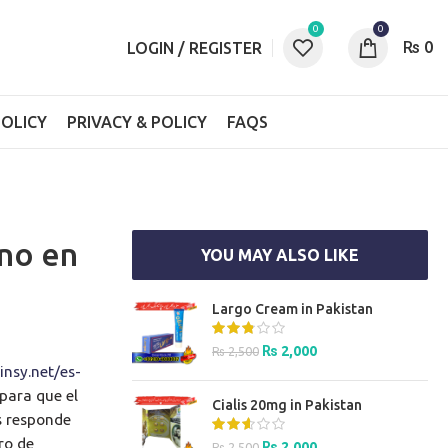
0
0
₨
0
LOGIN / REGISTER
OLICY
PRIVACY & POLICY
FAQS
ino en
YOU MAY ALSO LIKE
Largo Cream in Pakistan
Original
Current
₨
2,000
₨
2,500
price
price
insy.net/es-
was:
is:
para que el
Cialis 20mg in Pakistan
₨ 2,500.
₨ 2,000.
s responde
ro de
Original
Current
₨
2,000
₨
2,500