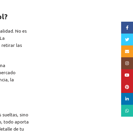
ol?
Face
alidad. No es
 La
Twitt
retirar las
Email
Insta
una
 mercado
YouT
cia, la
Pinte
linked
What
 sueltas, sino
io, todo aporta
etalle de tu