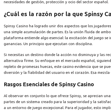
necesidades de gestión, protección y ocio del sector español.
¿Cuál es la razón por la que Spinsy 
Spinsy Casino ha logrado unir dos aspectos que los jugadores 
una simple acumulación de partes. Es la unión fluida de ambos
plataforma entiende algo esencial: la excitación del juego se
ganancias. Un principio que ejecutan con disciplina.
Si necesitas un destino donde la acción no disminuya y las r
alternativa firme. Su enfoque en el mercado español, siguiend
repleto de promesas huecas, este casino evidencia que se puede
diversión y la fiabilidad del usuario en el corazón. Esa mezcla
Rasgos Esenciales de Spinsy Casino
Al observar en conjunto lo que ofrece Spinsy, se aprecian un
partes de un sistema creado para la superioridad y la satisfacc
a un entorno de juego excepcional. Para el jugador, esto impli