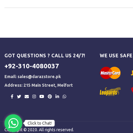
GOT QUESTIONS ? CALL US 24/7!
WE USE SAF
+92-310-4080037
Email:
sales@darazstore.pk
Address: 215 Main Street, Melfort
Click to Chat!
Copyright © 2020. All rights reserved.