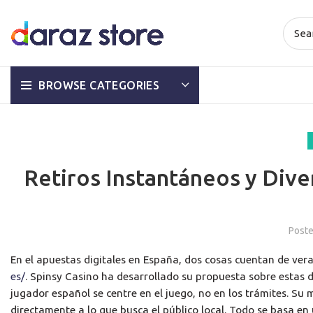
BROWSE CATEGORIES
Retiros Instantáneos y Dive
Post
En el apuestas digitales en España, dos cosas cuentan de vera
es/
. Spinsy Casino ha desarrollado su propuesta sobre estas 
jugador español se centre en el juego, no en los trámites. S
directamente a lo que busca el público local. Todo se basa en 