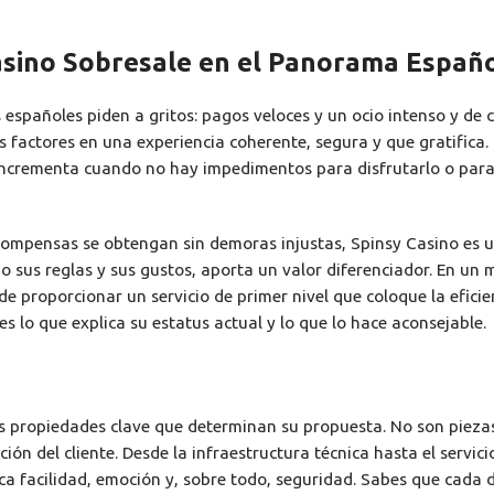
Casino Sobresale en el Panorama Españ
españoles piden a gritos: pagos veloces y un ocio intenso y de c
 factores en una experiencia coherente, segura y que gratifica.
 incrementa cuando no hay impedimentos para disfrutarlo o para 
ecompensas se obtengan sin demoras injustas, Spinsy Casino es 
o sus reglas y sus gustos, aporta un valor diferenciador. En un
 proporcionar un servicio de primer nivel que coloque la eficien
 es lo que explica su estatus actual y lo que lo hace aconsejable.
as propiedades clave que determinan su propuesta. No son piezas
ión del cliente. Desde la infraestructura técnica hasta el servic
ca facilidad, emoción y, sobre todo, seguridad. Sabes que cada d