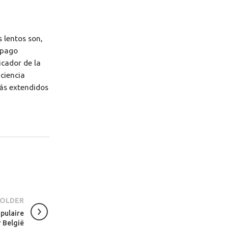
s lentos son,
 pago
icador de la
ciencia
más extendidos
OLDER
opulaire
 België