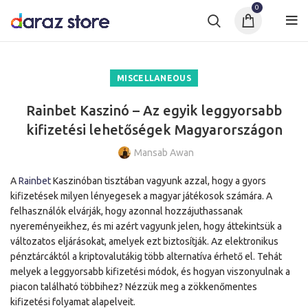
0
MISCELLANEOUS
Rainbet Kaszinó – Az egyik leggyorsabb
kifizetési lehetőségek Magyarországon
Mansab Awan
A
Rainbet
Kaszinóban tisztában vagyunk azzal, hogy a gyors
kifizetések milyen lényegesek a magyar játékosok számára. A
felhasználók elvárják, hogy azonnal hozzájuthassanak
nyereményeikhez, és mi azért vagyunk jelen, hogy áttekintsük a
változatos eljárásokat, amelyek ezt biztosítják. Az elektronikus
pénztárcáktól a kriptovalutákig több alternatíva érhető el. Tehát
melyek a leggyorsabb kifizetési módok, és hogyan viszonyulnak a
piacon található többihez? Nézzük meg a zökkenőmentes
kifizetési folyamat alapelveit.