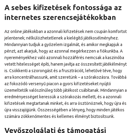
A sebes kifizetések fontossága az
internetes szerencsejátékokban
Az online játékokban a azonnali kifizetések nem csupán komfortot
jelentenek; nélkülözhetetlenek a kielégítő játékosélményhez.
Mindannyian tudjuk a győzelem izgalmát, és amikor megkapjuk a
pénzt, azt akarjuk, hogy az azonnal megérkezzen a fiókunkba. A
nyereményekhez való azonnali hozzáférés nemcsak a kaszinóba
vetett hitelességet építi, hanem javítja az összesített játékélményt
is. Csökkenti a szorongást és a frusztrációt, lehetővé téve, hogy
arra koncentrálhassunk, amit szeretünk – a szórakozásra. Továbbá
az fokozódó versenyű piacon a gyors kifizetéseket nyújtó
üzemeltetők valószínűleg több játékost csábítanak. Mindannyian a
eredményességet keressük a szórakozás mellett, és a azonnali
kifizetések megtartanak minket, és arra ösztönöznek, hogy újra és
újra visszajöjjünk. Összességében a lényeg, hogy minden játékos
számára zökkenőmentes és kellemes élményt biztosítsunk.
Vevőszolgálati és támogatási