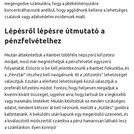
megengedve számunkra, hogy a játékélményünkre
koncentrálhassunk anélkül, hogy aggódnunk kellene a lehetséges
csalások vagy adatvédelmi incidensek miatt.
Lépésről lépésre útmutató a
pénzfelvételhez
Miután áttekintettük a Rainbet többféle népszerű kifizetési
módjait, most már megnézhetjük a pénzfelvétel egyszerű
folyamatát. Először is be kell jelentkeznünk a Rainbet fiókunkba, és
a „Pénztár” részhez kell navigálnunk. Itt a „Kifizetés” lehetőséget
választjuk. Ezután a elérhető lehetőségek közül választjuk a
preferált kifizetési módot. Fontos, hogy helyesen megadjuk a
kivenni kívánt összeget, ügyelve arra, hogy tartsuk be a legkisebb
vagy maximális limiteket. Miután kitöltöttük az minden szükséges
adatot, mindent kétszer át kell néznünk, mielőtt a „Küldés” gombra
kattintanánk. A beküldés után kapunk egy megerősítő üzenetet, és
a kiválasztott módszertől számítva a pénz hamarosan látható lesz
a számlánkon. Ilyen könnyű!