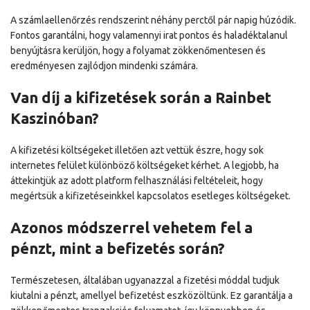
A számlaellenőrzés rendszerint néhány perctől pár napig húzódik.
Fontos garantálni, hogy valamennyi irat pontos és haladéktalanul
benyújtásra kerüljön, hogy a folyamat zökkenőmentesen és
eredményesen zajlódjon mindenki számára.
Van díj a kifizetések során a Rainbet
Kaszinóban?
A kifizetési költségeket illetően azt vettük észre, hogy sok
internetes felület különböző költségeket kérhet. A legjobb, ha
áttekintjük az adott platform felhasználási feltételeit, hogy
megértsük a kifizetéseinkkel kapcsolatos esetleges költségeket.
Azonos módszerrel vehetem fel a
pénzt, mint a befizetés során?
Természetesen, általában ugyanazzal a fizetési móddal tudjuk
kiutalni a pénzt, amellyel befizetést eszközöltünk. Ez garantálja a