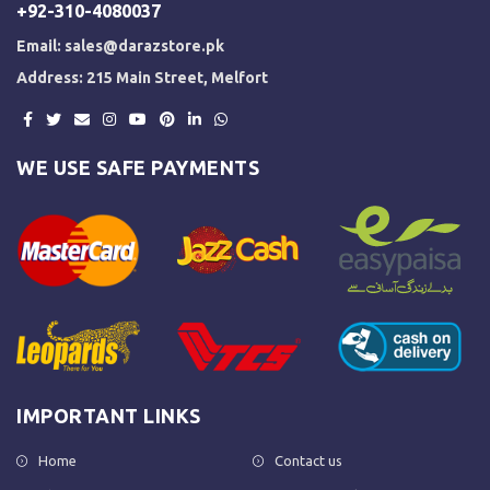
+92-310-4080037
Email:
sales@darazstore.pk
Address: 215 Main Street, Melfort
WE USE SAFE PAYMENTS
IMPORTANT LINKS
Home
Contact us