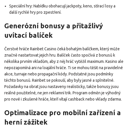
Speciální hry: Nabídku obohacují jackpoty, keno, stírací losy a
další rychlé hry pro zpestření.
Generózní bonusy a přitažlivý
uvítací balíček
Čerstvé hráče Rainbet Casino čeká bohatým balíčkem, který může
značně nastartovat jejich hru. Balíček často spočívá z bonusů k
několika prvním vkladům, aby z něj hráč vytěžil maximum. Kasino ale
nepozapomíná ani na loajální hráče. Ti se mohou těšit na pravidelné
akce, turnaje nebo propagační kódy. Podstatné jsou podmínky
těchto bonusů. Rainbet se pokouší, aby byly jasné a splnitelné.
Požadavky na obrat jsou nastaveny realisticky, takže bonusy jsou
reálně použitelné, ne jen reklamní trik. Program odměn je výhodný
pro nové i zkušené hráče, kteří vítají cashback nebo vklady zdarma.
Optimalizace pro mobilní zařízení a
herní zážitek