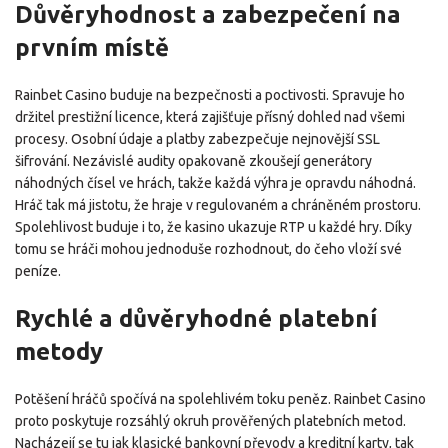
Důvěryhodnost a zabezpečení na
prvním místě
Rainbet Casino buduje na bezpečnosti a poctivosti. Spravuje ho
držitel prestižní licence, která zajišťuje přísný dohled nad všemi
procesy. Osobní údaje a platby zabezpečuje nejnovější SSL
šifrování. Nezávislé audity opakovaně zkoušejí generátory
náhodných čísel ve hrách, takže každá výhra je opravdu náhodná.
Hráč tak má jistotu, že hraje v regulovaném a chráněném prostoru.
Spolehlivost buduje i to, že kasino ukazuje RTP u každé hry. Díky
tomu se hráči mohou jednoduše rozhodnout, do čeho vloží své
peníze.
Rychlé a důvěryhodné platební
metody
Potěšení hráčů spočívá na spolehlivém toku peněz. Rainbet Casino
proto poskytuje rozsáhlý okruh prověřených platebních metod.
Nacházejí se tu jak klasické bankovní převody a kreditní karty, tak