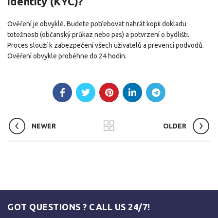
identity (KYC)?
Ověření je obvyklé. Budete potřebovat nahrát kopii dokladu
totožnosti (občanský průkaz nebo pas) a potvrzení o bydlišti.
Proces slouží k zabezpečení všech uživatelů a prevenci podvodů.
Ověření obvykle proběhne do 24 hodin.
NEWER
OLDER
GOT QUESTIONS ? CALL US 24/7!