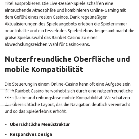
Titel ausprobieren. Die Live-Dealer-Spiele schaffen eine
eintauchende Atmosphäre und kombinieren Online-Gaming mit
dem Gefühl eines realen Casinos. Dank regelmäßiger
Aktualisierungen des Spieleangebots erleben die Spieler immer
neue Inhalte und ein fesselndes Spielerlebnis. Insgesamt macht die
große Spielauswahl das Rainbet Casino zu einer
abwechslungsreichen Wahl für Casino-Fans.
Nutzerfreundliche Oberfläche und
mobile Kompatibilität
Die Steuerung in einem Online-Casino kann oft eine Aufgabe sein,
doch Rainbet Casino hervorhebt sich durch eine nutzerfreundliche
Oberfläche und reibungslose mobile Kompatibilität. Wir schätzen
das übersichtliche Layout, das die Navigation deutlich vereinfacht
und so das Spielerlebnis erhöht.
Übersichtliche Menüstruktur
Responsives Design