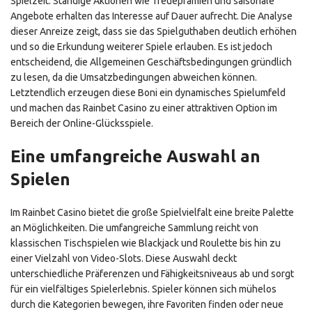
Spielzeit. Ständige Aktionen wie Treueprämien und saisonale
Angebote erhalten das Interesse auf Dauer aufrecht. Die Analyse
dieser Anreize zeigt, dass sie das Spielguthaben deutlich erhöhen
und so die Erkundung weiterer Spiele erlauben. Es ist jedoch
entscheidend, die Allgemeinen Geschäftsbedingungen gründlich
zu lesen, da die Umsatzbedingungen abweichen können.
Letztendlich erzeugen diese Boni ein dynamisches Spielumfeld
und machen das Rainbet Casino zu einer attraktiven Option im
Bereich der Online-Glücksspiele.
Eine umfangreiche Auswahl an
Spielen
Im Rainbet Casino bietet die große Spielvielfalt eine breite Palette
an Möglichkeiten. Die umfangreiche Sammlung reicht von
klassischen Tischspielen wie Blackjack und Roulette bis hin zu
einer Vielzahl von Video-Slots. Diese Auswahl deckt
unterschiedliche Präferenzen und Fähigkeitsniveaus ab und sorgt
für ein vielfältiges Spielerlebnis. Spieler können sich mühelos
durch die Kategorien bewegen, ihre Favoriten finden oder neue