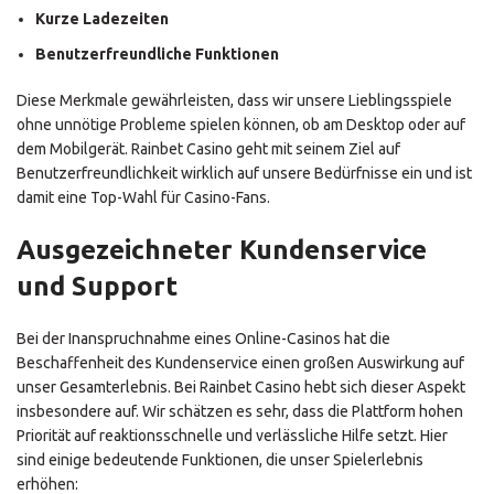
Kurze Ladezeiten
Benutzerfreundliche Funktionen
Diese Merkmale gewährleisten, dass wir unsere Lieblingsspiele
ohne unnötige Probleme spielen können, ob am Desktop oder auf
dem Mobilgerät. Rainbet Casino geht mit seinem Ziel auf
Benutzerfreundlichkeit wirklich auf unsere Bedürfnisse ein und ist
damit eine Top-Wahl für Casino-Fans.
Ausgezeichneter Kundenservice
und Support
Bei der Inanspruchnahme eines Online-Casinos hat die
Beschaffenheit des Kundenservice einen großen Auswirkung auf
unser Gesamterlebnis. Bei Rainbet Casino hebt sich dieser Aspekt
insbesondere auf. Wir schätzen es sehr, dass die Plattform hohen
Priorität auf reaktionsschnelle und verlässliche Hilfe setzt. Hier
sind einige bedeutende Funktionen, die unser Spielerlebnis
erhöhen: