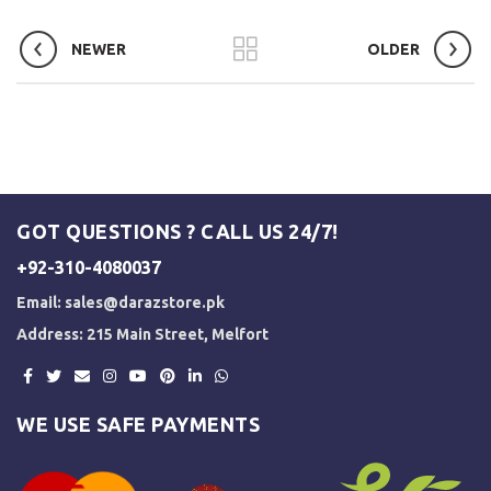
NEWER
OLDER
GOT QUESTIONS ? CALL US 24/7!
+92-310-4080037
Email:
sales@darazstore.pk
Address: 215 Main Street, Melfort
WE USE SAFE PAYMENTS