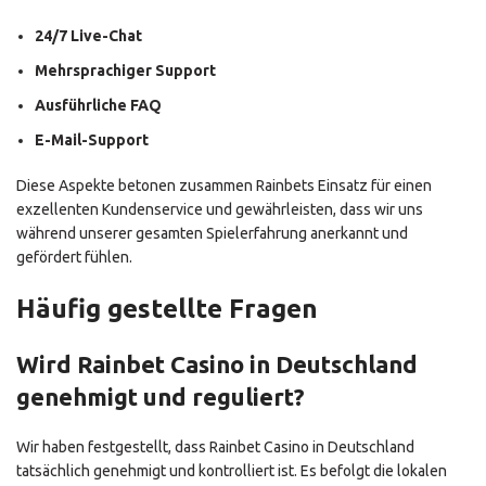
24/7 Live-Chat
Mehrsprachiger Support
Ausführliche FAQ
E-Mail-Support
Diese Aspekte betonen zusammen Rainbets Einsatz für einen
exzellenten Kundenservice und gewährleisten, dass wir uns
während unserer gesamten Spielerfahrung anerkannt und
gefördert fühlen.
Häufig gestellte Fragen
Wird Rainbet Casino in Deutschland
genehmigt und reguliert?
Wir haben festgestellt, dass Rainbet Casino in Deutschland
tatsächlich genehmigt und kontrolliert ist. Es befolgt die lokalen