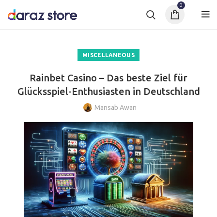
0
MISCELLANEOUS
Rainbet Casino – Das beste Ziel für
Glücksspiel-Enthusiasten in Deutschland
Mansab Awan