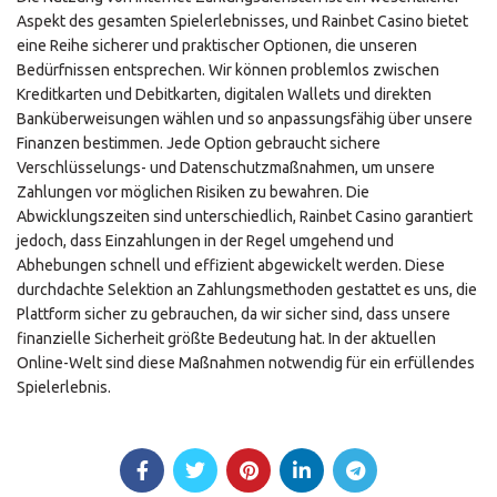
Aspekt des gesamten Spielerlebnisses, und Rainbet Casino bietet
eine Reihe sicherer und praktischer Optionen, die unseren
Bedürfnissen entsprechen. Wir können problemlos zwischen
Kreditkarten und Debitkarten, digitalen Wallets und direkten
Banküberweisungen wählen und so anpassungsfähig über unsere
Finanzen bestimmen. Jede Option gebraucht sichere
Verschlüsselungs- und Datenschutzmaßnahmen, um unsere
Zahlungen vor möglichen Risiken zu bewahren. Die
Abwicklungszeiten sind unterschiedlich, Rainbet Casino garantiert
jedoch, dass Einzahlungen in der Regel umgehend und
Abhebungen schnell und effizient abgewickelt werden. Diese
durchdachte Selektion an Zahlungsmethoden gestattet es uns, die
Plattform sicher zu gebrauchen, da wir sicher sind, dass unsere
finanzielle Sicherheit größte Bedeutung hat. In der aktuellen
Online-Welt sind diese Maßnahmen notwendig für ein erfüllendes
Spielerlebnis.