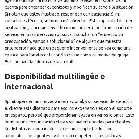
agentes utilizan mi nombre de usuario, revisan el historial de mi
cuenta para entender el contexto y modifican su tono a la situación.
Si notan que estoy frustrado, responden con paciencia. Si mi
consulta es técnica, se tornan más directos. Esta capacidad de leer
la situación y vincular a nivel humano convierte una transacción de
servicio en una interacción positiva. Escuchar un “entiendo su
preocupación, vamos a solucionarlo” de alguien que muestra
entenderlo hace que un pequeño inconveniente se vea como una
chance para fortalecer la confianza, no como un motivo de queja.
Es la humanidad detrás de la pantalla.
Disponibilidad multilingüe e
internacional
Spinit opera en un mercado internacional, y su servicio de atención
al cliente está diseñado para eso. Mi experiencia es con el soporte
en español, pero sé que proporcionan ayuda en varios idiomas. Esto
permite una comunicación clara y sin malentendidos para clientes
de distintas nacionalidades. No es una simple traducción
automática; los agentes evidencian competencia lingüística y