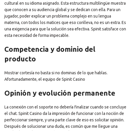
cultural en su idioma asignado. Esta estructura multilingüe muestra
que conocen a su audiencia global y se dedican con ella. Para un
jugador, poder explicar un problema complejo en su lengua
materna, con todos los matices que eso conlleva, no es un extra. Es
una exigencia para que la solución sea efectiva. Spinit satisface con
esta necesidad de forma impecable.
Competencia y dominio del
producto
Mostrar cortesía no basta si no dominas de lo que hablas.
Afortunadamente, el equipo de Spinit Casino
Opinión y evolución permanente
La conexión con el soporte no debería finalizar cuando se concluye
el chat. Spinit Casino da la impresión de funcionar con la noción de
perfeccionar siempre, y una parte clave de eso es solicitar opinión.
Después de solucionar una duda, es común que me llegue una