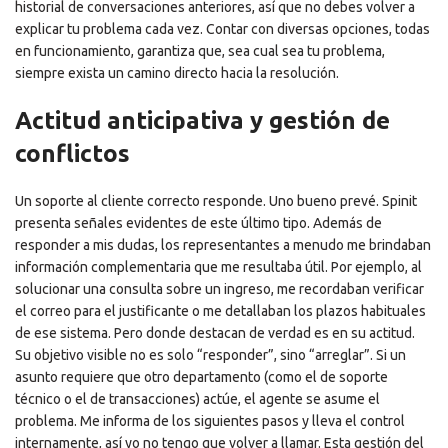
historial de conversaciones anteriores, así que no debes volver a
explicar tu problema cada vez. Contar con diversas opciones, todas
en funcionamiento, garantiza que, sea cual sea tu problema,
siempre exista un camino directo hacia la resolución.
Actitud anticipativa y gestión de
conflictos
Un soporte al cliente correcto responde. Uno bueno prevé. Spinit
presenta señales evidentes de este último tipo. Además de
responder a mis dudas, los representantes a menudo me brindaban
información complementaria que me resultaba útil. Por ejemplo, al
solucionar una consulta sobre un ingreso, me recordaban verificar
el correo para el justificante o me detallaban los plazos habituales
de ese sistema. Pero donde destacan de verdad es en su actitud.
Su objetivo visible no es solo “responder”, sino “arreglar”. Si un
asunto requiere que otro departamento (como el de soporte
técnico o el de transacciones) actúe, el agente se asume el
problema. Me informa de los siguientes pasos y lleva el control
internamente, así yo no tengo que volver a llamar. Esta gestión del