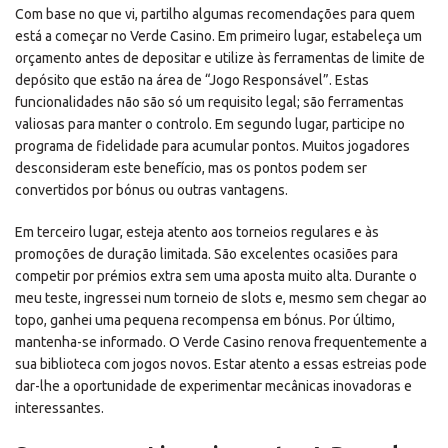
Com base no que vi, partilho algumas recomendações para quem
está a começar no Verde Casino. Em primeiro lugar, estabeleça um
orçamento antes de depositar e utilize às ferramentas de limite de
depósito que estão na área de “Jogo Responsável”. Estas
funcionalidades não são só um requisito legal; são ferramentas
valiosas para manter o controlo. Em segundo lugar, participe no
programa de fidelidade para acumular pontos. Muitos jogadores
desconsideram este benefício, mas os pontos podem ser
convertidos por bónus ou outras vantagens.
Em terceiro lugar, esteja atento aos torneios regulares e às
promoções de duração limitada. São excelentes ocasiões para
competir por prémios extra sem uma aposta muito alta. Durante o
meu teste, ingressei num torneio de slots e, mesmo sem chegar ao
topo, ganhei uma pequena recompensa em bónus. Por último,
mantenha-se informado. O Verde Casino renova frequentemente a
sua biblioteca com jogos novos. Estar atento a essas estreias pode
dar-lhe a oportunidade de experimentar mecânicas inovadoras e
interessantes.