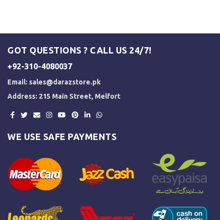
GOT QUESTIONS ? CALL US 24/7!
+92-310-4080037
Email:
sales@darazstore.pk
Address: 215 Main Street, Melfort
WE USE SAFE PAYMENTS