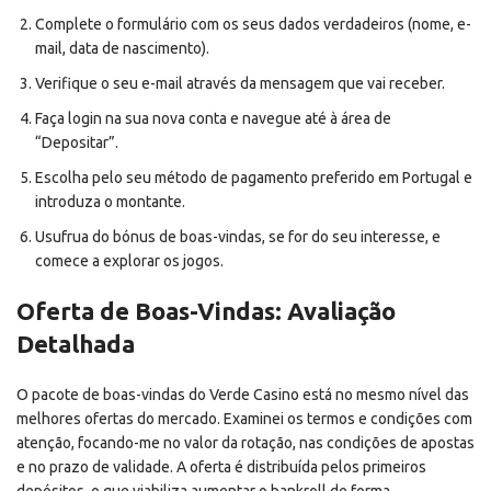
Complete o formulário com os seus dados verdadeiros (nome, e-
mail, data de nascimento).
Verifique o seu e-mail através da mensagem que vai receber.
Faça login na sua nova conta e navegue até à área de
“Depositar”.
Escolha pelo seu método de pagamento preferido em Portugal e
introduza o montante.
Usufrua do bónus de boas-vindas, se for do seu interesse, e
comece a explorar os jogos.
Oferta de Boas-Vindas: Avaliação
Detalhada
O pacote de boas-vindas do Verde Casino está no mesmo nível das
melhores ofertas do mercado. Examinei os termos e condições com
atenção, focando-me no valor da rotação, nas condições de apostas
e no prazo de validade. A oferta é distribuída pelos primeiros