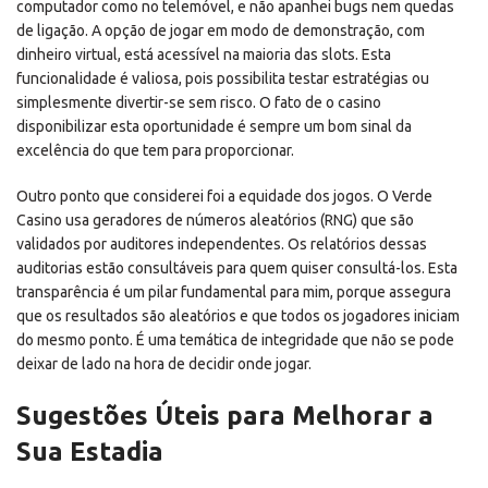
computador como no telemóvel, e não apanhei bugs nem quedas
de ligação. A opção de jogar em modo de demonstração, com
dinheiro virtual, está acessível na maioria das slots. Esta
funcionalidade é valiosa, pois possibilita testar estratégias ou
simplesmente divertir-se sem risco. O fato de o casino
disponibilizar esta oportunidade é sempre um bom sinal da
excelência do que tem para proporcionar.
Outro ponto que considerei foi a equidade dos jogos. O Verde
Casino usa geradores de números aleatórios (RNG) que são
validados por auditores independentes. Os relatórios dessas
auditorias estão consultáveis para quem quiser consultá-los. Esta
transparência é um pilar fundamental para mim, porque assegura
que os resultados são aleatórios e que todos os jogadores iniciam
do mesmo ponto. É uma temática de integridade que não se pode
deixar de lado na hora de decidir onde jogar.
Sugestões Úteis para Melhorar a
Sua Estadia