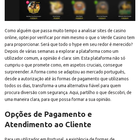
Como alguém que passa muito tempo a analisar sites de casino
online, optei por verificar por mim mesmo o que o Verde Casino tem
para proporcionar. Será que todo o hype em seu redor é merecido?
Depois de várias semanas a explorar a plataforma como um
utilizador comum, a opinião é clara: sim. Esta plataforma não só
cumpriu o que promete como, em aspetos cruciais, consegue
surpreender. A forma como se adaptou ao mercado português,
desde a autorização até às formas de pagamento que utilizamos
todos os dias, transforma-a uma alternativa fiável para quem
procura diversão com segurança. Aqui, partilho o que descobri, de
uma maneira clara, para que possa formar a sua opinião.
Opções de Pagamento e
Atendimento ao Cliente
Para um utilizador em Portugal, a existência de formas de