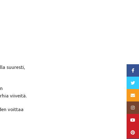
la suuresti,
Face
Twitt
an
Email
hia viiveitä.
Insta
den voittaa
YouT
Pinte