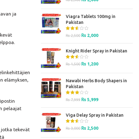
price
price
was:
is:
tavan ja
Viagra Tablets 100mg in
₨ 2,500.
₨ 2,000.
Pakistan
ekevät
Original
Current
₨
2,000
₨
2,500
price
price
elppoa.
was:
is:
Knight Rider Spray in Pakistan
₨ 2,500.
₨ 2,000.
Original
Current
₨
1,200
₨
1,500
price
price
linkehittäjien
was:
is:
sen elämyksen,
Nawabi Herbs Body Shapers in
₨ 1,500.
₨ 1,200.
Pakistan
Original
Current
₨
5,999
₨
7,999
öpostin
price
price
n pelaajat
was:
is:
Viga Delay Spray in Pakistan
₨ 7,999.
₨ 5,999.
Original
Current
₨
2,500
₨
3,000
 jotka tekevät
price
price
tä