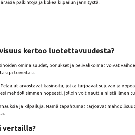
räisiä palkintoja ja kokea kilpailun jännitystä.
ivisuus kertoo luotettavuudesta?
asinoiden ominaisuudet, bonukset ja pelivalikoimat voivat vaihdel
si ja toiveitasi.
Pelaajat arvostavat kasinoita, jotka tarjoavat sujuvan ja nope
llesi mahdollisimman nopeasti, jolloin voit nauttia niistä ilman tur
rnauksia ja kilpailuja. Nämä tapahtumat tarjoavat mahdollisuu
ta.
 vertailla?