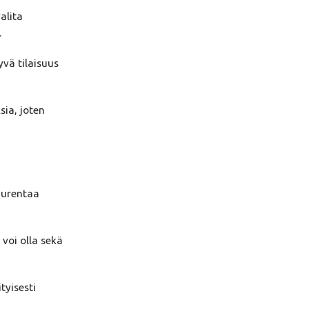
alita
.
vä tilaisuus
sia, joten
uurentaa
 voi olla sekä
tyisesti