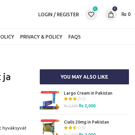
0
0
₨
0
LOGIN / REGISTER
OLICY
PRIVACY & POLICY
FAQS
 ja
YOU MAY ALSO LIKE
Largo Cream in Pakistan
Original
Current
₨
2,000
₨
2,500
price
price
was:
is:
Cialis 20mg in Pakistan
₨ 2,500.
₨ 2,000.
ot hyväksyvät
Original
Current
₨
2,000
₨
2,500