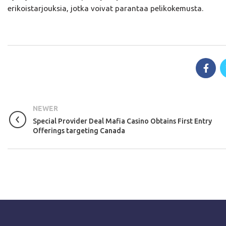
erikoistarjouksia, jotka voivat parantaa pelikokemusta.
NEWER
Special Provider Deal Mafia Casino Obtains First Entry
Offerings targeting Canada