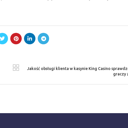
Jakość obsługi klienta w kasynie King Casino sprawdz
graczy 