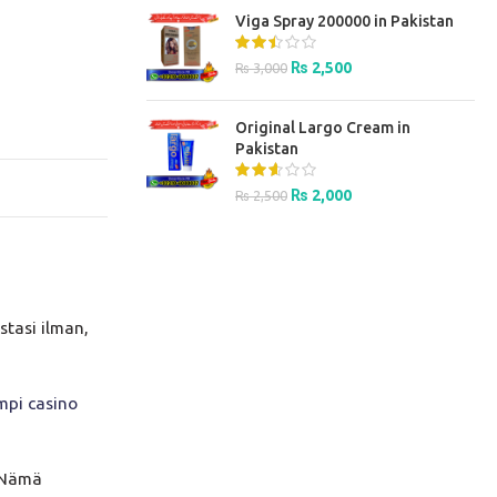
was:
is:
Viga Spray 200000 in Pakistan
₨ 3,000.
₨ 2,500.
Original
Current
₨
2,500
₨
3,000
price
price
was:
is:
Original Largo Cream in
₨ 3,000.
₨ 2,500.
Pakistan
Original
Current
₨
2,000
₨
2,500
price
price
was:
is:
₨ 2,500.
₨ 2,000.
stasi ilman,
mpi casino
. Nämä