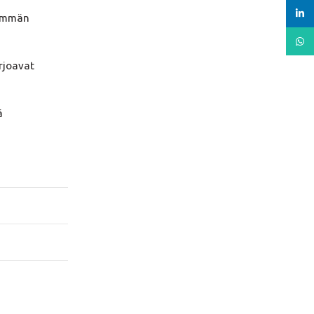
linked
nemmän
What
arjoavat
ä