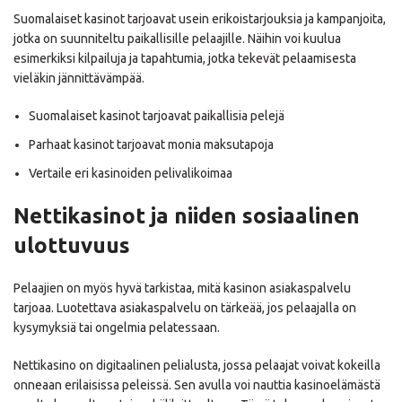
Suomalaiset kasinot tarjoavat usein erikoistarjouksia ja kampanjoita,
jotka on suunniteltu paikallisille pelaajille. Näihin voi kuulua
esimerkiksi kilpailuja ja tapahtumia, jotka tekevät pelaamisesta
vieläkin jännittävämpää.
Suomalaiset kasinot tarjoavat paikallisia pelejä
Parhaat kasinot tarjoavat monia maksutapoja
Vertaile eri kasinoiden pelivalikoimaa
Nettikasinot ja niiden sosiaalinen
ulottuvuus
Pelaajien on myös hyvä tarkistaa, mitä kasinon asiakaspalvelu
tarjoaa. Luotettava asiakaspalvelu on tärkeää, jos pelaajalla on
kysymyksiä tai ongelmia pelatessaan.
Nettikasino on digitaalinen pelialusta, jossa pelaajat voivat kokeilla
onneaan erilaisissa peleissä. Sen avulla voi nauttia kasinoelämästä