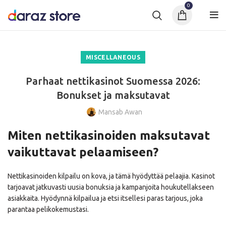
0
MISCELLANEOUS
Parhaat nettikasinot Suomessa 2026:
Bonukset ja maksutavat
Mansab Awan
Miten nettikasinoiden maksutavat
vaikuttavat pelaamiseen?
Nettikasinoiden kilpailu on kova, ja tämä hyödyttää pelaajia. Kasinot
tarjoavat jatkuvasti uusia bonuksia ja kampanjoita houkutellakseen
asiakkaita. Hyödynnä kilpailua ja etsi itsellesi paras tarjous, joka
parantaa pelikokemustasi.