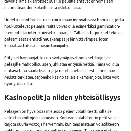
tavoilla. Ilmaiskierrokset uusille peleille antavat erinomaisen
mahdollisuuden kokeilla niitä riskittömästi.
Uudet kasinot tuovat usein mukanaan innovatiivisia bonuksia, jotka
houkuttelevat pelaajia. Näitä voivat olla esimerkiksi gamification-
elementit tai interaktiiviset kampanjat. Tällaiset tarjoukset tekevät
pelaamisesta entistä hauskempaa ja jännittävämpää, joten
kannattaa tutustua uusiin toimijoihin.
Erityiset kampanjat, kuten syntymäpäiväbonukset, tarjoavat
pelaajille mahdollisuuden juhlistaa erityisiä hetkiä. Tämä voi olla
mukava tapa saada lisäetuja ja nauttia pelaamisesta enemmän.
Muista tarkistaa, tarjoaako kasino tällaisia kampanjoita, jotta voit
hyödyntää niitä.
Kasinopelit ja niiden yhteisöllisyys
Pelaajien on hyvä pitää mielessä pelien volatiliteetti, sillä se
vaikuttaa voittojen saamiseen. Korkean volatiliteetin pelit voivat
tarjota suuria voittoja harvemmin, kun taas matalan volatiliteetin
pelit tarjoavat pienempiä voittoja useammin. Tämä voi vaikuttaa