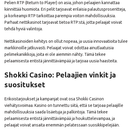
Pelien RTP (Return to Player) on asia, johon pelaajien kannattaa
kiinnittää huomiota. Eri pelit tarjoavat erilaisia palautusprosentteja,
ja korkeampi RTP tarkoittaa parempia voiton mahdollisuuksia.
Parhaat nettikasinot tarjoavat tietoa RTP:stä, jotta pelaajat voivat
tehdä hyviä valintoja.
Nettikasinoiden kehitys on ollut nopeaa, ja uusia innovaatioita tulee
markkinoille jatkuvasti. Pelaajat voivat odottaa ainutlaatuisia
pelimekaniikkoja, joita ei ole aiemmin nähty. Tämä tekee
pelaamisesta entistä jännittävämpää ja tarjoaa uusia haasteita.
Shokki Casino: Pelaajien vinkit ja
suositukset
Erikoistarjoukset ja kampanjat ovat osa Shokki Casinon
viehätysvoimaa. Kasino on tunnettu siitä, että se tarjoaa pelaajille
mahdollisuuksia saada lisäetuja ja palkintoja. Tämä tekee
pelaamisesta entistä jännittävämpää ja houkuttelevampaa, ja
pelaajat voivat ansaita enemmän pelatessaan suosikkipelejään.