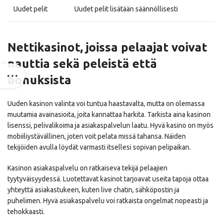
Uudet pelit
Uudet pelit lisätään säännöllisesti
Nettikasinot, joissa pelaajat voivat
nauttia sekä peleistä että
bonuksista
Uuden kasinon valinta voi tuntua haastavalta, mutta on olemassa
muutamia avainasioita, joita kannattaa harkita. Tarkista aina kasinon
lisenssi, pelivalikoima ja asiakaspalvelun laatu. Hyvä kasino on myös
mobiiliystävällinen, joten voit pelata missä tahansa. Näiden
tekijöiden avulla löydät varmasti itsellesi sopivan pelipaikan.
Kasinon asiakaspalvelu on ratkaiseva tekijä pelaajien
tyytyväisyydessä. Luotettavat kasinot tarjoavat useita tapoja ottaa
yhteyttä asiakastukeen, kuten live chatin, sähköpostin ja
puhelimen. Hyvä asiakaspalvelu voi ratkaista ongelmat nopeasti ja
tehokkaasti.