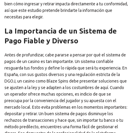
bien cómo ingresar y retirar impacta directamente a tu conformidad,
así que este estudio pretende brindarte la información que
necesitas para elegir.
La Importancia de un Sistema de
Pago Fiable y Diverso
Antes de profundizar, cabe pararse a pensar por qué el sistema de
pagos de un casino es tan importante. Un sistema confiable
resguarda tus fondos y define lo rápida que será tu experiencia. En
España, con sus gustos diversos y una regulación estricta de la
DGOJ, un casino como Blaze Spins debe presentar soluciones que
se ajusten a la ley y se adapten a los costumbres de aquí. Cuando
un operador ofrece muchas opciones, es indicio de que se
preocupa por la conveniencia del jugador y su apuesta con el
mercado local. Esto evita problemas en los momentos importantes:
depositar y retirar. Un buen sistema de pagos disminuye los
rechazos de transacciones y hace que, sin importar tu banco o tu
método predilecto, encuentres una forma fácil de gestionar el