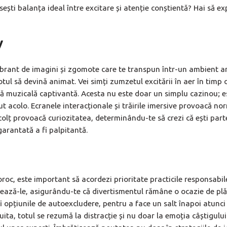
ești balanța ideal între excitare și atenție conștientă? Hai să e
V
vibrant de imagini și zgomote care te transpun într-un ambient a
l să devină animat. Vei simți zumzetul excitării în aer în timp c
ă muzicală captivantă. Acesta nu este doar un simplu cazinou; e
t acolo. Ecranele interacționale și trăirile imersive provoacă no
colț provoacă curiozitatea, determinându-te să crezi că ești part
garantată a fi palpitantă.
roc, este important să acordezi prioritate practicile responsabile
rmează-le, asigurându-te că divertismentul rămâne o ocazie de plă
fi opțiunile de autoexcludere, pentru a face un salt înapoi atunci
uita, totul se rezumă la distracție și nu doar la emoția câștigului