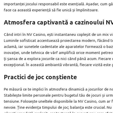
importanței jocului responsabil este esențială. Așadar, cum găs
face ca această experiență să fie unică și împlinitoare.
Atmosfera captivantă a cazinoului N
Când intri în NV Casino, ești instantaneu copleșit de un mix 
Luminile sofisticat accentuează proiectarea modern, făcând totu
aclamă, iar sunetele cadentate ale aparatelor formează o baz
inovației, unde tehnica de vârf amplifică orice moment petrecu
ți șansa de a explora jocurile ca nici când până acum. Fiecare 
excepțional. În această ambiantă vibrantă, fiecare vizită este 
Practici de joc conștiente
Pe măsură ce te implici în atmosfera dinamică a jocurilor de no
Stabilește limite personale pentru bugetul tău de jocuri și u
tensiune. Folosește uneltele disponibile la NV Casino, cum ar 
nevoie. Ține evidența timpului de joc; balanța este crucial. Nu 