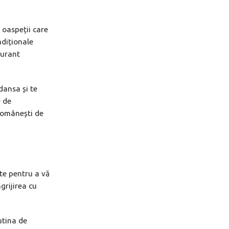
oaspeții care
adiționale
aurant
dansa și te
e de
 românești de
te pentru a vă
grijirea cu
utina de