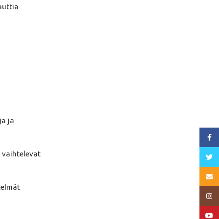
auttia
ja ja
Face
 vaihtelevat
Twitt
Email
telmät
Insta
YouT