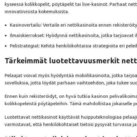
kyseessä kolikkopelit, pöytäpelit tai live-kasinot. Parhaat nett
innovatiivisista kokemuksista.
Kasinovertailu: Vertaile eri nettikasinoita ennen rekisteröit
Ilmaiskierrokset: Hyödynnä nettikasinoita, jotka tarjoavat i
Pelistrategiat: Kehitä henkilökohtaisia strategioita eri peleih
Tärkeimmät luotettavuusmerkit nett
Pelaajat voivat myös hyödyntää mobiilikasinoita, jotka tarjoa
sovelluksia, jotta löydät parhaan vaihtoehdon, joka tukee suos
Ennen kuin rekisteröidyt, on hyvä tutkia kasinon pelivalikoim
kolikkopeleistä pöytäpeleihin. Tämä mahdollistaa jokaiselle pe
Luotettavat nettikasinot käyttävät huipputeknologiaa pelaaji
varmistavat, että henkilökohtaiset tietosi pysyvät turvassa ja