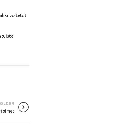
ikki voitetut
atuista
OLDER
rtoimet