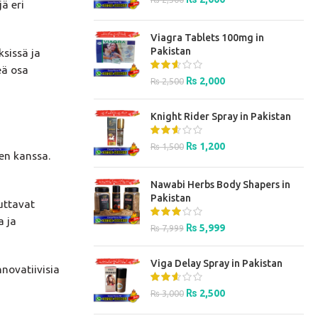
ä eri
price
price
was:
is:
Viagra Tablets 100mg in
₨ 2,500.
₨ 2,000.
Pakistan
sissä ja
eä osa
Original
Current
₨
2,000
₨
2,500
price
price
was:
is:
Knight Rider Spray in Pakistan
₨ 2,500.
₨ 2,000.
Original
Current
₨
1,200
₨
1,500
ten kanssa.
price
price
was:
is:
Nawabi Herbs Body Shapers in
₨ 1,500.
₨ 1,200.
Pakistan
uttavat
a ja
Original
Current
₨
5,999
₨
7,999
price
price
was:
is:
Viga Delay Spray in Pakistan
₨ 7,999.
₨ 5,999.
nnovatiivisia
Original
Current
₨
2,500
₨
3,000
price
price