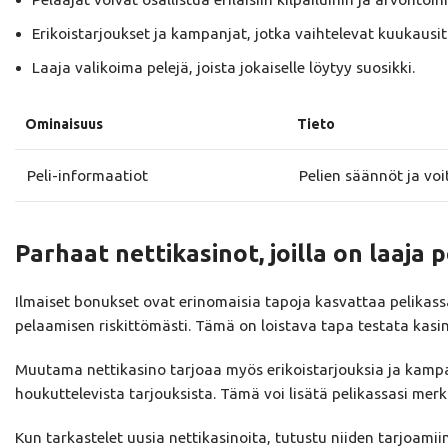
Erikoistarjoukset ja kampanjat, jotka vaihtelevat kuukausit
Laaja valikoima pelejä, joista jokaiselle löytyy suosikki.
Ominaisuus
Tieto
Peli-informaatiot
Pelien säännöt ja voi
Parhaat nettikasinot, joilla on laaja 
Ilmaiset bonukset ovat erinomaisia tapoja kasvattaa pelikassa
pelaamisen riskittömästi. Tämä on loistava tapa testata kasin
Muutama nettikasino tarjoaa myös erikoistarjouksia ja kampanjo
houkuttelevista tarjouksista. Tämä voi lisätä pelikassasi merki
Kun tarkastelet uusia nettikasinoita, tutustu niiden tarjoamiin 