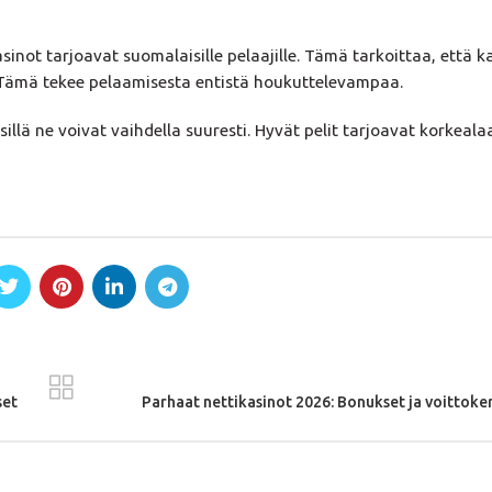
inot tarjoavat suomalaisille pelaajille. Tämä tarkoittaa, että ka
. Tämä tekee pelaamisesta entistä houkuttelevampaa.
illä ne voivat vaihdella suuresti. Hyvät pelit tarjoavat korkeala
set
Parhaat nettikasinot 2026: Bonukset ja voittoke