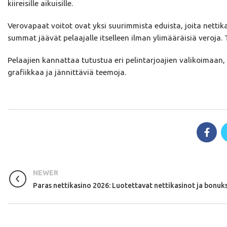
kiireisille aikuisille.
Verovapaat voitot ovat yksi suurimmista eduista, joita nettikas
summat jäävät pelaajalle itselleen ilman ylimääräisiä veroja
Pelaajien kannattaa tutustua eri pelintarjoajien valikoimaan, s
grafiikkaa ja jännittäviä teemoja.
NEWER
Paras nettikasino 2026: Luotettavat nettikasinot ja bonuk