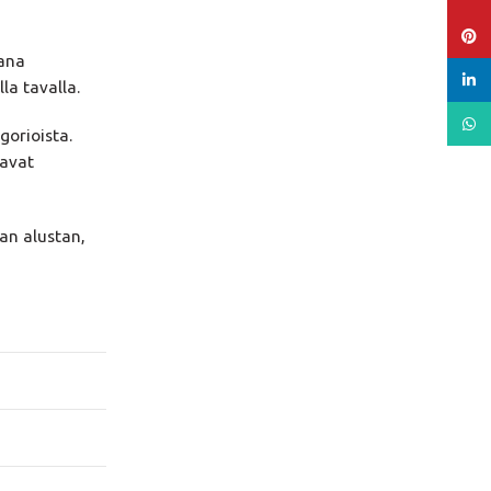
Pinte
sana
linked
la tavalla.
What
gorioista.
oavat
an alustan,