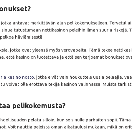
bonukset?
 jotka antavat merkittävän alun pelikokemukselleen. Tervetulia
at sinua tutustumaan nettikasinon peleihin ilman suuria riskejä.
n pelkoa häviämisestä.
sia, jotka ovat yleensä myös verovapaita. Tämä tekee nettikasi
taa, että kasino on luotettava ja että sen tarjoamat bonukset ova
ria kasino nosto
, jotka eivät vain houkuttele uusia pelaajia, v
u voivat olla erottava tekijä kasinon valinnassa. Muista tarkis
taa pelikokemusta?
ahdollisuuden pelata silloin, kun se sinulle parhaiten sopii. Täm
not. Voit nauttia peleistä oman aikataulusi mukaan, mikä on eri