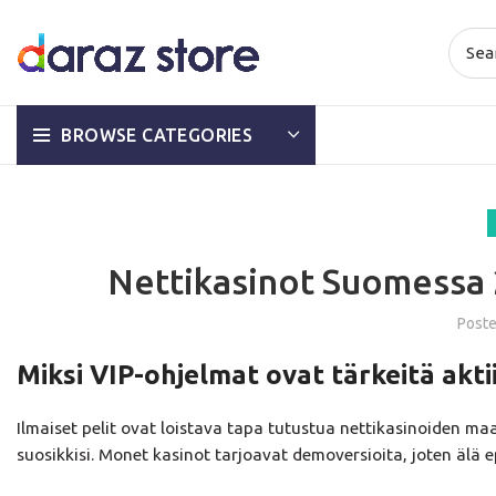
BROWSE CATEGORIES
Nettikasinot Suomessa 2
Post
Miksi VIP-ohjelmat ovat tärkeitä aktiiv
Ilmaiset pelit ovat loistava tapa tutustua nettikasinoiden maa
suosikkisi. Monet kasinot tarjoavat demoversioita, joten älä