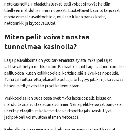
nettikasinoilla. Pelaajat haluavat, että voitot siirtyvät heidän
tileilleen mahdollisimman nopeasti. Luotettavat kasinot tarjoavat
monia eri maksuvaihtoehtoja, mukaan lukien pankkikortit,
nettipankki ja kryptovaluutat.
Miten pelit voivat nostaa
tunnelmaa kasinolla?
Laaja pelivalikoima on yksi tärkeimmistä syistä, miksi pelaajat
valitsevat tietyn nettikasinon. Parhaat kasinot tarjoavat monipuolisia
peliluokkia, kuten kolikkopelejä, korttipelejä ja live-kasinopelejä.
Tämä tarkoittaa, että jokaiselle pelaajalle löytyy jotakin, joka vastaa
hänen mieltymyksiään ja pelikokemustaan.
Verkkopelaajien suosiossa ovat myös jackpot-pelit, joissa on
mahdollisuus voittaa suuria summia. Nämä pelit keräävät panoksia
useilta pelaajilta, mikä kasvattaa voittopottia jatkuvasti. Hyvä
jackpot-peli voi muuttaa elämän hetkessä.
Pelin alkuun pääseminen on helppoa, ja useimmat nettikasinot