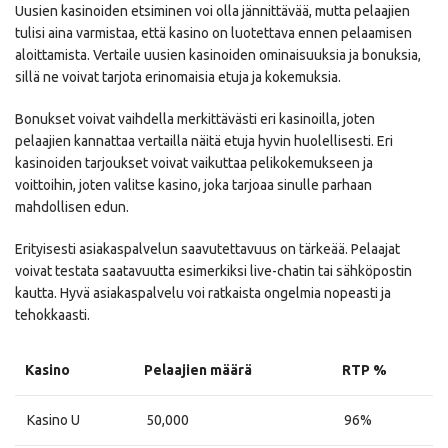
Uusien kasinoiden etsiminen voi olla jännittävää, mutta pelaajien
tulisi aina varmistaa, että kasino on luotettava ennen pelaamisen
aloittamista. Vertaile uusien kasinoiden ominaisuuksia ja bonuksia,
sillä ne voivat tarjota erinomaisia etuja ja kokemuksia.
Bonukset voivat vaihdella merkittävästi eri kasinoilla, joten
pelaajien kannattaa vertailla näitä etuja hyvin huolellisesti. Eri
kasinoiden tarjoukset voivat vaikuttaa pelikokemukseen ja
voittoihin, joten valitse kasino, joka tarjoaa sinulle parhaan
mahdollisen edun.
Erityisesti asiakaspalvelun saavutettavuus on tärkeää. Pelaajat
voivat testata saatavuutta esimerkiksi live-chatin tai sähköpostin
kautta. Hyvä asiakaspalvelu voi ratkaista ongelmia nopeasti ja
tehokkaasti.
Kasino
Pelaajien määrä
RTP %
Kasino U
50,000
96%