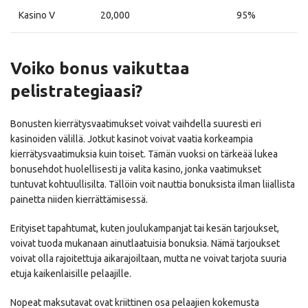
Kasino V
20,000
95%
Voiko bonus vaikuttaa
pelistrategiaasi?
Bonusten kierrätysvaatimukset voivat vaihdella suuresti eri
kasinoiden välillä. Jotkut kasinot voivat vaatia korkeampia
kierrätysvaatimuksia kuin toiset. Tämän vuoksi on tärkeää lukea
bonusehdot huolellisesti ja valita kasino, jonka vaatimukset
tuntuvat kohtuullisilta. Tällöin voit nauttia bonuksista ilman liiallista
painetta niiden kierrättämisessä.
Erityiset tapahtumat, kuten joulukampanjat tai kesän tarjoukset,
voivat tuoda mukanaan ainutlaatuisia bonuksia. Nämä tarjoukset
voivat olla rajoitettuja aikarajoiltaan, mutta ne voivat tarjota suuria
etuja kaikenlaisille pelaajille.
Nopeat maksutavat ovat kriittinen osa pelaajien kokemusta