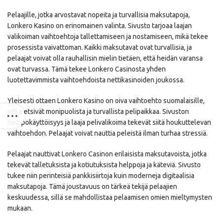
Pelaajille, jotka arvostavat nopeita ja turvallisia maksutapoja,
Lonkero Kasino on erinomainen valinta. Sivusto tarjoaa laajan
valikoiman vaihtoehtoja tallettamiseen ja nostamiseen, mikä tekee
prosessista vaivattoman. Kaikki maksutavat ovat turvallisia, ja
pelaajat voivat olla rauhallisin mielin tietäen, että heidän varansa
ovat turvassa. Tämä tekee Lonkero Casinosta yhden
luotettavimmista vaihtoehdoista nettikasinoiden joukossa.
Yleisesti ottaen Lonkero Kasino on oiva vaihtoehto suomalaisille,
jotka etsivät monipuolista ja turvallista pelipaikkaa. Sivuston
helppokäyttöisyys ja laaja pelivalikoima tekevät siitä houkuttelevan
vaihtoehdon. Pelaajat voivat nauttia peleistä ilman turhaa stressiä.
Pelaajat nauttivat Lonkero Casinon erilaisista maksutavoista, jotka
tekevät talletuksista ja kotiutuksista helppoja ja käteviä. Sivusto
tukee niin perinteisiä pankkisiirtoja kuin moderneja digitaalisia
maksutapoja. Tämä joustavuus on tärkeä tekijä pelaajien
keskuudessa, sillä se mahdollistaa pelaamisen omien mieltymysten
mukaan.