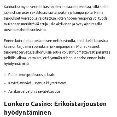
Kannattaa myös seurata kasinoiden sosiaalista mediaa, sillä siellä
julkaistaan usein eksklusiivisia tarjouksia ja kampanjoita. Nämä
tarjoukset voivat olla rajoitettuja, joten nopea reagointi voi tuoda
mukanaan merkittäviä etuja. Ole aktiivinen ja pysy ajan tasalla
uusista mahdollisuuksista.
Ennen kuin aloitat pelaamisen nettikasinolla, on tärkeää tutustua
kasinon tarjoamiin bonuksiin ja kampanjoihin. Monet kasinot
tarjoavat tervetuliaisbonuksia, jotka voivat huomattavasti parantaa
pelitilisi alkua. Varmista, että ymmärrät bonusehdot ennen kuin
hyödynnät niitä.
Pelien monipuolisuus ja laatu
Käyttäjäystävällisyys ja käytettävyys
Asiakaspalvelun saavutettavuus
Lonkero Casino: Erikoistarjousten
hyödyntäminen