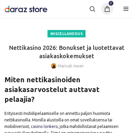
0
MISCELLANEOUS
Nettikasino 2026: Bonukset ja luotettavat
asiakaskokemukset
Mansab Awan
Miten nettikasinoiden
asiakasarvostelut auttavat
pelaajia?
Erityisesti mobiilipelaamiselle on annettu paljon huomiota
nettikasinoilla. Monilla alustoilla on omat sovelluksensa tai
mobiiliversiot,
casino lonkero
, jotka mahdollistavat pelaamisen