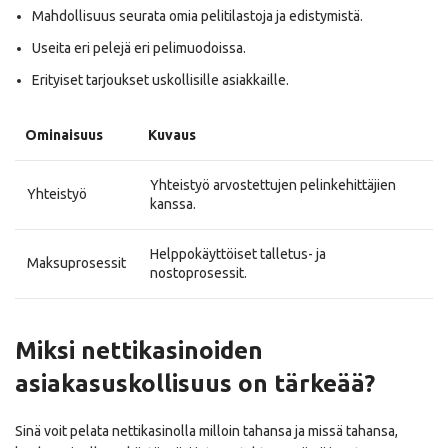
Mahdollisuus seurata omia pelitilastoja ja edistymistä.
Useita eri pelejä eri pelimuodoissa.
Erityiset tarjoukset uskollisille asiakkaille.
Ominaisuus
Kuvaus
Yhteistyö arvostettujen pelinkehittäjien
Yhteistyö
kanssa.
Helppokäyttöiset talletus- ja
Maksuprosessit
nostoprosessit.
Miksi nettikasinoiden
asiakasuskollisuus on tärkeää?
Sinä voit pelata nettikasinolla milloin tahansa ja missä tahansa,