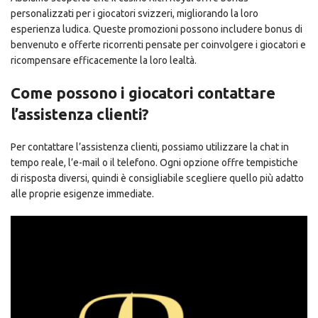
personalizzati per i giocatori svizzeri, migliorando la loro
esperienza ludica. Queste promozioni possono includere bonus di
benvenuto e offerte ricorrenti pensate per coinvolgere i giocatori e
ricompensare efficacemente la loro lealtà.
Come possono i giocatori contattare
l’assistenza clienti?
Per contattare l’assistenza clienti, possiamo utilizzare la chat in
tempo reale, l’e-mail o il telefono. Ogni opzione offre tempistiche
di risposta diversi, quindi è consigliabile scegliere quello più adatto
alle proprie esigenze immediate.