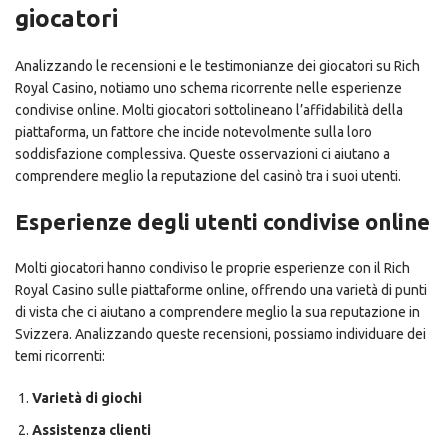
giocatori
Analizzando le recensioni e le testimonianze dei giocatori su Rich
Royal Casino, notiamo uno schema ricorrente nelle esperienze
condivise online. Molti giocatori sottolineano l’affidabilità della
piattaforma, un fattore che incide notevolmente sulla loro
soddisfazione complessiva. Queste osservazioni ci aiutano a
comprendere meglio la reputazione del casinò tra i suoi utenti.
Esperienze degli utenti condivise online
Molti giocatori hanno condiviso le proprie esperienze con il Rich
Royal Casino sulle piattaforme online, offrendo una varietà di punti
di vista che ci aiutano a comprendere meglio la sua reputazione in
Svizzera. Analizzando queste recensioni, possiamo individuare dei
temi ricorrenti:
Varietà di giochi
Assistenza clienti