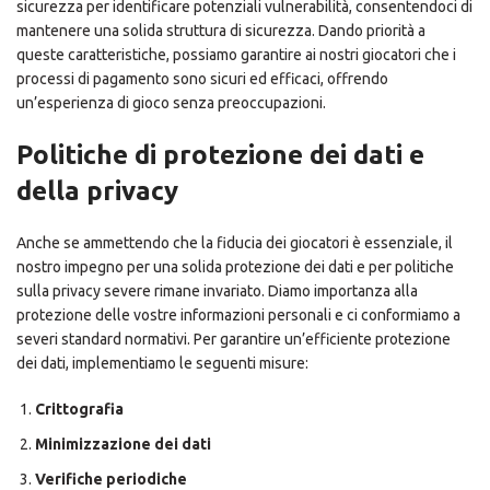
sicurezza per identificare potenziali vulnerabilità, consentendoci di
mantenere una solida struttura di sicurezza. Dando priorità a
queste caratteristiche, possiamo garantire ai nostri giocatori che i
processi di pagamento sono sicuri ed efficaci, offrendo
un’esperienza di gioco senza preoccupazioni.
Politiche di protezione dei dati e
della privacy
Anche se ammettendo che la fiducia dei giocatori è essenziale, il
nostro impegno per una solida protezione dei dati e per politiche
sulla privacy severe rimane invariato. Diamo importanza alla
protezione delle vostre informazioni personali e ci conformiamo a
severi standard normativi. Per garantire un’efficiente protezione
dei dati, implementiamo le seguenti misure:
Crittografia
Minimizzazione dei dati
Verifiche periodiche