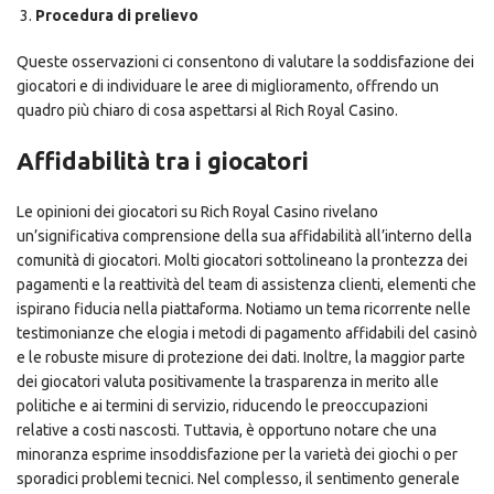
Procedura di prelievo
Queste osservazioni ci consentono di valutare la soddisfazione dei
giocatori e di individuare le aree di miglioramento, offrendo un
quadro più chiaro di cosa aspettarsi al Rich Royal Casino.
Affidabilità tra i giocatori
Le opinioni dei giocatori su Rich Royal Casino rivelano
un’significativa comprensione della sua affidabilità all’interno della
comunità di giocatori. Molti giocatori sottolineano la prontezza dei
pagamenti e la reattività del team di assistenza clienti, elementi che
ispirano fiducia nella piattaforma. Notiamo un tema ricorrente nelle
testimonianze che elogia i metodi di pagamento affidabili del casinò
e le robuste misure di protezione dei dati. Inoltre, la maggior parte
dei giocatori valuta positivamente la trasparenza in merito alle
politiche e ai termini di servizio, riducendo le preoccupazioni
relative a costi nascosti. Tuttavia, è opportuno notare che una
minoranza esprime insoddisfazione per la varietà dei giochi o per
sporadici problemi tecnici. Nel complesso, il sentimento generale