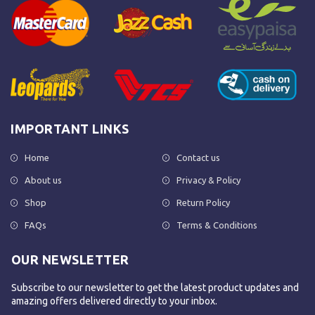
IMPORTANT LINKS
Home
Contact us
About us
Privacy & Policy
Shop
Return Policy
FAQs
Terms & Conditions
OUR NEWSLETTER
Subscribe to our newsletter to get the latest product updates and
amazing offers delivered directly to your inbox.