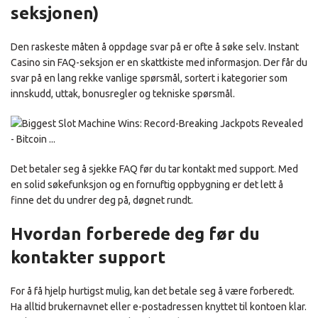
seksjonen)
Den raskeste måten å oppdage svar på er ofte å søke selv. Instant
Casino sin FAQ-seksjon er en skattkiste med informasjon. Der får du
svar på en lang rekke vanlige spørsmål, sortert i kategorier som
innskudd, uttak, bonusregler og tekniske spørsmål.
Det betaler seg å sjekke FAQ før du tar kontakt med support. Med
en solid søkefunksjon og en fornuftig oppbygning er det lett å
finne det du undrer deg på, døgnet rundt.
Hvordan forberede deg før du
kontakter support
For å få hjelp hurtigst mulig, kan det betale seg å være forberedt.
Ha alltid brukernavnet eller e-postadressen knyttet til kontoen klar.