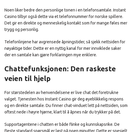
Noen liker bedre den personlige tonen i en telefonsamtale. Instant
Casino tilbyr også dette via et telefonnummer for norske spillere.
Det gir en direkte og menneskelig kontakt som for mange føles mer
trygg og personlig.
Telefonlinjene har avgrensede åpningstider, så sjekk nettsiden for
nøyaktige tider. Dette er en nyttig kanal for mer innviklede saker
der en samtale kan gjøre forklaringen mye enklere.
Chattefunksjonen: Den raskeste
veien til hjelp
For størstedelen av henvendelsene er live chat det foretrukne
valget. Tjenesten hos Instant Casino gir deg øyeblikkelig respons
og en direkte samtale. Du finner chat-vinduet lett på nettsiden, som
oftest nede i høyre hjørne, klart til å åpnes når du trykker på det.
Supportagentene i chatten er både flinke og kunnskapsrike. De
fleste standard spørsmål er løst på noen minutter. Dette er spesielt