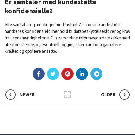
Er samtaler med kundestøtte
konfidensielle?
Alle samtaler og meldinger med Instant Casino sin kundestøtte
håndteres konfidensielt i henhold til databeskyttelseslover og krav
fra lisensmyndighetene. Din personlige informasjon deles ikke med
utenforstående, og eventuell logging skjer kun for å garantere
kvalitet og opplære ansatte.
NEWER
OLDER