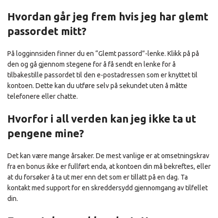
Hvordan går jeg frem hvis jeg har glemt
passordet mitt?
På logginnsiden finner du en “Glemt passord”-lenke. Klikk på på
den og gå gjennom stegene for å få sendt en lenke for å
tilbakestille passordet til den e-postadressen som er knyttet til
kontoen. Dette kan du utføre selv på sekundet uten å måtte
telefonere eller chatte.
Hvorfor i all verden kan jeg ikke ta ut
pengene mine?
Det kan være mange årsaker. De mest vanlige er at omsetningskrav
fra en bonus ikke er fullført enda, at kontoen din må bekreftes, eller
at du forsøker å ta ut mer enn det som er tillatt på en dag. Ta
kontakt med support for en skreddersydd gjennomgang av tilfellet
din.