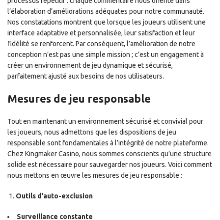
processus répétitif : chaque commentaire nous oriente dans
l’élaboration d’améliorations adéquates pour notre communauté.
Nos constatations montrent que lorsque les joueurs utilisent une
interface adaptative et personnalisée, leur satisfaction et leur
fidélité se renforcent. Par conséquent, l’amélioration de notre
conception n’est pas une simple mission ; c’est un engagement à
créer un environnement de jeu dynamique et sécurisé,
parfaitement ajusté aux besoins de nos utilisateurs.
Mesures de jeu responsable
Tout en maintenant un environnement sécurisé et convivial pour
les joueurs, nous admettons que les dispositions de jeu
responsable sont fondamentales à l’intégrité de notre plateforme.
Chez Kingmaker Casino, nous sommes conscients qu’une structure
solide est nécessaire pour sauvegarder nos joueurs. Voici comment
nous mettons en œuvre les mesures de jeu responsable :
Outils d’auto-exclusion
Surveillance constante