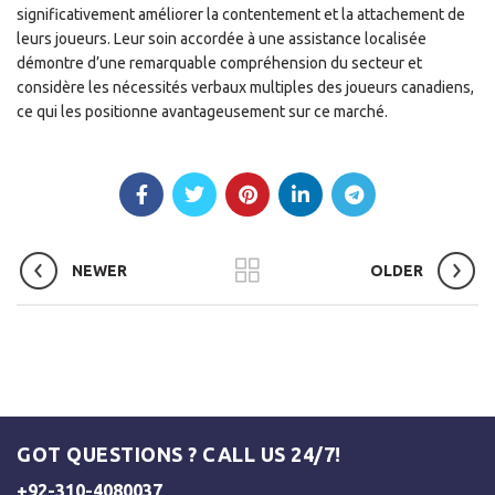
significativement améliorer la contentement et la attachement de
leurs joueurs. Leur soin accordée à une assistance localisée
démontre d’une remarquable compréhension du secteur et
considère les nécessités verbaux multiples des joueurs canadiens,
ce qui les positionne avantageusement sur ce marché.
NEWER
OLDER
GOT QUESTIONS ? CALL US 24/7!
+92-310-4080037