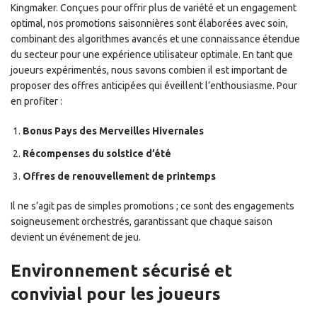
Kingmaker. Conçues pour offrir plus de variété et un engagement
optimal, nos promotions saisonnières sont élaborées avec soin,
combinant des algorithmes avancés et une connaissance étendue
du secteur pour une expérience utilisateur optimale. En tant que
joueurs expérimentés, nous savons combien il est important de
proposer des offres anticipées qui éveillent l’enthousiasme. Pour
en profiter :
Bonus Pays des Merveilles Hivernales
Récompenses du solstice d’été
Offres de renouvellement de printemps
Il ne s’agit pas de simples promotions ; ce sont des engagements
soigneusement orchestrés, garantissant que chaque saison
devient un événement de jeu.
Environnement sécurisé et
convivial pour les joueurs