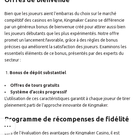
Bien que les joueurs aient l’embarras du choix sur le marché
compétitif des casinos en ligne, Kingmaker Casino se différencie
par un généreux bonus de bienvenue créé pour attirer aussi bien
les joueurs débutants que les plus expérimentés. Notre offre
promet un lancement favorable, grâce à des règles de bonus
précises qui améliorent la satisfaction des joueurs. Examinons les
essentiels éléments de ce bonus, présentés par des experts du
secteur :
Bonus de dépôt substantiel
Offres de tours gratuits
Système d’accès progressif
L’utilisation de ces caractéristiques garantit à chaque joueur de tirer
pleinement parti de l’approche innovante de Kingmaker.
Programme de récompenses de fidélité
Lors de l’évaluation des avantages de Kingmaker Casino, il est