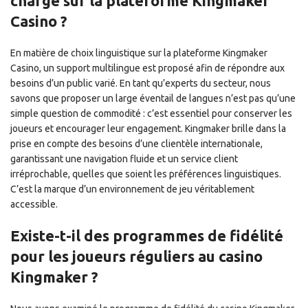
charge sur la plateforme Kingmaker
Casino ?
En matière de choix linguistique sur la plateforme Kingmaker
Casino, un support multilingue est proposé afin de répondre aux
besoins d’un public varié. En tant qu’experts du secteur, nous
savons que proposer un large éventail de langues n’est pas qu’une
simple question de commodité : c’est essentiel pour conserver les
joueurs et encourager leur engagement. Kingmaker brille dans la
prise en compte des besoins d’une clientèle internationale,
garantissant une navigation fluide et un service client
irréprochable, quelles que soient les préférences linguistiques.
C’est la marque d’un environnement de jeu véritablement
accessible.
Existe-t-il des programmes de fidélité
pour les joueurs réguliers au casino
Kingmaker ?