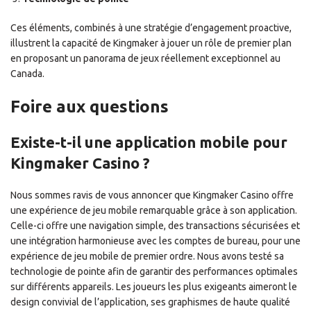
Ces éléments, combinés à une stratégie d’engagement proactive,
illustrent la capacité de Kingmaker à jouer un rôle de premier plan
en proposant un panorama de jeux réellement exceptionnel au
Canada.
Foire aux questions
Existe-t-il une application mobile pour
Kingmaker Casino ?
Nous sommes ravis de vous annoncer que Kingmaker Casino offre
une expérience de jeu mobile remarquable grâce à son application.
Celle-ci offre une navigation simple, des transactions sécurisées et
une intégration harmonieuse avec les comptes de bureau, pour une
expérience de jeu mobile de premier ordre. Nous avons testé sa
technologie de pointe afin de garantir des performances optimales
sur différents appareils. Les joueurs les plus exigeants aimeront le
design convivial de l’application, ses graphismes de haute qualité