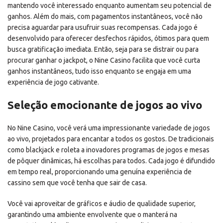
mantendo você interessado enquanto aumentam seu potencial de
ganhos. Além do mais, com pagamentos instantâneos, você não
precisa aguardar para usufruir suas recompensas. Cada jogo é
desenvolvido para oferecer desfechos rápidos, ótimos para quem
busca gratificação imediata. Então, seja para se distrair ou para
procurar ganhar o jackpot, o Nine Casino facilita que você curta
ganhos instantâneos, tudo isso enquanto se engaja em uma
experiência de jogo cativante.
Seleção emocionante de jogos ao vivo
No Nine Casino, você verá uma impressionante variedade de jogos
ao vivo, projetados para encantar a todos os gostos. De tradicionais
como blackjack e roleta a inovadores programas de jogos e mesas
de pôquer dinâmicas, há escolhas para todos. Cada jogo é difundido
em tempo real, proporcionando uma genuína experiência de
cassino sem que você tenha que sair de casa.
Você vai aproveitar de gráficos e áudio de qualidade superior,
garantindo uma ambiente envolvente que o manterá na