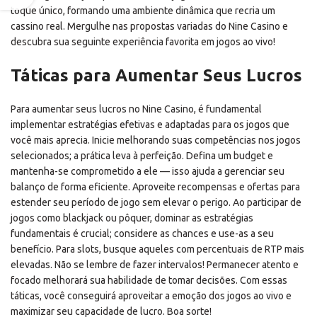
toque único, formando uma ambiente dinâmica que recria um
cassino real. Mergulhe nas propostas variadas do Nine Casino e
descubra sua seguinte experiência favorita em jogos ao vivo!
Táticas para Aumentar Seus Lucros
Para aumentar seus lucros no Nine Casino, é fundamental
implementar estratégias efetivas e adaptadas para os jogos que
você mais aprecia. Inicie melhorando suas competências nos jogos
selecionados; a prática leva à perfeição. Defina um budget e
mantenha-se comprometido a ele — isso ajuda a gerenciar seu
balanço de forma eficiente. Aproveite recompensas e ofertas para
estender seu período de jogo sem elevar o perigo. Ao participar de
jogos como blackjack ou pôquer, dominar as estratégias
fundamentais é crucial; considere as chances e use-as a seu
benefício. Para slots, busque aqueles com percentuais de RTP mais
elevadas. Não se lembre de fazer intervalos! Permanecer atento e
focado melhorará sua habilidade de tomar decisões. Com essas
táticas, você conseguirá aproveitar a emoção dos jogos ao vivo e
maximizar seu capacidade de lucro. Boa sorte!