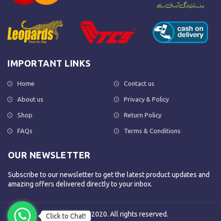
IMPORTANT LINKS
Home
Contact us
About us
Privacy & Policy
Shop
Return Policy
FAQs
Terms & Conditions
OUR NEWSLETTER
Subscribe to our newsletter to get the latest product updates and
amazing offers delivered directly to your inbox.
Copyright © 2020. All rights reserved.
Click to Chat!