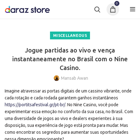
0
MISCELLANEOUS
Jogue partidas ao vivo e vença
instantaneamente no Brasil com o Nine
Casino.
Mansab Awan
Imagine atravessar as portas digitais de um cassino vibrante, onde
cada rotação e cada rodada garantem ganhos instantâneos
https://portitsafestival.gr/pt-br/
. No Nine Casino, você pode
experimentar essa emoção no conforto da sua casa, no Brasil. Com
uma diversidade de jogos ao vivo e dealers experientes à sua
disposição, sua experiência de jogo está pronta para mudar. Mas
como encontrar os segredos para aumentar suas oportunidades
nessa dimensão emocionante?