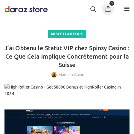
0
MISCELLANEOUS
J’ai Obtenu le Statut VIP chez Spinsy Casino :
Ce Que Cela Implique Concrètement pour la
Suisse
Mansab Awan