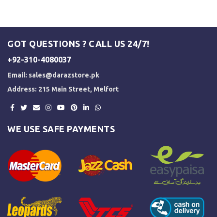
GOT QUESTIONS ? CALL US 24/7!
+92-310-4080037
Email:
sales@darazstore.pk
Address: 215 Main Street, Melfort
WE USE SAFE PAYMENTS