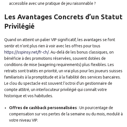
accessible avec une pratique de jeu raisonnable ?
Les Avantages Concrets d’un Statut
Privilégié
Quand on atteint un palier VIP significatif, les avantages se font
sentir et n’ont plus rien à voir avec les offres pour tous
https://sspinsy.net/fr-ch/
. Au-delà de les bonus classiques, on
bénéficie à des promotions réservées, souvent dotées de
conditions de mise (wagering requirements) plus flexibles. Les
retraits sont traités en priorité, un vrai plus pour les joueurs suisses
familiarisés à la promptitude et à la fiabilité des services bancaires.
Le clou du spectacle est souvent l’octroi d’un gestionnaire de
compte attitré, un interlocuteur privilégié qui connaît votre
historique et vos habitudes.
Offres de cashback personnalisées
: Un pourcentage de
compensation sur vos pertes de la semaine ou du mois, modulé à
votre niveau VIP.