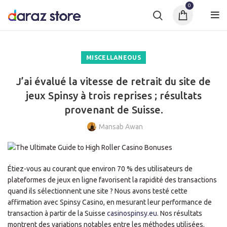
0
MISCELLANEOUS
J’ai évalué la vitesse de retrait du site de
jeux Spinsy à trois reprises ; résultats
provenant de Suisse.
Mansab Awan
Étiez-vous au courant que environ 70 % des utilisateurs de
plateformes de jeux en ligne favorisent la rapidité des transactions
quand ils sélectionnent une site ? Nous avons testé cette
affirmation avec Spinsy Casino, en mesurant leur performance de
transaction à partir de la Suisse
casinospinsy.eu
. Nos résultats
montrent des variations notables entre les méthodes utilisées.