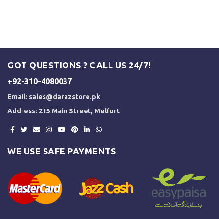
GOT QUESTIONS ? CALL US 24/7!
+92-310-4080037
Email:
sales@darazstore.pk
Address: 215 Main Street, Melfort
WE USE SAFE PAYMENTS