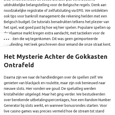
uitdrukkelijke belangstelling voor de Belgische regels. Denk aan
noodzakelijke registratie of zelfuitsluiting via EPIS. We ontdekten
ook tips voor bankroll management die rekening hielden met een
Belgisch budget. De tutorials benadrukten telkens het plezier van
het spel, wat goed past bij hoe wij hier spelen. Populaire spellen op
de Vlaamse markt kregen extra aandacht, met tactieken voor de
varianten die wij tegenkomen. Dit was geen geïmporteerde
handleiding. Het leek geschreven door iemand die onze straat kent.
Het Mysterie Achter de Gokkasten
Ontrafeld
Daarna zijn we naar de handleidingen over de spellen zelf. We
genieten van blackjack en roulette, maar zijn ook benieuwd naar
nieuwe slots. Hier vonden we goud. De speluitleg werden
kristalhelder uitgelegd. Maar het ging verder. We bestudeerden
over berekende uitbetalingspercentages, hoe een Random Number
Generator bij slots werkt, en wanneer bonusrondes starten. Voor
live casino games was precies vermeld hoe de stream tot stand