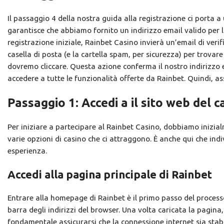
Il passaggio 4 della nostra guida alla registrazione ci porta a
garantisce che abbiamo fornito un indirizzo email valido per 
registrazione iniziale, Rainbet Casino invierà un’email di verif
casella di posta (e la cartella spam, per sicurezza) per trovare
dovremo cliccare. Questa azione conferma il nostro indirizzo e
accedere a tutte le funzionalità offerte da Rainbet. Quindi,
Passaggio 1: Accedi a il sito web del 
Per iniziare a partecipare al Rainbet Casino, dobbiamo inizialm
varie opzioni di casino che ci attraggono. È anche qui che ind
esperienza.
Accedi alla pagina principale di Rainbet
Entrare alla homepage di Rainbet è il primo passo del processo 
barra degli indirizzi del browser. Una volta caricata la pagina,
fondamentale assicurarsi che la connessione internet sia stabi