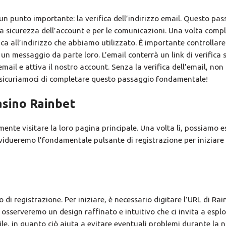
 un punto importante: la verifica dell’indirizzo email. Questo pa
la sicurezza dell’account e per le comunicazioni. Una volta compl
ica all’indirizzo che abbiamo utilizzato. È importante controllare
 un messaggio da parte loro. L’email conterrà un link di verifica 
mail e attiva il nostro account. Senza la verifica dell’email, no
 assicuriamoci di completare questo passaggio fondamentale!
casino Rainbet
ente visitare la loro pagina principale. Una volta lì, possiamo e
ividueremo l’fondamentale pulsante di registrazione per iniziare
di registrazione. Per iniziare, è necessario digitare l’URL di Rai
 osserveremo un design raffinato e intuitivo che ci invita a esplo
le, in quanto ciò aiuta a evitare eventuali problemi durante la 