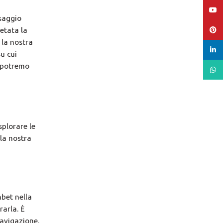
YouT
ssaggio
etata la
Pinte
 la nostra
linked
su cui
n potremo
What
splorare le
 la nostra
nbet nella
rarla. È
navigazione.