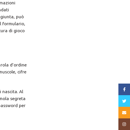
rmazioni
ndati
aggiunta, può
l formulario,
tura di gioco
rola d’ordine
uscole, cifre
Face
 nascita. Al
amola segreta
Twitt
 password per
Email
Insta