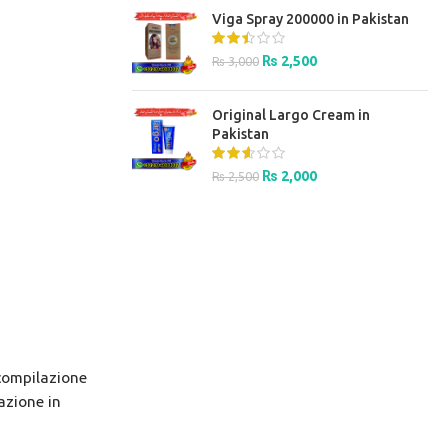
was:
is:
Viga Spray 200000 in Pakistan
₨ 3,000.
₨ 2,500.
Original
Current
₨
2,500
₨
3,000
price
price
was:
is:
Original Largo Cream in
₨ 3,000.
₨ 2,500.
Pakistan
Original
Current
₨
2,000
₨
2,500
price
price
was:
is:
₨ 2,500.
₨ 2,000.
a compilazione
azione in