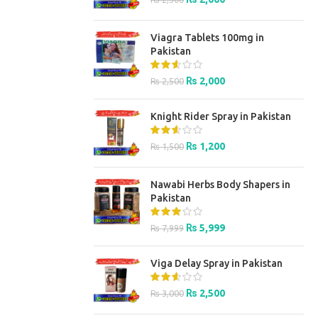
price
price
was:
is:
Viagra Tablets 100mg in
₨ 2,500.
₨ 2,000.
Pakistan
Original
Current
₨
2,000
₨
2,500
price
price
was:
is:
Knight Rider Spray in Pakistan
₨ 2,500.
₨ 2,000.
Original
Current
₨
1,200
₨
1,500
price
price
was:
is:
Nawabi Herbs Body Shapers in
₨ 1,500.
₨ 1,200.
Pakistan
Original
Current
₨
5,999
₨
7,999
price
price
was:
is:
Viga Delay Spray in Pakistan
₨ 7,999.
₨ 5,999.
Original
Current
₨
2,500
₨
3,000
price
price