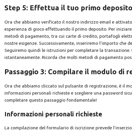
Step 5: Effettua il tuo primo deposit
Ora che abbiamo verificato il nostro indirizzo email e attivat
esperienza di gioco effettuando il primo deposito. Per inizia
metodi di pagamento, tra cui carte di credito, portafogli elettr
nostre esigenze. Successivamente, inseriremo l’importo che de
Seguiremo quindi le istruzioni per completare la transazione. 
istantaneamente. Ricorda che molti metodi di pagamento posso
Passaggio 3: Compilare il modulo di r
Ora che abbiamo cliccato sul pulsante di registrazione, è il m
informazioni personali richieste e scegliere una password sicu
completare questo passaggio fondamentale!
Informazioni personali richieste
La compilazione del formulario di iscrizione prevede l’inserzio