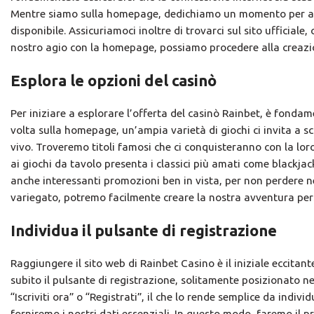
Mentre siamo sulla homepage, dedichiamo un momento per accli
disponibile. Assicuriamoci inoltre di trovarci sul sito ufficiale
nostro agio con la homepage, possiamo procedere alla creazio
Esplora le opzioni del casinò
Per iniziare a esplorare l’offerta del casinò Rainbet, è fondam
volta sulla homepage, un’ampia varietà di giochi ci invita a sc
vivo. Troveremo titoli famosi che ci conquisteranno con la loro
ai giochi da tavolo presenta i classici più amati come blackjac
anche interessanti promozioni ben in vista, per non perdere 
variegato, potremo facilmente creare la nostra avventura pers
Individua il pulsante di registrazione
Raggiungere il sito web di Rainbet Casino è il iniziale eccita
subito il pulsante di registrazione, solitamente posizionato n
“Iscriviti ora” o “Registrati”, il che lo rende semplice da indi
forniremo i nostri dati essenziali. In questo modo, faremo il 