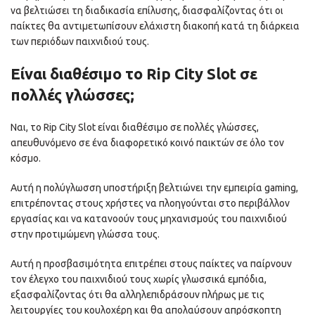
να βελτιώσει τη διαδικασία επίλυσης, διασφαλίζοντας ότι οι
παίκτες θα αντιμετωπίσουν ελάχιστη διακοπή κατά τη διάρκεια
των περιόδων παιχνιδιού τους.
Είναι διαθέσιμο το Rip City Slot σε
πολλές γλώσσες;
Ναι, το Rip City Slot είναι διαθέσιμο σε πολλές γλώσσες,
απευθυνόμενο σε ένα διαφορετικό κοινό παικτών σε όλο τον
κόσμο.
Αυτή η πολύγλωσση υποστήριξη βελτιώνει την εμπειρία gaming,
επιτρέποντας στους χρήστες να πλοηγούνται στο περιβάλλον
εργασίας και να κατανοούν τους μηχανισμούς του παιχνιδιού
στην προτιμώμενη γλώσσα τους.
Αυτή η προσβασιμότητα επιτρέπει στους παίκτες να παίρνουν
τον έλεγχο του παιχνιδιού τους χωρίς γλωσσικά εμπόδια,
εξασφαλίζοντας ότι θα αλληλεπιδράσουν πλήρως με τις
λειτουργίες του κουλοχέρη και θα απολαύσουν απρόσκοπτη