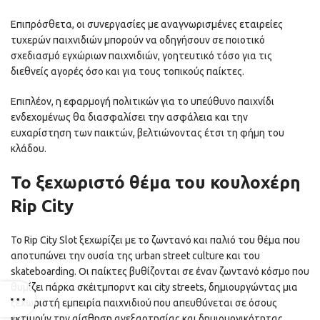
Επιπρόσθετα, οι συνεργασίες με αναγνωρισμένες εταιρείες
τυχερών παιχνιδιών μπορούν να οδηγήσουν σε ποιοτικό
σχεδιασμό εγχώριων παιχνιδιών, γοητευτικό τόσο για τις
διεθνείς αγορές όσο και για τους τοπικούς παίκτες.
Επιπλέον, η εφαρμογή πολιτικών για το υπεύθυνο παιχνίδι
ενδεχομένως θα διασφαλίσει την ασφάλεια και την
ευχαρίστηση των παικτών, βελτιώνοντας έτσι τη φήμη του
κλάδου.
Το ξεχωριστό θέμα του κουλοχέρη
Rip City
Το Rip City Slot ξεχωρίζει με το ζωντανό και παλιό του θέμα που
αποτυπώνει την ουσία της urban street culture και του
skateboarding. Οι παίκτες βυθίζονται σε έναν ζωντανό κόσμο που
θυμίζει πάρκα σκέιτμπορντ και city streets, δημιουργώντας μια
ξεχωριστή εμπειρία παιχνιδιού που απευθύνεται σε όσους
εκτιμούν την αίσθηση ανεξαρτησίας και δημιουργικότητας.