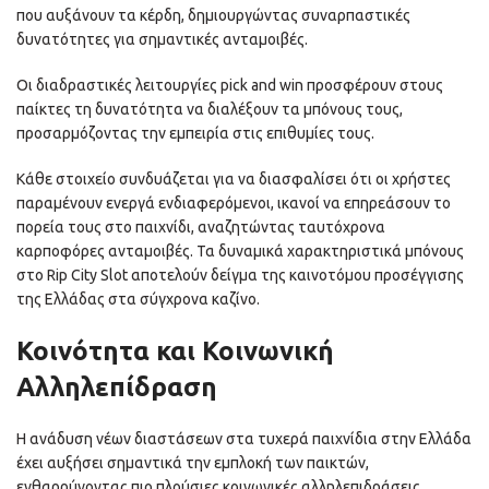
που αυξάνουν τα κέρδη, δημιουργώντας συναρπαστικές
δυνατότητες για σημαντικές ανταμοιβές.
Οι διαδραστικές λειτουργίες pick and win προσφέρουν στους
παίκτες τη δυνατότητα να διαλέξουν τα μπόνους τους,
προσαρμόζοντας την εμπειρία στις επιθυμίες τους.
Κάθε στοιχείο συνδυάζεται για να διασφαλίσει ότι οι χρήστες
παραμένουν ενεργά ενδιαφερόμενοι, ικανοί να επηρεάσουν το
πορεία τους στο παιχνίδι, αναζητώντας ταυτόχρονα
καρποφόρες ανταμοιβές. Τα δυναμικά χαρακτηριστικά μπόνους
στο Rip City Slot αποτελούν δείγμα της καινοτόμου προσέγγισης
της Ελλάδας στα σύγχρονα καζίνο.
Κοινότητα και Κοινωνική
Αλληλεπίδραση
Η ανάδυση νέων διαστάσεων στα τυχερά παιχνίδια στην Ελλάδα
έχει αυξήσει σημαντικά την εμπλοκή των παικτών,
ενθαρρύνοντας πιο πλούσιες κοινωνικές αλληλεπιδράσεις.