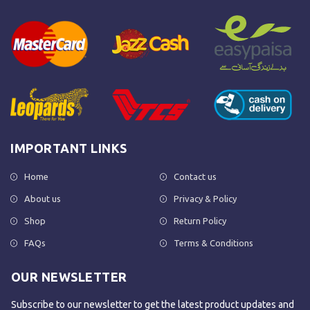
IMPORTANT LINKS
Home
Contact us
About us
Privacy & Policy
Shop
Return Policy
FAQs
Terms & Conditions
OUR NEWSLETTER
Subscribe to our newsletter to get the latest product updates and