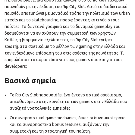
Η Ελλάδα βιώνει μια δραστική αλλαγή στο τοπίο των τυχερών
παιχνιδιών με την έκδοση του Rip City Slot. Αυτό το διαδικτυακό
παιχνίδι αποτυπώνει με μοναδικό τρόπο την πολιτισμό των urban
streets και το skateboarding, προσφέροντας κάτι νέο στους
παίκτες. Τα ζωντανά γραφικά και το δυναμικό gameplay του
δεσμεύονται να ενισχύσουν την συμμετοχή των χρηστών.
Καθώς η βιομηχανία εξελίσσεται, το Rip City Slot εγείρει
ερωτήματα σχετικά με το μέλλον των gaming στην Ελλάδα και
τον ενδεχόμενο επίδραση του στις σχέσεις της κοινότητας. Τι
επιφυλάσσει το αύριο τόσο για τους gamers όσο και για τους
developers;
Βασικά σημεία
Το Rip City Slot παρουσιάζει ένα έντονο αστικό σχεδιασμό,
απευθυνόμενο στην κοινότητα των gamers στην Ελλάδα που
αναζητά νοσταλγικές εμπειρίες.
Οι συναρπαστικοί game mechanics, όπως οι δυναμικοί τροχοί
και τα συναρπαστικά bonus features, αυξάνουν την
συμμετοχή και τη στρατηγική του παίκτη.