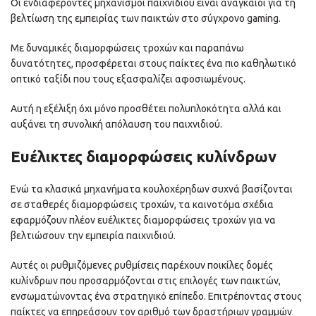
Οι ενδιαφέροντες μηχανισμοί παιχνιδιού είναι αναγκαίοι για τη
βελτίωση της εμπειρίας των παικτών στο σύγχρονο gaming.
Με δυναμικές διαμορφώσεις τροχών και παραπάνω
δυνατότητες, προσφέρεται στους παίκτες ένα πιο καθηλωτικό
οπτικό ταξίδι που τους εξασφαλίζει αφοσιωμένους.
Αυτή η εξέλιξη όχι μόνο προσθέτει πολυπλοκότητα αλλά και
αυξάνει τη συνολική απόλαυση του παιχνιδιού.
Ευέλικτες διαμορφώσεις κυλίνδρων
Ενώ τα κλασικά μηχανήματα κουλοχέρηδων συχνά βασίζονται
σε σταθερές διαμορφώσεις τροχών, τα καινοτόμα σχέδια
εφαρμόζουν πλέον ευέλικτες διαμορφώσεις τροχών για να
βελτιώσουν την εμπειρία παιχνιδιού.
Αυτές οι ρυθμιζόμενες ρυθμίσεις παρέχουν ποικίλες δομές
κυλίνδρων που προσαρμόζονται στις επιλογές των παικτών,
ενσωματώνοντας ένα στρατηγικό επίπεδο. Επιτρέποντας στους
παίκτες να επηρεάσουν τον αριθμό των δραστήριων γραμμών