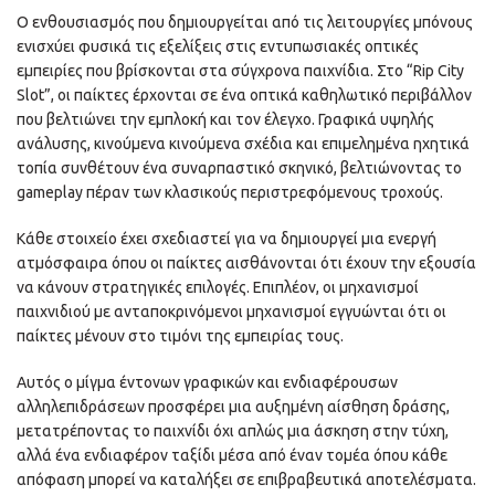
Ο ενθουσιασμός που δημιουργείται από τις λειτουργίες μπόνους
ενισχύει φυσικά τις εξελίξεις στις εντυπωσιακές οπτικές
εμπειρίες που βρίσκονται στα σύγχρονα παιχνίδια. Στο “Rip City
Slot”, οι παίκτες έρχονται σε ένα οπτικά καθηλωτικό περιβάλλον
που βελτιώνει την εμπλοκή και τον έλεγχο. Γραφικά υψηλής
ανάλυσης, κινούμενα κινούμενα σχέδια και επιμελημένα ηχητικά
τοπία συνθέτουν ένα συναρπαστικό σκηνικό, βελτιώνοντας το
gameplay πέραν των κλασικούς περιστρεφόμενους τροχούς.
Κάθε στοιχείο έχει σχεδιαστεί για να δημιουργεί μια ενεργή
ατμόσφαιρα όπου οι παίκτες αισθάνονται ότι έχουν την εξουσία
να κάνουν στρατηγικές επιλογές. Επιπλέον, οι μηχανισμοί
παιχνιδιού με ανταποκρινόμενοι μηχανισμοί εγγυώνται ότι οι
παίκτες μένουν στο τιμόνι της εμπειρίας τους.
Αυτός ο μίγμα έντονων γραφικών και ενδιαφέρουσων
αλληλεπιδράσεων προσφέρει μια αυξημένη αίσθηση δράσης,
μετατρέποντας το παιχνίδι όχι απλώς μια άσκηση στην τύχη,
αλλά ένα ενδιαφέρον ταξίδι μέσα από έναν τομέα όπου κάθε
απόφαση μπορεί να καταλήξει σε επιβραβευτικά αποτελέσματα.