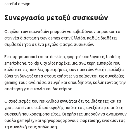
careful design.
Συνεργασία μεταξύ συσκευών
Οι φίλοι των παιχνιδιών μπορούν να εμβαθύνουν απρόσκοπτα
στη νέα διάσταση των games στην Ελλάδα, καθώς διαθέτει
συμβατότητα σε ένα μεγάλο φάσμα συσκευών.
Είτε χρησιμοποιείται σε desktop, φορητό υπολογιστή, tablet ή
smartphone, το Rip City Slot παρέχει μια ανώτερη εμπειρία που
καλύπτει τις ποικίλες προτιμήσεις των παικτών. Αυτή η ευελιξία
δίνει τη δυνατότητα στους χρήστες να χαίρονται τις συνεδρίες
gaming τους ανά πάσα στιγμή και οπουδήποτε, καλύπτοντας την
απαίτηση για ευκολία και διαχείριση.
Ο σχεδιασμός του παιχνιδιού εγγυάται ότι τα ιδιότητες και τα
γραφικά είναι σταθερά υψηλής ποιότητας, ανεξάρτητα από τη
συσκευή που χρησιμοποιείται. Οι χρήστες μπορούν να αναμένουν
ομαλό gameplay και γρήγορους χρόνους φόρτωσης, ενισχύοντας
τη συνολική τους απόλαυση.