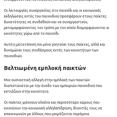
Οι λειτουργίες συνεργασίας στο παιχνίδι και οι κοινωνικές
εκδηλώσεις εντός του παιχνιδιού προσφέρουν στους παίκτες
δυνατότητες να συνδεθούν και να συνεργαστούν,
μεταμορφώνοντας τον τρόπο με τον οποίο διαμορφώνονται οι
κοινότητες γύρω από το παιχνίδι.
Αυτή η μετατόπιση όχι μόνο γοητεύει τους παίκτες, αλλά και
δυναμώνει τους συνδέσμους εντός των κοινοτήτων των
παιχνιδιών.
Βελτιωμένη εμπλοκή παικτών
Μια ουσιαστική αλλαγή στην εμπλοκή των παικτών
διαπιστώνεται με την άνοδο των εμπειριών παιχνιδιού που
εστιάζουν στην κοινότητα.
Οι παίκτες ψάχνουν ολοένα και περισσότερο χώρους που
ενισχύουν την κοινωνική αλληλεπίδραση, δίνοντάς τους να
επικοινωνούν με άλλους που μοιράζονται παρόμοια