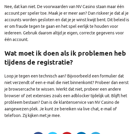
Nee, dat kan niet. De voorwaarden van NV Casino staan maar één
account per speler toe. Maak je er meer aan? Dan riskeer je dat al je
accounts worden gesloten en dat je je winst kwijt bent. Dit beleid is
er om fraude tegen te gaan en het spel eerlijk te houden voor
iedereen. Gebruik daarom altijd je eigen, correcte gegevens voor
één account.
Wat moet ik doen als ik problemen heb
tijdens de registratie?
Loop je tegen een technisch aan? Bijvoorbeeld een formulier dat
niet verzendt of een e-mail die niet binnenkomt? Probeer dan eerst
je browsercache te wissen. Werkt dat niet, probeer een andere
browser of zet extensies zoals een adblocker tijdelijk uit. Blijft het
probleem bestaan? Dan is de klantenservice van NV Casino de
aangewezen plek. Je kunt ze bereiken via live chat, e-mail of
telefoon. Zij kijken met je mee.