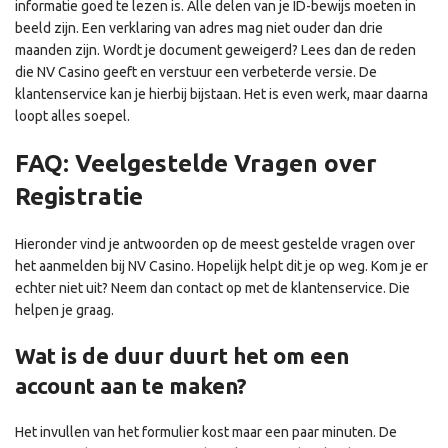
informatie goed te lezen is. Alle delen van je ID-bewijs moeten in
beeld zijn. Een verklaring van adres mag niet ouder dan drie
maanden zijn. Wordt je document geweigerd? Lees dan de reden
die NV Casino geeft en verstuur een verbeterde versie. De
klantenservice kan je hierbij bijstaan. Het is even werk, maar daarna
loopt alles soepel.
FAQ: Veelgestelde Vragen over
Registratie
Hieronder vind je antwoorden op de meest gestelde vragen over
het aanmelden bij NV Casino. Hopelijk helpt dit je op weg. Kom je er
echter niet uit? Neem dan contact op met de klantenservice. Die
helpen je graag.
Wat is de duur duurt het om een
account aan te maken?
Het invullen van het formulier kost maar een paar minuten. De