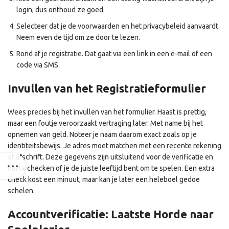
login, dus onthoud ze goed.
Selecteer dat je de voorwaarden en het privacybeleid aanvaardt.
Neem even de tijd om ze door te lezen.
Rond af je registratie. Dat gaat via een link in een e-mail of een
code via SMS.
Invullen van het Registratieformulier
Wees precies bij het invullen van het formulier. Haast is prettig,
maar een foutje veroorzaakt vertraging later. Met name bij het
opnemen van geld. Noteer je naam daarom exact zoals op je
identiteitsbewijs. Je adres moet matchen met een recente rekening
of afschrift. Deze gegevens zijn uitsluitend voor de verificatie en
om te checken of je de juiste leeftijd bent om te spelen. Een extra
check kost een minuut, maar kan je later een heleboel gedoe
schelen.
Accountverificatie: Laatste Horde naar