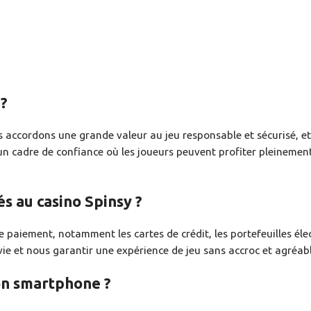
 ?
accordons une grande valeur au jeu responsable et sécurisé, et
ir un cadre de confiance où les joueurs peuvent profiter pleinemen
s au casino Spinsy ?
 paiement, notamment les cartes de crédit, les portefeuilles éle
 vie et nous garantir une expérience de jeu sans accroc et agréabl
mon smartphone ?