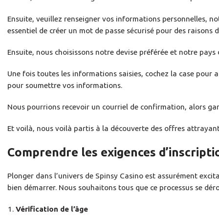
Ensuite, veuillez renseigner vos informations personnelles, no
essentiel de créer un mot de passe sécurisé pour des raisons d
Ensuite, nous choisissons notre devise préférée et notre pays
Une fois toutes les informations saisies, cochez la case pour a
pour soumettre vos informations.
Nous pourrions recevoir un courriel de confirmation, alors gar
Et voilà, nous voilà partis à la découverte des offres attrayan
Comprendre les exigences d’inscripti
Plonger dans l’univers de Spinsy Casino est assurément excitan
bien démarrer. Nous souhaitons tous que ce processus se déro
Vérification de l’âge