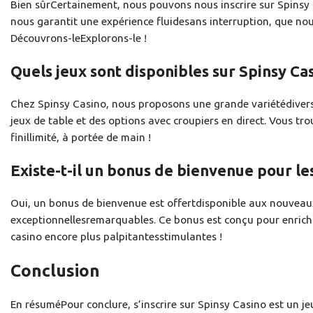
Bien sûrCertainement, nous pouvons nous inscrire sur Spinsy Ca
nous garantit une expérience fluidesans interruption, que no
Découvrons-leExplorons-le !
Quels jeux sont disponibles sur Spinsy Cas
Chez Spinsy Casino, nous proposons une grande variétédiversi
jeux de table et des options avec croupiers en direct. Vous tr
finillimité, à portée de main !
Existe-t-il un bonus de bienvenue pour le
Oui, un bonus de bienvenue est offertdisponible aux nouveau
exceptionnellesremarquables. Ce bonus est conçu pour enrichi
casino encore plus palpitantesstimulantes !
Conclusion
En résuméPour conclure, s’inscrire sur Spinsy Casino est un je