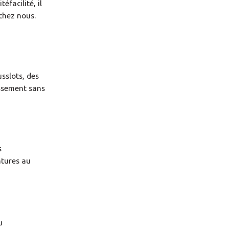
facilité, il
chez nous.
sslots, des
issement sans
s
ntures au
u