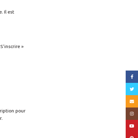
 Il est
S’inscrire »
Face
Twitt
Email
ription pour
Insta
r.
YouT