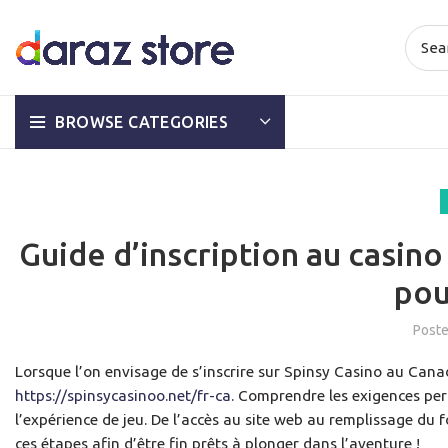
BROWSE CATEGORIES
Guide d’inscription au casino
pou
Post
Lorsque l’on envisage de s’inscrire sur Spinsy Casino au Canad
https://spinsycasinoo.net/fr-ca
. Comprendre les exigences pe
l’expérience de jeu. De l’accès au site web au remplissage du 
ces étapes afin d’être fin prêts à plonger dans l’aventure !