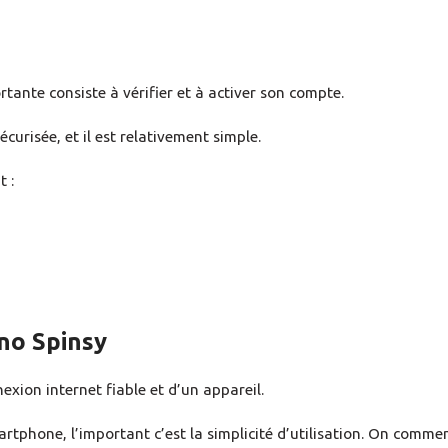
rtante consiste à vérifier et à activer son compte.
urisée, et il est relativement simple.
 :
no Spinsy
exion internet fiable et d’un appareil.
rtphone, l’important c’est la simplicité d’utilisation. On comme