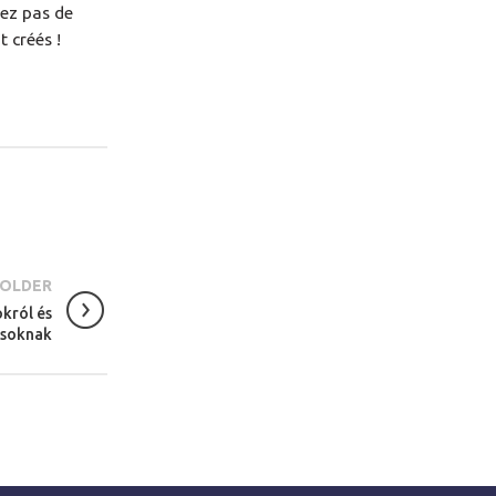
iez pas de
 créés !
OLDER
król és
osoknak