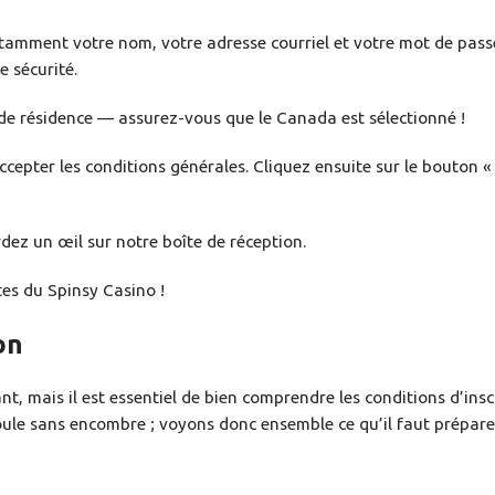
tamment votre nom, votre adresse courriel et votre mot de passe.
e sécurité.
 de résidence — assurez-vous que le Canada est sélectionné !
ccepter les conditions générales. Cliquez ensuite sur le bouton « 
dez un œil sur notre boîte de réception.
tes du Spinsy Casino !
on
t, mais il est essentiel de bien comprendre les conditions d’insc
ule sans encombre ; voyons donc ensemble ce qu’il faut prépare