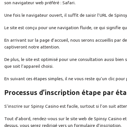
son navigateur web préféré : Safari.
Une fois le navigateur ouvert, il suffit de saisir l’URL de Spin
Le site est conçu pour une navigation fluide, ce qui signifie q
En arrivant sur la page d’accueil, nous serons accueillis par 
captiveront notre attention.
De plus, le site est optimisé pour une consultation aussi bien
que soit l’appareil choisi.
En suivant ces étapes simples, il ne vous reste qu’un clic pou
Processus d’inscription étape par ét
S’inscrire sur Spinsy Casino est facile, surtout si l’on suit att
Tout d’abord, rendez-vous sur le site web de Spinsy Casino et 
dessus, vous serez redirigé vers un formulaire d’inscription.