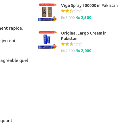
was:
is:
Viga Spray 200000 in Pakistan
₨ 3,000.
₨ 2,500.
Original
Current
₨
2,500
₨
3,000
price
price
ment rapide.
was:
is:
Original Largo Cream in
₨ 3,000.
₨ 2,500.
Pakistan
 jeu qui
Original
Current
₨
2,000
₨
2,500
price
price
 agréable quel
was:
is:
₨ 2,500.
₨ 2,000.
liquant