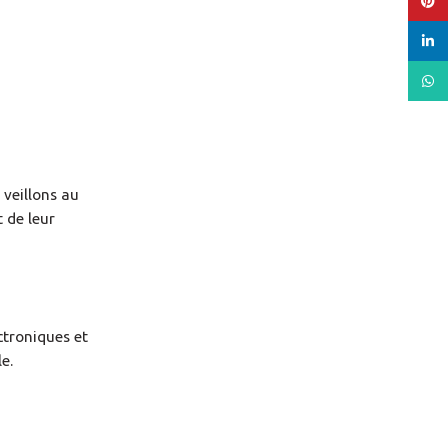
Pinte
linked
What
 veillons au
t de leur
ctroniques et
e.