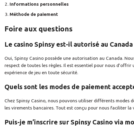
Informations personnelles
Méthode de paiement
Foire aux questions
Le casino Spinsy est-il autorisé au Canada
Oui, Spinsy Casino possède une autorisation au Canada. Nous 
respect de toutes les règles. Il est essentiel pour nous d’offr
expérience de jeu en toute sécurité.
Quels sont les modes de paiement accepté
Chez Spinsy Casino, nous pouvons utiliser différents modes de
les virements bancaires. Tout est conçu pour nous faciliter la
Puis-je m’inscrire sur Spinsy Casino via 